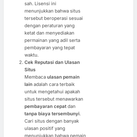
sah. Lisensi ini
menunjukkan bahwa situs
tersebut beroperasi sesuai
dengan peraturan yang
ketat dan menyediakan
permainan yang adil serta
pembayaran yang tepat
waktu.
Cek Reputasi dan Ulasan
Situs
Membaca
ulasan pemain
lain
adalah cara terbaik
untuk mengetahui apakah
situs tersebut menawarkan
pembayaran cepat
dan
tanpa biaya tersembunyi
.
Cari situs dengan banyak
ulasan positif yang
menunjukkan bahwa pemain