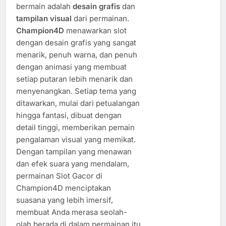
bermain adalah
desain grafis
dan
tampilan visual
dari permainan.
Champion4D
menawarkan slot
dengan desain grafis yang sangat
menarik, penuh warna, dan penuh
dengan animasi yang membuat
setiap putaran lebih menarik dan
menyenangkan. Setiap tema yang
ditawarkan, mulai dari petualangan
hingga fantasi, dibuat dengan
detail tinggi, memberikan pemain
pengalaman visual yang memikat.
Dengan tampilan yang menawan
dan efek suara yang mendalam,
permainan Slot Gacor di
Champion4D menciptakan
suasana yang lebih imersif,
membuat Anda merasa seolah-
olah berada di dalam permainan itu