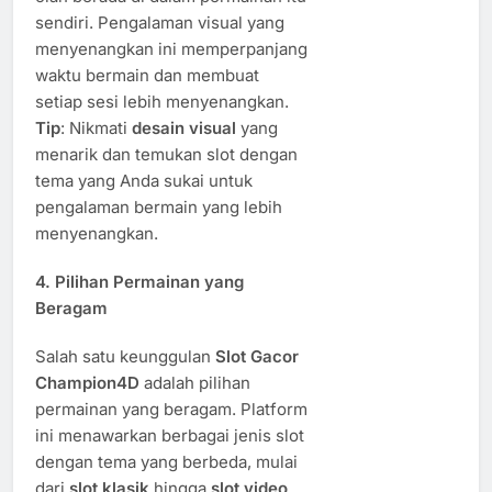
sendiri. Pengalaman visual yang
menyenangkan ini memperpanjang
waktu bermain dan membuat
setiap sesi lebih menyenangkan.
Tip
: Nikmati
desain visual
yang
menarik dan temukan slot dengan
tema yang Anda sukai untuk
pengalaman bermain yang lebih
menyenangkan.
4.
Pilihan Permainan yang
Beragam
Salah satu keunggulan
Slot Gacor
Champion4D
adalah pilihan
permainan yang beragam. Platform
ini menawarkan berbagai jenis slot
dengan tema yang berbeda, mulai
dari
slot klasik
hingga
slot video