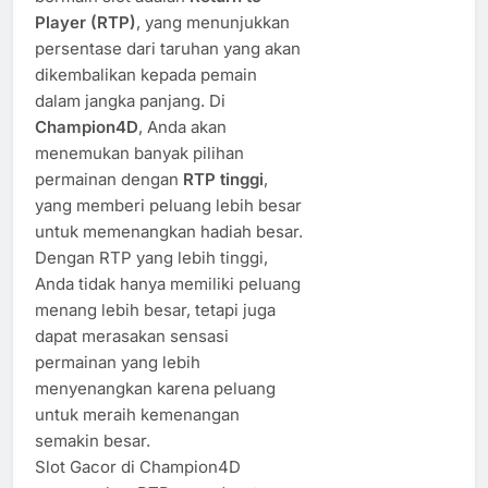
Player (RTP)
, yang menunjukkan
persentase dari taruhan yang akan
dikembalikan kepada pemain
dalam jangka panjang. Di
Champion4D
, Anda akan
menemukan banyak pilihan
permainan dengan
RTP tinggi
,
yang memberi peluang lebih besar
untuk memenangkan hadiah besar.
Dengan RTP yang lebih tinggi,
Anda tidak hanya memiliki peluang
menang lebih besar, tetapi juga
dapat merasakan sensasi
permainan yang lebih
menyenangkan karena peluang
untuk meraih kemenangan
semakin besar.
Slot Gacor di Champion4D