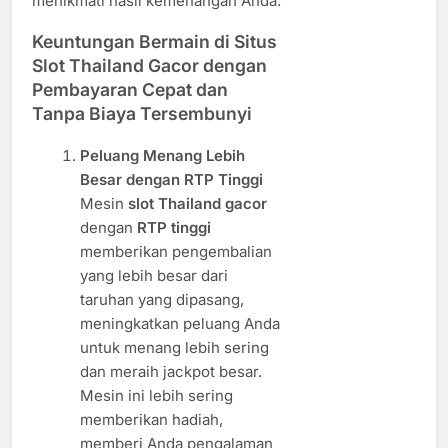
menikmati hasil kemenangan Anda.
Keuntungan Bermain di Situs
Slot Thailand Gacor dengan
Pembayaran Cepat dan
Tanpa Biaya Tersembunyi
Peluang Menang Lebih
Besar dengan RTP Tinggi
Mesin
slot Thailand gacor
dengan
RTP tinggi
memberikan pengembalian
yang lebih besar dari
taruhan yang dipasang,
meningkatkan peluang Anda
untuk menang lebih sering
dan meraih jackpot besar.
Mesin ini lebih sering
memberikan hadiah,
memberi Anda pengalaman