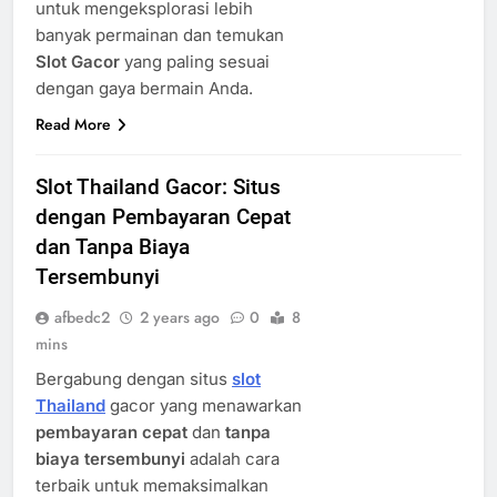
untuk mengeksplorasi lebih
banyak permainan dan temukan
Slot Gacor
yang paling sesuai
dengan gaya bermain Anda.
Read More
Slot Thailand Gacor: Situs
dengan Pembayaran Cepat
dan Tanpa Biaya
Tersembunyi
afbedc2
2 years ago
0
8
mins
Bergabung dengan situs
slot
Thailand
gacor yang menawarkan
pembayaran cepat
dan
tanpa
biaya tersembunyi
adalah cara
terbaik untuk memaksimalkan