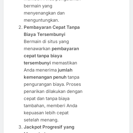
bermain yang
menyenangkan dan
menguntungkan.
Pembayaran Cepat Tanpa
Biaya Tersembunyi
Bermain di situs yang
menawarkan
pembayaran
cepat tanpa biaya
tersembunyi
memastikan
Anda menerima
jumlah
kemenangan penuh
tanpa
pengurangan biaya. Proses
penarikan dilakukan dengan
cepat dan tanpa biaya
tambahan, memberi Anda
kepuasan lebih cepat
setelah menang.
Jackpot Progresif yang