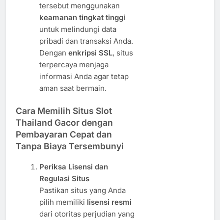
tersebut menggunakan
keamanan tingkat tinggi
untuk melindungi data
pribadi dan transaksi Anda.
Dengan
enkripsi SSL
, situs
terpercaya menjaga
informasi Anda agar tetap
aman saat bermain.
Cara Memilih Situs Slot
Thailand Gacor dengan
Pembayaran Cepat dan
Tanpa Biaya Tersembunyi
Periksa Lisensi dan
Regulasi Situs
Pastikan situs yang Anda
pilih memiliki
lisensi resmi
dari otoritas perjudian yang