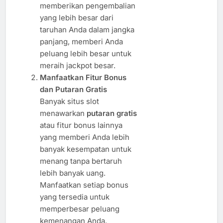
memberikan pengembalian
yang lebih besar dari
taruhan Anda dalam jangka
panjang, memberi Anda
peluang lebih besar untuk
meraih jackpot besar.
Manfaatkan Fitur Bonus
dan Putaran Gratis
Banyak situs slot
menawarkan
putaran gratis
atau fitur bonus lainnya
yang memberi Anda lebih
banyak kesempatan untuk
menang tanpa bertaruh
lebih banyak uang.
Manfaatkan setiap bonus
yang tersedia untuk
memperbesar peluang
kemenangan Anda.