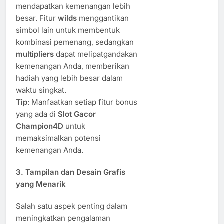
mendapatkan kemenangan lebih
besar. Fitur
wilds
menggantikan
simbol lain untuk membentuk
kombinasi pemenang, sedangkan
multipliers
dapat melipatgandakan
kemenangan Anda, memberikan
hadiah yang lebih besar dalam
waktu singkat.
Tip
: Manfaatkan setiap fitur bonus
yang ada di
Slot Gacor
Champion4D
untuk
memaksimalkan potensi
kemenangan Anda.
3.
Tampilan dan Desain Grafis
yang Menarik
Salah satu aspek penting dalam
meningkatkan pengalaman