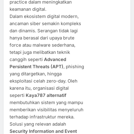
practice dalam meningkatkan
keamanan digital.
Dalam ekosistem digital modern,
ancaman siber semakin kompleks
dan dinamis. Serangan tidak lagi
hanya berasal dari upaya brute
force atau malware sederhana,
tetapi juga melibatkan teknik
canggih seperti
Advanced
Persistent Threats (APT)
, phishing
yang ditargetkan, hingga
eksploitasi celah zero-day. Oleh
karena itu, organisasi digital
seperti
Kaya787 alternatif
membutuhkan sistem yang mampu
memberikan visibilitas menyeluruh
terhadap infrastruktur mereka.
Solusi yang relevan adalah
Security Information and Event