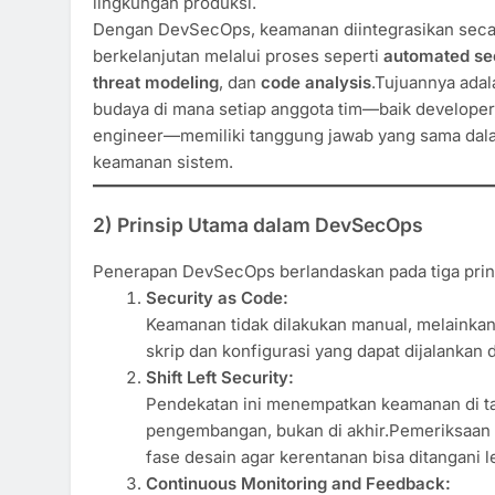
lingkungan produksi.
Dengan DevSecOps, keamanan diintegrasikan seca
berkelanjutan melalui proses seperti
automated se
threat modeling
, dan
code analysis
.Tujuannya ada
budaya di mana setiap anggota tim—baik developer
engineer—memiliki tanggung jawab yang sama dal
keamanan sistem.
2) Prinsip Utama dalam DevSecOps
Penerapan DevSecOps berlandaskan pada tiga prin
Security as Code:
Keamanan tidak dilakukan manual, melainkan 
skrip dan konfigurasi yang dapat dijalankan d
Shift Left Security:
Pendekatan ini menempatkan keamanan di ta
pengembangan, bukan di akhir.Pemeriksaan 
fase desain agar kerentanan bisa ditangani l
Continuous Monitoring and Feedback: