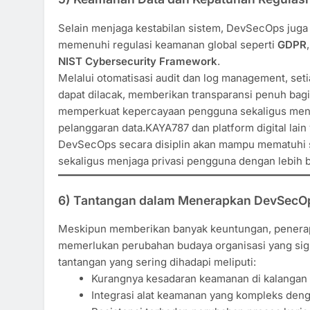
Selain menjaga kestabilan sistem, DevSecOps jug
memenuhi regulasi keamanan global seperti
GDPR
NIST Cybersecurity Framework
.
Melalui otomatisasi audit dan log management, set
dapat dilacak, memberikan transparansi penuh bagi 
memperkuat kepercayaan pengguna sekaligus mengh
pelanggaran data.KAYA787 dan platform digital lai
DevSecOps secara disiplin akan mampu mematuhi
sekaligus menjaga privasi pengguna dengan lebih b
6) Tantangan dalam Menerapkan DevSecO
Meskipun memberikan banyak keuntungan, pener
memerlukan perubahan budaya organisasi yang sig
tantangan yang sering dihadapi meliputi:
Kurangnya kesadaran keamanan di kalangan 
Integrasi alat keamanan yang kompleks denga