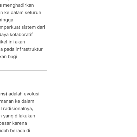
s
menghadirkan
n ke dalam seluruh
hingga
perkuat sistem dari
aya kolaboratif
kel ini akan
pada infrastruktur
kan bagi
ons)
adalah evolusi
manan ke dalam
Tradisionalnya,
h yang dilakukan
 besar karena
udah berada di