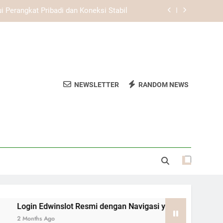
Perangkat Pribadi dan Koneksi Stabil
udah Dipahami untuk Pengguna Digital
 dengan Langkah yang Aman dan Efisien
 Solusi saat Halaman Utama Terkendala
NEWSLETTER
RANDOM NEWS
Perangkat Pribadi dan Koneksi Stabil
udah Dipahami untuk Pengguna Digital
duk Dan Layanan Untuk Kebutuhan Digital Anda.
 dengan Langkah yang Aman dan Efisien
dwinslot Resmi dengan Navigasi yang Mudah Dipahami untuk 
 Ago