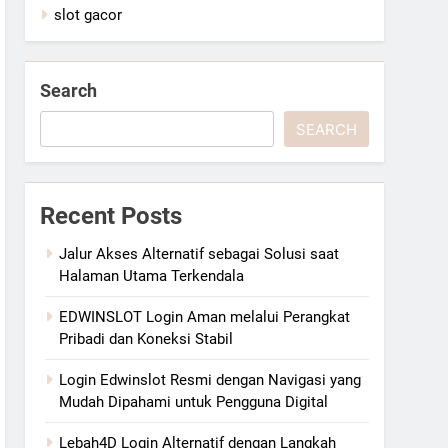
slot gacor
Search
SEARCH
Recent Posts
Jalur Akses Alternatif sebagai Solusi saat
Halaman Utama Terkendala
EDWINSLOT Login Aman melalui Perangkat
Pribadi dan Koneksi Stabil
Login Edwinslot Resmi dengan Navigasi yang
Mudah Dipahami untuk Pengguna Digital
Lebah4D Login Alternatif dengan Langkah