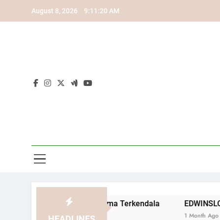
Skip
August 8, 2026
9:11:21 AM
to
content
Arb
Temukan S
si saat Halaman Utama Terkendala
EDWINSLOT Login Aman
1 Month Ago
HEADLINES