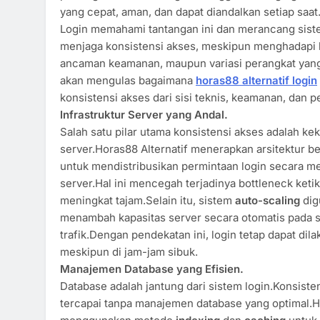
yang cepat, aman, dan dapat diandalkan setiap saat
Login memahami tantangan ini dan merancang sis
menjaga konsistensi akses, meskipun menghadapi lo
ancaman keamanan, maupun variasi perangkat yang 
akan mengulas bagaimana
horas88 alternatif login
konsistensi akses dari sisi teknis, keamanan, dan
Infrastruktur Server yang Andal.
Salah satu pilar utama konsistensi akses adalah kek
server.Horas88 Alternatif menerapkan arsitektur b
untuk mendistribusikan permintaan login secara m
server.Hal ini mencegah terjadinya bottleneck ket
meningkat tajam.Selain itu, sistem
auto-scaling
dig
menambah kapasitas server secara otomatis pada sa
trafik.Dengan pendekatan ini, login tetap dapat di
meskipun di jam-jam sibuk.
Manajemen Database yang Efisien.
Database adalah jantung dari sistem login.Konsisten
tercapai tanpa manajemen database yang optimal.H