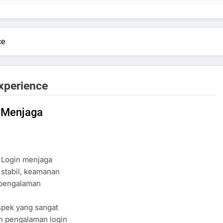
ce
xperience
n Menjaga
f Login menjaga
 stabil, keamanan
 pengalaman
spek yang sangat
n pengalaman login