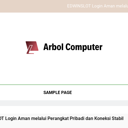
EDWINSLOT Login Aman melalui 
Login Edwinslot Resmi dengan Navigasi yang M
Lebah4D Login Alternatif
Jalur Akses Alternatif sebagai
EDWINSLOT Login Aman melalui 
Login Edwinslot Resmi dengan Navigasi yang M
ol Computer
olusi Komputer Dan Teknologi Terbaru Di Arbol Computer. Pro
Lebah4D Login Alternatif
SAMPLE PAGE
melalui Perangkat Pribadi dan Koneksi Stabil
Login E
2 Months 