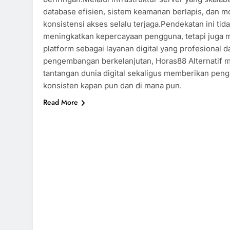
database efisien, sistem keamanan berlapis, dan mo
konsistensi akses selalu terjaga.Pendekatan ini tid
meningkatkan kepercayaan pengguna, tetapi juga 
platform sebagai layanan digital yang profesional 
pengembangan berkelanjutan, Horas88 Alternatif
tantangan dunia digital sekaligus memberikan peng
konsisten kapan pun dan di mana pun.
Read More