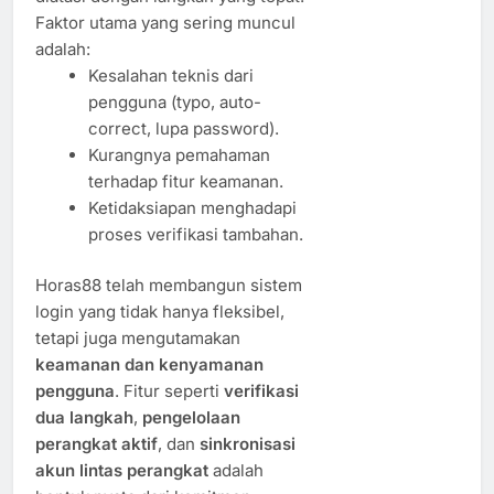
Faktor utama yang sering muncul
adalah:
Kesalahan teknis dari
pengguna (typo, auto-
correct, lupa password).
Kurangnya pemahaman
terhadap fitur keamanan.
Ketidaksiapan menghadapi
proses verifikasi tambahan.
Horas88 telah membangun sistem
login yang tidak hanya fleksibel,
tetapi juga mengutamakan
keamanan dan kenyamanan
pengguna
. Fitur seperti
verifikasi
dua langkah
,
pengelolaan
perangkat aktif
, dan
sinkronisasi
akun lintas perangkat
adalah