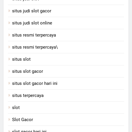
situs judi slot gacor
situs judi slot online
situs resmi terpercaya
situs resmi terpercaya\
situs slot
situs slot gacor
situs slot gacor hari ini
situs terpercaya
slot
Slot Gacor
slot gacor hari ini