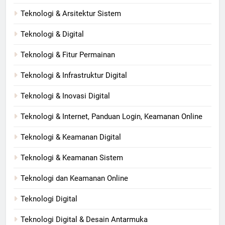
Teknologi & Arsitektur Sistem
Teknologi & Digital
Teknologi & Fitur Permainan
Teknologi & Infrastruktur Digital
Teknologi & Inovasi Digital
Teknologi & Internet, Panduan Login, Keamanan Online
Teknologi & Keamanan Digital
Teknologi & Keamanan Sistem
Teknologi dan Keamanan Online
Teknologi Digital
Teknologi Digital & Desain Antarmuka