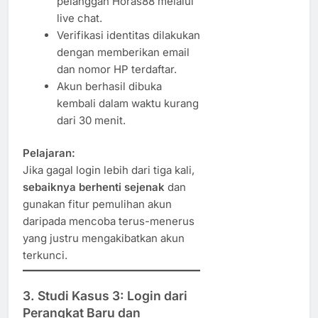
pelanggan Horas88 melalui
live chat.
Verifikasi identitas dilakukan
dengan memberikan email
dan nomor HP terdaftar.
Akun berhasil dibuka
kembali dalam waktu kurang
dari 30 menit.
Pelajaran:
Jika gagal login lebih dari tiga kali,
sebaiknya berhenti sejenak
dan
gunakan fitur pemulihan akun
daripada mencoba terus-menerus
yang justru mengakibatkan akun
terkunci.
3. Studi Kasus 3: Login dari
Perangkat Baru dan