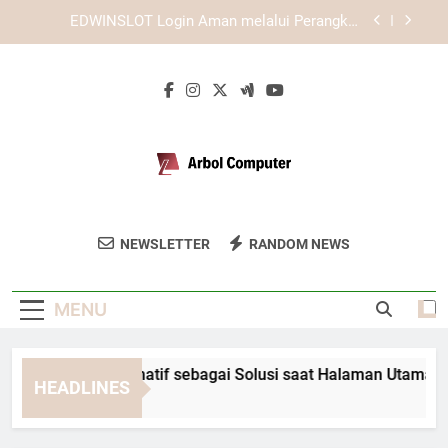
Skip
Login Edwinslot Resmi dengan Navigasi yang
to
Mudah Dipahami untuk Pengguna Digital
content
Lebah4D Login Alternatif dengan Langkah yang
Aman dan Efisien
Jalur Akses Alternatif sebagai Solusi saat
Halaman Utama Terkendala
EDWINSLOT Login Aman melalui Perangkat
Pribadi dan Koneksi Stabil
Login Edwinslot Resmi dengan Navigasi yang
Mudah Dipahami untuk Pengguna Digital
Arbol Computer
Temukan Solusi Komputer Dan Teknologi
Lebah4D Login Alternatif dengan Langkah yang
NEWSLETTER
RANDOM NEWS
Aman dan Efisien
Terbaru Di Arbol Computer. Produk Dan
Layanan Untuk Kebutuhan Digital Anda.
MENU
lur Akses Alternatif sebagai Solusi saat Halaman Utama Terk
HEADLINES
Weeks Ago