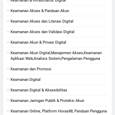
Keamanan & Infrastruktur Digital
Keamanan Akses & Panduan Akun
Keamanan Akses dan Literasi Digital
Keamanan Akses dan Validasi Digital
Keamanan Akun & Privasi Digital
Keamanan Akun Digital,Manajemen Akses,Keamanan
Aplikasi Web,Analisis Sistem,Pengalaman Pengguna
Keamanan dan Promosi
Keamanan Digital
Keamanan Digital & Aksesibilitas
Keamanan Jaringan Publik & Proteksi Akun
Keamanan Online, Platform Horas88, Panduan Pengguna