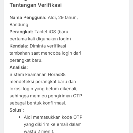
Tantangan Verifikasi
Nama Pengguna:
Aldi, 29 tahun,
Bandung
Perangkat:
Tablet iOS (baru
pertama kali digunakan login)
Kendala:
Diminta verifikasi
tambahan saat mencoba login dari
perangkat baru.
Analisis:
Sistem keamanan Horas88
mendeteksi perangkat baru dan
lokasi login yang belum dikenali,
sehingga memicu pengiriman OTP
sebagai bentuk konfirmasi.
Solusi:
Aldi memasukkan kode OTP
yang dikirim ke email dalam
waktu 2 menit.