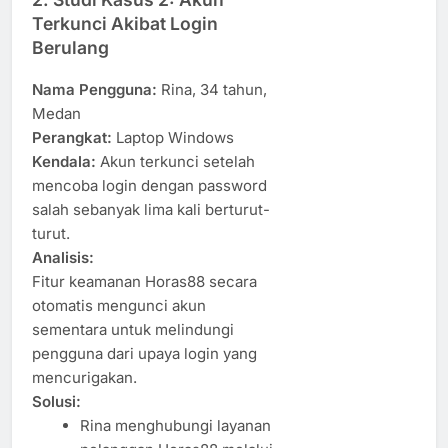
Terkunci Akibat Login
Berulang
Nama Pengguna:
Rina, 34 tahun,
Medan
Perangkat:
Laptop Windows
Kendala:
Akun terkunci setelah
mencoba login dengan password
salah sebanyak lima kali berturut-
turut.
Analisis:
Fitur keamanan Horas88 secara
otomatis mengunci akun
sementara untuk melindungi
pengguna dari upaya login yang
mencurigakan.
Solusi:
Rina menghubungi layanan