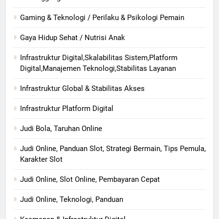
Gaming & Teknologi / Perilaku & Psikologi Pemain
Gaya Hidup Sehat / Nutrisi Anak
Infrastruktur Digital,Skalabilitas Sistem,Platform
Digital,Manajemen Teknologi,Stabilitas Layanan
Infrastruktur Global & Stabilitas Akses
Infrastruktur Platform Digital
Judi Bola, Taruhan Online
Judi Online, Panduan Slot, Strategi Bermain, Tips Pemula,
Karakter Slot
Judi Online, Slot Online, Pembayaran Cepat
Judi Online, Teknologi, Panduan