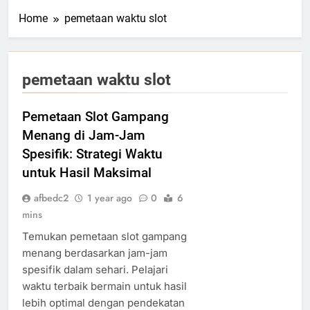
Home
pemetaan waktu slot
pemetaan waktu slot
Pemetaan Slot Gampang
Menang di Jam-Jam
Spesifik: Strategi Waktu
untuk Hasil Maksimal
afbedc2
1 year ago
0
6
mins
Temukan pemetaan slot gampang
menang berdasarkan jam-jam
spesifik dalam sehari. Pelajari
waktu terbaik bermain untuk hasil
lebih optimal dengan pendekatan