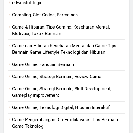
edwinslot login
Gambling, Slot Online, Permainan
Game & Hiburan, Tips Gaming, Kesehatan Mental,
Motivasi, Taktik Bermain
Game dan Hiburan Kesehatan Mental dan Game Tips
Bermain Game Lifestyle Teknologi dan Hiburan
Game Online, Panduan Bermain
Game Online, Strategi Bermain, Review Game
Game Online, Strategi Bermain, Skill Development,
Gameplay Improvement
Game Online, Teknologi Digital, Hiburan Interaktif
Game Pengembangan Diri Produktivitas Tips Bermain
Game Teknologi