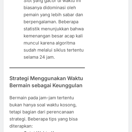
Slot yang gacor di waktu ini
biasanya didominasi oleh
pemain yang lebih sabar dan
berpengalaman. Beberapa
statistik menunjukkan bahwa
kemenangan besar acap kali
muncul karena algoritma
sudah melalui siklus tertentu
selama 24 jam.
Strategi Menggunakan Waktu
Bermain sebagai Keunggulan
Bermain pada jam-jam tertentu
bukan hanya soal waktu kosong,
tetapi bagian dari perencanaan
strategi. Beberapa tips yang bisa
diterapkan: