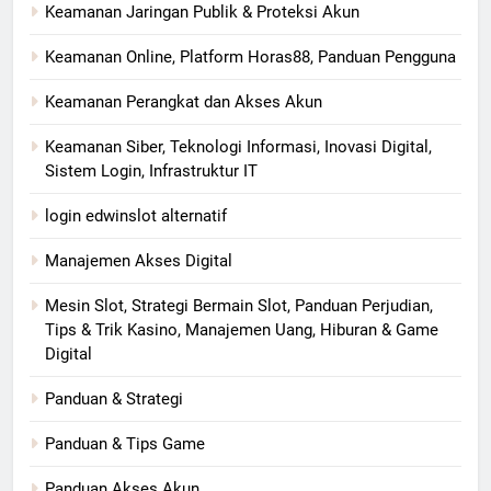
Keamanan Jaringan Publik & Proteksi Akun
Keamanan Online, Platform Horas88, Panduan Pengguna
Keamanan Perangkat dan Akses Akun
Keamanan Siber, Teknologi Informasi, Inovasi Digital,
Sistem Login, Infrastruktur IT
login edwinslot alternatif
Manajemen Akses Digital
Mesin Slot, Strategi Bermain Slot, Panduan Perjudian,
Tips & Trik Kasino, Manajemen Uang, Hiburan & Game
Digital
Panduan & Strategi
Panduan & Tips Game
Panduan Akses Akun