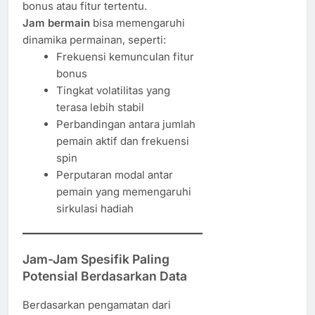
bonus atau fitur tertentu.
Jam bermain
bisa memengaruhi
dinamika permainan, seperti:
Frekuensi kemunculan fitur
bonus
Tingkat volatilitas yang
terasa lebih stabil
Perbandingan antara jumlah
pemain aktif dan frekuensi
spin
Perputaran modal antar
pemain yang memengaruhi
sirkulasi hadiah
Jam-Jam Spesifik Paling
Potensial Berdasarkan Data
Berdasarkan pengamatan dari