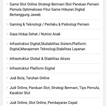
Game Slot Online Strategi Bermain Slot Panduan Pemain
Pemula Optimalisasi Fitur Game Hiburan Digital
Bertanggung Jawab
Gaming & Teknologi / Perilaku & Psikologi Pemain
Gaya Hidup Sehat / Nutrisi Anak
Infrastruktur Digital,Skalabilitas Sistem,Platform
Digital,Manajemen Teknologi,Stabilitas Layanan
Infrastruktur Global & Stabilitas Akses
Infrastruktur Platform Digital
Judi Bola, Taruhan Online
Judi Online, Panduan Slot, Strategi Bermain, Tips Pemula,
Karakter Slot
Judi Online, Slot Online, Pembayaran Cepat