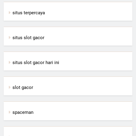
situs terpercaya
situs slot gacor
situs slot gacor hari ini
slot gacor
spaceman