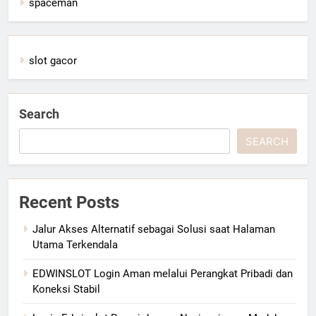
spaceman
slot gacor
Search
SEARCH
Recent Posts
Jalur Akses Alternatif sebagai Solusi saat Halaman
Utama Terkendala
EDWINSLOT Login Aman melalui Perangkat Pribadi dan
Koneksi Stabil