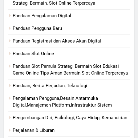
Strategi Bermain, Slot Online Terpercaya
Panduan Pengalaman Digital
Panduan Pengguna Baru
Panduan Registrasi dan Akses Akun Digital
Panduan Slot Online
Panduan Slot Pemula Strategi Bermain Slot Edukasi
Game Online Tips Aman Bermain Slot Online Terpercaya
Panduan, Berita Perjudian, Teknologi
Pengalaman Pengguna,Desain Antarmuka
Digital,Manajemen Platform,Infrastruktur Sistem
Pengembangan Diri, Psikologi, Gaya Hidup, Kemandirian
Perjalanan & Liburan