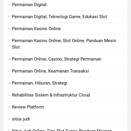
Permainan Digital
Permainan Digital, Teknologi Game, Edukasi Slot
Permainan Kasino Online
Permainan Kasino Online, Slot Online, Panduan Mesin
Slot
Permainan Online, Casino, Strategi Permainan
Permainan Online, Keamanan Transaksi
Permainan, Hiburan, Strategi
Reliabilitas Sistem & Infrastruktur Cloud
Review Platform
situs judi