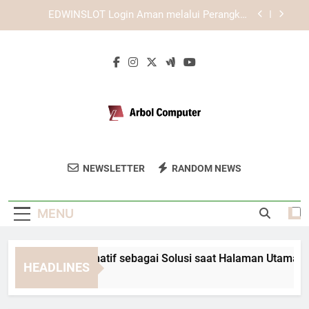
Skip
Login Edwinslot Resmi dengan Navigasi yang
to
Mudah Dipahami untuk Pengguna Digital
content
Lebah4D Login Alternatif dengan Langkah yang
Aman dan Efisien
Jalur Akses Alternatif sebagai Solusi saat
Halaman Utama Terkendala
EDWINSLOT Login Aman melalui Perangkat
Pribadi dan Koneksi Stabil
Login Edwinslot Resmi dengan Navigasi yang
Mudah Dipahami untuk Pengguna Digital
Arbol Computer
Temukan Solusi Komputer Dan Teknologi
Lebah4D Login Alternatif dengan Langkah yang
NEWSLETTER
RANDOM NEWS
Aman dan Efisien
Terbaru Di Arbol Computer. Produk Dan
Layanan Untuk Kebutuhan Digital Anda.
MENU
lur Akses Alternatif sebagai Solusi saat Halaman Utama Terk
HEADLINES
Month Ago