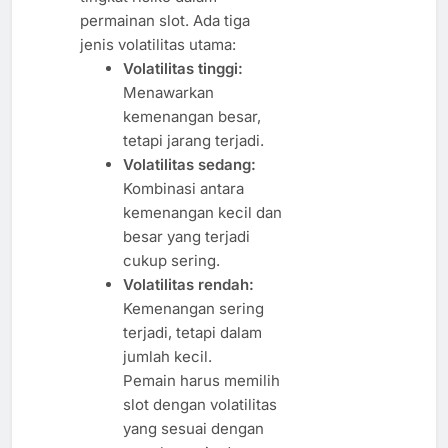
permainan slot. Ada tiga
jenis volatilitas utama:
Volatilitas tinggi:
Menawarkan
kemenangan besar,
tetapi jarang terjadi.
Volatilitas sedang:
Kombinasi antara
kemenangan kecil dan
besar yang terjadi
cukup sering.
Volatilitas rendah:
Kemenangan sering
terjadi, tetapi dalam
jumlah kecil.
Pemain harus memilih
slot dengan volatilitas
yang sesuai dengan