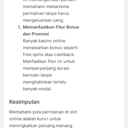
memahami mekanisme
permainan tanpa harus
mengeluarkan uang.
Memanfaatkan Fitur Bonus
dan Promosi
Banyak kasino online
menawarkan bonus seperti
free spins atau cashback.
Manfaatkan fitur ini untuk
memperpanjang durasi
bermain tanpa
menghabiskan terlalu
banyak modal.
Kesimpulan
Memahami pola permainan di slot
online adalah kunci untuk
meningkatkan peluang menang