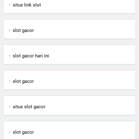
situs link slot
slot gacor
slot gacor hari ini
slot gacor
situs slot gacor
slot gacor