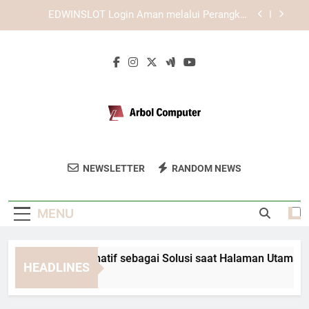
Skip
Login Edwinslot Resmi dengan Navigasi yang
to
Mudah Dipahami untuk Pengguna Digital
content
Lebah4D Login Alternatif dengan Langkah yang
Aman dan Efisien
Jalur Akses Alternatif sebagai Solusi saat
Halaman Utama Terkendala
EDWINSLOT Login Aman melalui Perangkat
Pribadi dan Koneksi Stabil
Login Edwinslot Resmi dengan Navigasi yang
Mudah Dipahami untuk Pengguna Digital
Arbol Computer
Temukan Solusi Komputer Dan Teknologi
Lebah4D Login Alternatif dengan Langkah yang
NEWSLETTER
RANDOM NEWS
Aman dan Efisien
Terbaru Di Arbol Computer. Produk Dan
Layanan Untuk Kebutuhan Digital Anda.
MENU
lur Akses Alternatif sebagai Solusi saat Halaman Utama Terk
HEADLINES
Weeks Ago