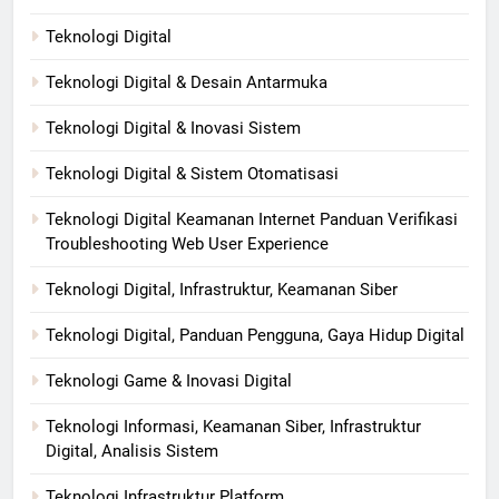
Teknologi Digital
Teknologi Digital & Desain Antarmuka
Teknologi Digital & Inovasi Sistem
Teknologi Digital & Sistem Otomatisasi
Teknologi Digital Keamanan Internet Panduan Verifikasi
Troubleshooting Web User Experience
Teknologi Digital, Infrastruktur, Keamanan Siber
Teknologi Digital, Panduan Pengguna, Gaya Hidup Digital
Teknologi Game & Inovasi Digital
Teknologi Informasi, Keamanan Siber, Infrastruktur
Digital, Analisis Sistem
Teknologi Infrastruktur Platform