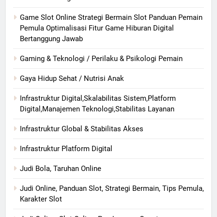
Game Slot Online Strategi Bermain Slot Panduan Pemain
Pemula Optimalisasi Fitur Game Hiburan Digital
Bertanggung Jawab
Gaming & Teknologi / Perilaku & Psikologi Pemain
Gaya Hidup Sehat / Nutrisi Anak
Infrastruktur Digital,Skalabilitas Sistem,Platform
Digital,Manajemen Teknologi,Stabilitas Layanan
Infrastruktur Global & Stabilitas Akses
Infrastruktur Platform Digital
Judi Bola, Taruhan Online
Judi Online, Panduan Slot, Strategi Bermain, Tips Pemula,
Karakter Slot