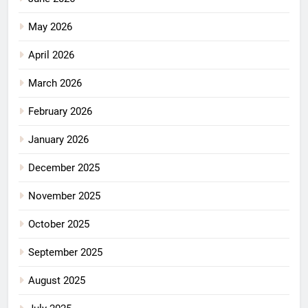
May 2026
April 2026
March 2026
February 2026
January 2026
December 2025
November 2025
October 2025
September 2025
August 2025