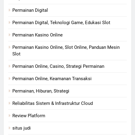
Permainan Digital
Permainan Digital, Teknologi Game, Edukasi Slot
Permainan Kasino Online
Permainan Kasino Online, Slot Online, Panduan Mesin
Slot
Permainan Online, Casino, Strategi Permainan
Permainan Online, Keamanan Transaksi
Permainan, Hiburan, Strategi
Reliabilitas Sistem & Infrastruktur Cloud
Review Platform
situs judi