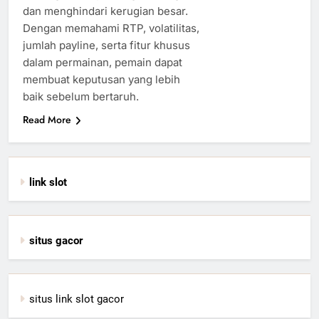
dan menghindari kerugian besar.
Dengan memahami RTP, volatilitas,
jumlah payline, serta fitur khusus
dalam permainan, pemain dapat
membuat keputusan yang lebih
baik sebelum bertaruh.
Read More
link slot
situs gacor
situs link slot gacor