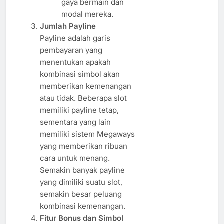
gaya bermain dan
modal mereka.
Jumlah Payline
Payline adalah garis
pembayaran yang
menentukan apakah
kombinasi simbol akan
memberikan kemenangan
atau tidak. Beberapa slot
memiliki payline tetap,
sementara yang lain
memiliki sistem Megaways
yang memberikan ribuan
cara untuk menang.
Semakin banyak payline
yang dimiliki suatu slot,
semakin besar peluang
kombinasi kemenangan.
Fitur Bonus dan Simbol