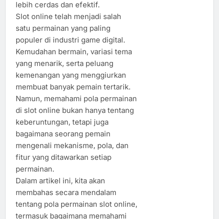
lebih cerdas dan efektif.
Slot online telah menjadi salah
satu permainan yang paling
populer di industri game digital.
Kemudahan bermain, variasi tema
yang menarik, serta peluang
kemenangan yang menggiurkan
membuat banyak pemain tertarik.
Namun, memahami pola permainan
di slot online bukan hanya tentang
keberuntungan, tetapi juga
bagaimana seorang pemain
mengenali mekanisme, pola, dan
fitur yang ditawarkan setiap
permainan.
Dalam artikel ini, kita akan
membahas secara mendalam
tentang pola permainan slot online,
termasuk bagaimana memahami