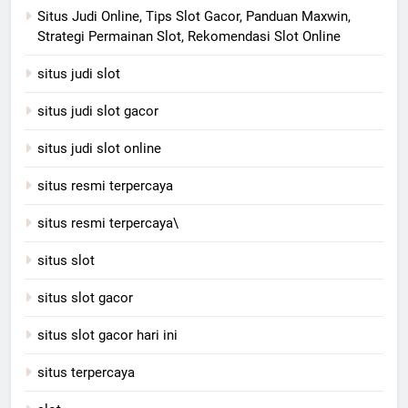
Situs Judi Online, Tips Slot Gacor, Panduan Maxwin,
Strategi Permainan Slot, Rekomendasi Slot Online
situs judi slot
situs judi slot gacor
situs judi slot online
situs resmi terpercaya
situs resmi terpercaya\
situs slot
situs slot gacor
situs slot gacor hari ini
situs terpercaya