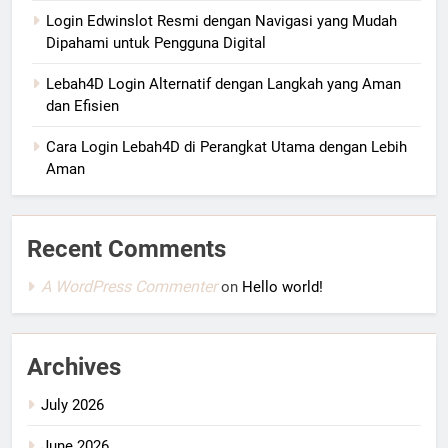
Login Edwinslot Resmi dengan Navigasi yang Mudah
Dipahami untuk Pengguna Digital
Lebah4D Login Alternatif dengan Langkah yang Aman
dan Efisien
Cara Login Lebah4D di Perangkat Utama dengan Lebih
Aman
Recent Comments
A WordPress Commenter
on
Hello world!
Archives
July 2026
June 2026