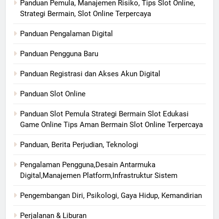
Panduan Pemula, Manajemen Risiko, Tips Slot Online,
Strategi Bermain, Slot Online Terpercaya
Panduan Pengalaman Digital
Panduan Pengguna Baru
Panduan Registrasi dan Akses Akun Digital
Panduan Slot Online
Panduan Slot Pemula Strategi Bermain Slot Edukasi
Game Online Tips Aman Bermain Slot Online Terpercaya
Panduan, Berita Perjudian, Teknologi
Pengalaman Pengguna,Desain Antarmuka
Digital,Manajemen Platform,Infrastruktur Sistem
Pengembangan Diri, Psikologi, Gaya Hidup, Kemandirian
Perjalanan & Liburan