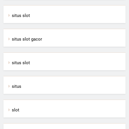
situs slot
situs slot gacor
situs slot
situs
slot