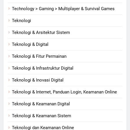
Technology > Gaming > Multiplayer & Survival Games
Teknologi
Teknologi & Arsitektur Sistem
Teknologi & Digital
Teknologi & Fitur Permainan
Teknologi & Infrastruktur Digital
Teknologi & Inovasi Digital
Teknologi & Internet, Panduan Login, Keamanan Online
Teknologi & Keamanan Digital
Teknologi & Keamanan Sistem
Teknologi dan Keamanan Online