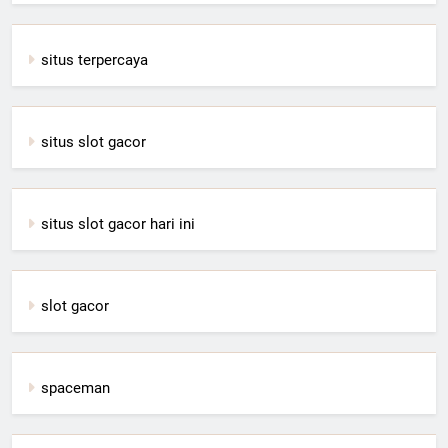
situs terpercaya
situs slot gacor
situs slot gacor hari ini
slot gacor
spaceman