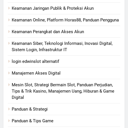
Keamanan Jaringan Publik & Proteksi Akun
Keamanan Online, Platform Horas88, Panduan Pengguna
Keamanan Perangkat dan Akses Akun
Keamanan Siber, Teknologi Informasi, Inovasi Digital,
Sistem Login, Infrastruktur IT
login edwinslot alternatif
Manajemen Akses Digital
Mesin Slot, Strategi Bermain Slot, Panduan Perjudian,
Tips & Trik Kasino, Manajemen Uang, Hiburan & Game
Digital
Panduan & Strategi
Panduan & Tips Game