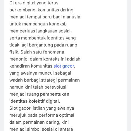
Di era digital yang terus
berkembang, komunitas daring
menjadi tempat baru bagi manusia
untuk membangun koneksi,
memperluas jangkauan sosial,
serta membentuk identitas yang
tidak lagi bergantung pada ruang
fisik. Salah satu fenomena
menonjol dalam konteks ini adalah
kehadiran komunitas
slot gacor
,
yang awalnya muncul sebagai
wadah berbagi strategi permainan
namun kini telah berevolusi
menjadi ruang
pembentukan
identitas kolektif digital.
Slot gacor, istilah yang awalnya
merujuk pada performa optimal
dalam permainan daring, kini
menjadi simbol sosial di antara