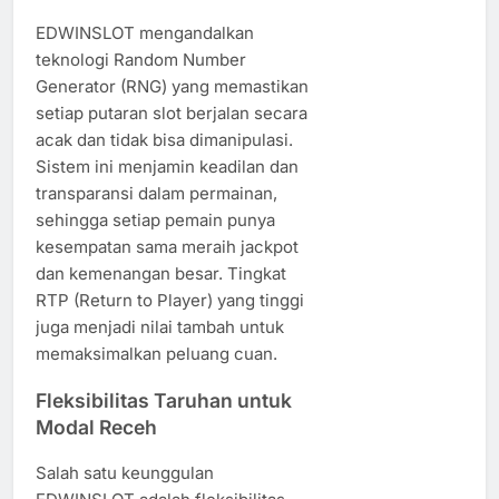
EDWINSLOT mengandalkan
teknologi Random Number
Generator (RNG) yang memastikan
setiap putaran slot berjalan secara
acak dan tidak bisa dimanipulasi.
Sistem ini menjamin keadilan dan
transparansi dalam permainan,
sehingga setiap pemain punya
kesempatan sama meraih jackpot
dan kemenangan besar. Tingkat
RTP (Return to Player) yang tinggi
juga menjadi nilai tambah untuk
memaksimalkan peluang cuan.
Fleksibilitas Taruhan untuk
Modal Receh
Salah satu keunggulan