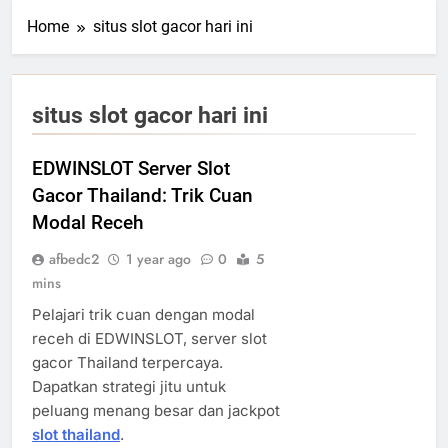
Home
situs slot gacor hari ini
situs slot gacor hari ini
EDWINSLOT Server Slot
Gacor Thailand: Trik Cuan
Modal Receh
afbedc2
1 year ago
0
5
mins
Pelajari trik cuan dengan modal
receh di EDWINSLOT, server slot
gacor Thailand terpercaya.
Dapatkan strategi jitu untuk
peluang menang besar dan jackpot
slot thailand
.