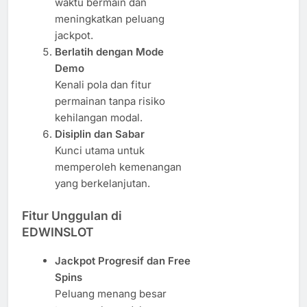
waktu bermain dan
meningkatkan peluang
jackpot.
Berlatih dengan Mode
Demo
Kenali pola dan fitur
permainan tanpa risiko
kehilangan modal.
Disiplin dan Sabar
Kunci utama untuk
memperoleh kemenangan
yang berkelanjutan.
Fitur Unggulan di
EDWINSLOT
Jackpot Progresif dan Free
Spins
Peluang menang besar