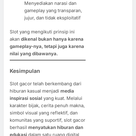
Menyediakan narasi dan
gameplay yang transparan,
jujur, dan tidak eksploitatif
Slot yang mengikuti prinsip ini
akan
dikenal bukan hanya karena
gameplay-nya, tetapi juga karena
nilai yang dibawanya.
Kesimpulan
Slot gacor telah berkembang dari
hiburan kasual menjadi
media
inspirasi sosial
yang kuat. Melalui
karakter bijak, cerita penuh makna,
simbol visual yang reflektif, dan
komunitas yang suportif, slot gacor
berhasil
menyatukan hiburan dan
edukasi
dalam satu ruang digital