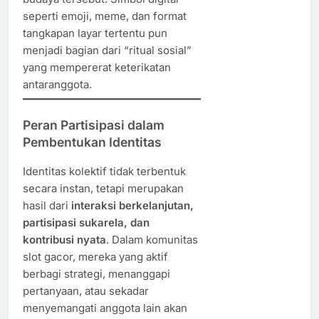
seperti emoji, meme, dan format
tangkapan layar tertentu pun
menjadi bagian dari “ritual sosial”
yang mempererat keterikatan
antaranggota.
Peran Partisipasi dalam
Pembentukan Identitas
Identitas kolektif tidak terbentuk
secara instan, tetapi merupakan
hasil dari
interaksi berkelanjutan,
partisipasi sukarela, dan
kontribusi nyata
. Dalam komunitas
slot gacor, mereka yang aktif
berbagi strategi, menanggapi
pertanyaan, atau sekadar
menyemangati anggota lain akan