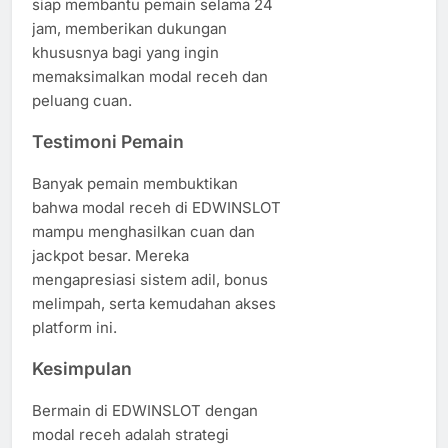
siap membantu pemain selama 24
jam, memberikan dukungan
khususnya bagi yang ingin
memaksimalkan modal receh dan
peluang cuan.
Testimoni Pemain
Banyak pemain membuktikan
bahwa modal receh di EDWINSLOT
mampu menghasilkan cuan dan
jackpot besar. Mereka
mengapresiasi sistem adil, bonus
melimpah, serta kemudahan akses
platform ini.
Kesimpulan
Bermain di EDWINSLOT dengan
modal receh adalah strategi