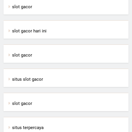
slot gacor
slot gacor hari ini
slot gacor
situs slot gacor
slot gacor
situs terpercaya