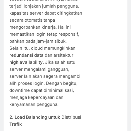
terjadi lonjakan jumlah pengguna,
kapasitas server dapat ditingkatkan
secara otomatis tanpa
mengorbankan kinerja. Hal ini
memastikan login tetap responsif,
bahkan pada jam-jam sibuk.
Selain itu, cloud memungkinkan
redundansi data
dan arsitektur
high availability
. Jika salah satu
server mengalami gangguan,
server lain akan segera mengambil
alih proses login. Dengan begitu,
downtime dapat diminimalisasi,
menjaga kepercayaan dan
kenyamanan pengguna.
2. Load Balancing untuk Distribusi
Trafik