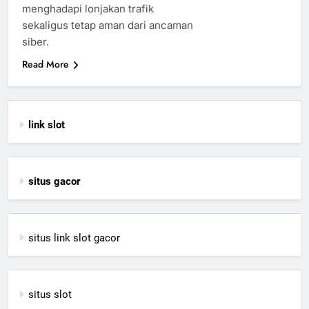
menghadapi lonjakan trafik
sekaligus tetap aman dari ancaman
siber.
Read More
link slot
situs gacor
situs link slot gacor
situs slot