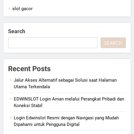
slot gacor
Search
SEARCH
Recent Posts
Jalur Akses Alternatif sebagai Solusi saat Halaman
Utama Terkendala
EDWINSLOT Login Aman melalui Perangkat Pribadi dan
Koneksi Stabil
Login Edwinslot Resmi dengan Navigasi yang Mudah
Dipahami untuk Pengguna Digital