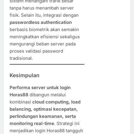
sistem menangani trafik besar
tanpa harus menambah server
fisik. Selain itu, integrasi dengan
passwordless authentication
berbasis biometrik akan semakin
meningkatkan efisiensi sekaligus
mengurangi beban server pada
proses validasi password
tradisional.
Kesimpulan
Performa server untuk login
Horas88
dibangun melalui
kombinasi
cloud computing, load
balancing, optimasi kecepatan,
perlindungan keamanan, serta
monitoring real-time
. Strategi ini
menjadikan login Horas88 tangguh