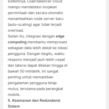
sistemnya. Load balancer cloud
mampu mendeteksi lonjakan
permintaan dan secara otomatis
menambahkan node server baru
(auto-scaling) agar tidak terjadi
overload.
Selain itu, integrasi dengan
edge
computing
membantu memproses
sebagian data lebih dekat ke lokasi
pengguna. Dengan begitu, waktu
respons menjadi jauh lebih cepat
dan latensi dapat ditekan hingga di
bawah 50 milidetik. Ini sangat
penting untuk memastikan
pengalaman pengguna tetap
mulus, terutama pada perangkat
mobile.
5. Keamanan dan Redundansi
Sistem