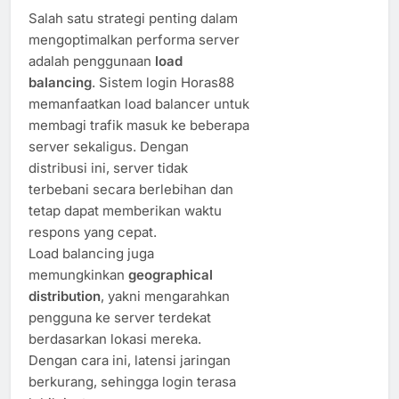
Salah satu strategi penting dalam
mengoptimalkan performa server
adalah penggunaan
load
balancing
. Sistem login Horas88
memanfaatkan load balancer untuk
membagi trafik masuk ke beberapa
server sekaligus. Dengan
distribusi ini, server tidak
terbebani secara berlebihan dan
tetap dapat memberikan waktu
respons yang cepat.
Load balancing juga
memungkinkan
geographical
distribution
, yakni mengarahkan
pengguna ke server terdekat
berdasarkan lokasi mereka.
Dengan cara ini, latensi jaringan
berkurang, sehingga login terasa