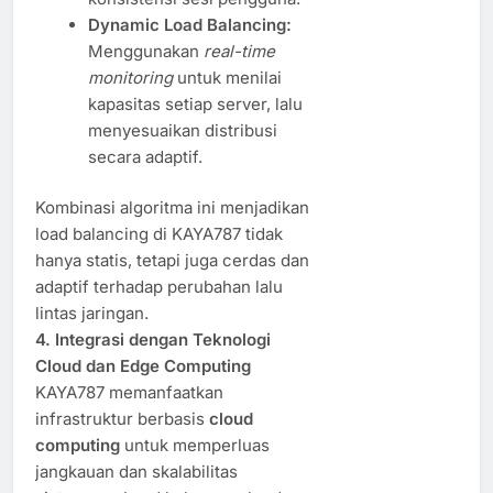
Dynamic Load Balancing:
Menggunakan
real-time
monitoring
untuk menilai
kapasitas setiap server, lalu
menyesuaikan distribusi
secara adaptif.
Kombinasi algoritma ini menjadikan
load balancing di KAYA787 tidak
hanya statis, tetapi juga cerdas dan
adaptif terhadap perubahan lalu
lintas jaringan.
4. Integrasi dengan Teknologi
Cloud dan Edge Computing
KAYA787 memanfaatkan
infrastruktur berbasis
cloud
computing
untuk memperluas
jangkauan dan skalabilitas