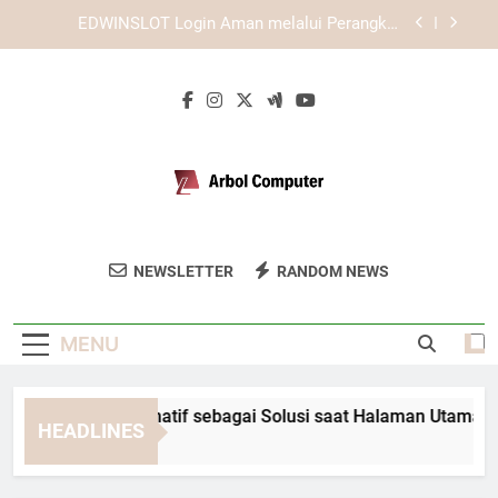
Skip
Login Edwinslot Resmi dengan Navigasi yang
to
Mudah Dipahami untuk Pengguna Digital
content
Lebah4D Login Alternatif dengan Langkah yang
Aman dan Efisien
Jalur Akses Alternatif sebagai Solusi saat
Halaman Utama Terkendala
EDWINSLOT Login Aman melalui Perangkat
Pribadi dan Koneksi Stabil
Login Edwinslot Resmi dengan Navigasi yang
Mudah Dipahami untuk Pengguna Digital
Arbol Computer
Temukan Solusi Komputer Dan Teknologi
Lebah4D Login Alternatif dengan Langkah yang
NEWSLETTER
RANDOM NEWS
Aman dan Efisien
Terbaru Di Arbol Computer. Produk Dan
Layanan Untuk Kebutuhan Digital Anda.
MENU
lur Akses Alternatif sebagai Solusi saat Halaman Utama Terk
HEADLINES
Weeks Ago