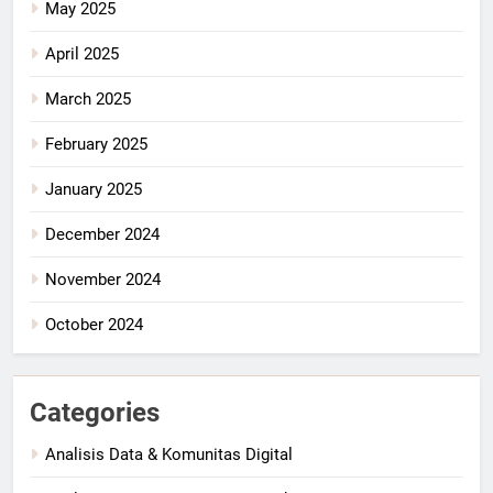
May 2025
April 2025
March 2025
February 2025
January 2025
December 2024
November 2024
October 2024
Categories
Analisis Data & Komunitas Digital