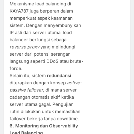
Mekanisme load balancing di
KAYA787 juga berperan dalam
memperkuat aspek keamanan
sistem. Dengan menyembunyikan
IP asli dari server utama, load
balancer berfungsi sebagai
reverse proxy
yang melindungi
server dari potensi serangan
langsung seperti DDoS atau brute-
force.
Selain itu, sistem
redundansi
diterapkan dengan konsep
active-
passive failover
, di mana server
cadangan otomatis aktif ketika
server utama gagal. Pengujian
rutin dilakukan untuk memastikan
failover bekerja tanpa downtime.
6. Monitoring dan Observability
Load Balancing