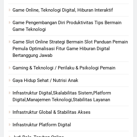
Game Online, Teknologi Digital, Hiburan Interaktif
Game Pengembangan Diri Produktivitas Tips Bermain
Game Teknologi
Game Slot Online Strategi Bermain Slot Panduan Pemain
Pemula Optimalisasi Fitur Game Hiburan Digital
Bertanggung Jawab
Gaming & Teknologi / Perilaku & Psikologi Pemain
Gaya Hidup Sehat / Nutrisi Anak
Infrastruktur Digital,Skalabilitas Sistem,Platform
Digital,Manajemen Teknologi,Stabilitas Layanan
Infrastruktur Global & Stabilitas Akses
Infrastruktur Platform Digital