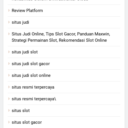
Review Platform
situs judi
Situs Judi Online, Tips Slot Gacor, Panduan Maxwin,
Strategi Permainan Slot, Rekomendasi Slot Online
situs judi slot
situs judi slot gacor
situs judi slot online
situs resmi terpercaya
situs resmi terpercaya\
situs slot
situs slot gacor