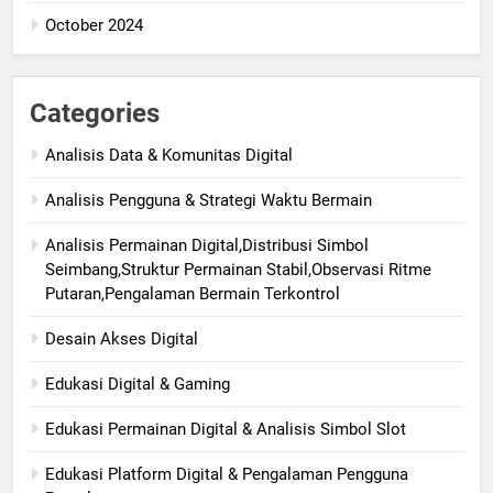
October 2024
Categories
Analisis Data & Komunitas Digital
Analisis Pengguna & Strategi Waktu Bermain
Analisis Permainan Digital,Distribusi Simbol
Seimbang,Struktur Permainan Stabil,Observasi Ritme
Putaran,Pengalaman Bermain Terkontrol
Desain Akses Digital
Edukasi Digital & Gaming
Edukasi Permainan Digital & Analisis Simbol Slot
Edukasi Platform Digital & Pengalaman Pengguna