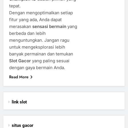
tepat.
Dengan mengoptimalkan setiap
fitur yang ada, Anda dapat
merasakan
sensasi bermain
yang
berbeda dan lebih
menguntungkan. Jangan ragu
untuk mengeksplorasi lebih
banyak permainan dan temukan
Slot Gacor
yang paling sesuai
dengan gaya bermain Anda.
Read More
link slot
situs gacor