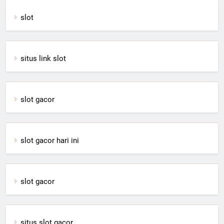
slot
situs link slot
slot gacor
slot gacor hari ini
slot gacor
situs slot gacor