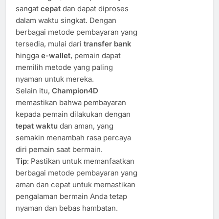
sangat
cepat
dan dapat diproses
dalam waktu singkat. Dengan
berbagai metode pembayaran yang
tersedia, mulai dari
transfer bank
hingga
e-wallet
, pemain dapat
memilih metode yang paling
nyaman untuk mereka.
Selain itu,
Champion4D
memastikan bahwa pembayaran
kepada pemain dilakukan dengan
tepat waktu
dan aman, yang
semakin menambah rasa percaya
diri pemain saat bermain.
Tip
: Pastikan untuk memanfaatkan
berbagai metode pembayaran yang
aman dan cepat untuk memastikan
pengalaman bermain Anda tetap
nyaman dan bebas hambatan.