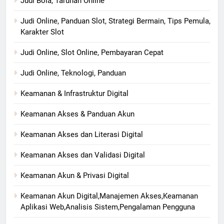
Judi Bola, Taruhan Online
Judi Online, Panduan Slot, Strategi Bermain, Tips Pemula,
Karakter Slot
Judi Online, Slot Online, Pembayaran Cepat
Judi Online, Teknologi, Panduan
Keamanan & Infrastruktur Digital
Keamanan Akses & Panduan Akun
Keamanan Akses dan Literasi Digital
Keamanan Akses dan Validasi Digital
Keamanan Akun & Privasi Digital
Keamanan Akun Digital,Manajemen Akses,Keamanan
Aplikasi Web,Analisis Sistem,Pengalaman Pengguna