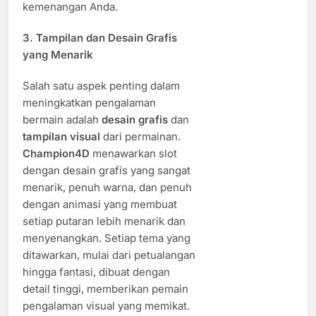
kemenangan Anda.
3.
Tampilan dan Desain Grafis
yang Menarik
Salah satu aspek penting dalam
meningkatkan pengalaman
bermain adalah
desain grafis
dan
tampilan visual
dari permainan.
Champion4D
menawarkan slot
dengan desain grafis yang sangat
menarik, penuh warna, dan penuh
dengan animasi yang membuat
setiap putaran lebih menarik dan
menyenangkan. Setiap tema yang
ditawarkan, mulai dari petualangan
hingga fantasi, dibuat dengan
detail tinggi, memberikan pemain
pengalaman visual yang memikat.