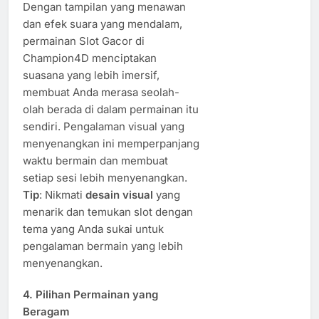
Dengan tampilan yang menawan
dan efek suara yang mendalam,
permainan Slot Gacor di
Champion4D menciptakan
suasana yang lebih imersif,
membuat Anda merasa seolah-
olah berada di dalam permainan itu
sendiri. Pengalaman visual yang
menyenangkan ini memperpanjang
waktu bermain dan membuat
setiap sesi lebih menyenangkan.
Tip
: Nikmati
desain visual
yang
menarik dan temukan slot dengan
tema yang Anda sukai untuk
pengalaman bermain yang lebih
menyenangkan.
4.
Pilihan Permainan yang
Beragam