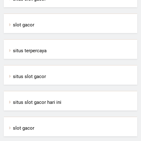
slot gacor
situs terpercaya
situs slot gacor
situs slot gacor hari ini
slot gacor