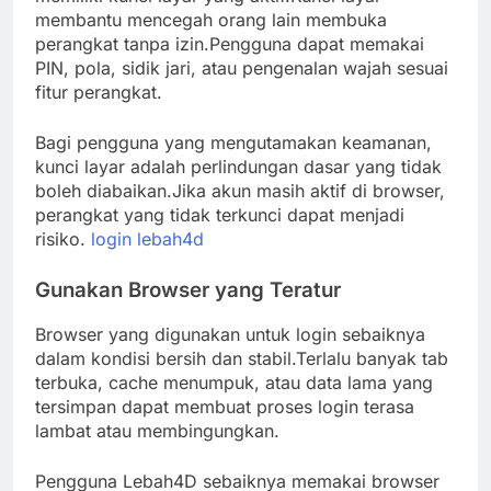
membantu mencegah orang lain membuka
perangkat tanpa izin.Pengguna dapat memakai
PIN, pola, sidik jari, atau pengenalan wajah sesuai
fitur perangkat.
Bagi pengguna yang mengutamakan keamanan,
kunci layar adalah perlindungan dasar yang tidak
boleh diabaikan.Jika akun masih aktif di browser,
perangkat yang tidak terkunci dapat menjadi
risiko.
login lebah4d
Gunakan Browser yang Teratur
Browser yang digunakan untuk login sebaiknya
dalam kondisi bersih dan stabil.Terlalu banyak tab
terbuka, cache menumpuk, atau data lama yang
tersimpan dapat membuat proses login terasa
lambat atau membingungkan.
Pengguna Lebah4D sebaiknya memakai browser