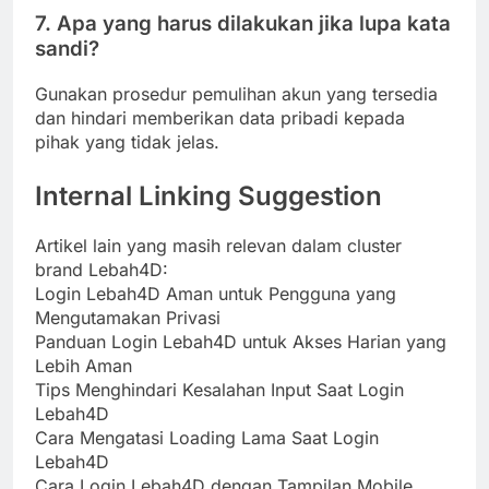
7. Apa yang harus dilakukan jika lupa kata
sandi?
Gunakan prosedur pemulihan akun yang tersedia
dan hindari memberikan data pribadi kepada
pihak yang tidak jelas.
Internal Linking Suggestion
Artikel lain yang masih relevan dalam cluster
brand Lebah4D:
Login Lebah4D Aman untuk Pengguna yang
Mengutamakan Privasi
Panduan Login Lebah4D untuk Akses Harian yang
Lebih Aman
Tips Menghindari Kesalahan Input Saat Login
Lebah4D
Cara Mengatasi Loading Lama Saat Login
Lebah4D
Cara Login Lebah4D dengan Tampilan Mobile