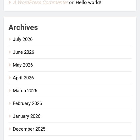
A WordPress Commenter
on
Hello world!
Archives
July 2026
June 2026
May 2026
April 2026
March 2026
February 2026
January 2026
December 2025