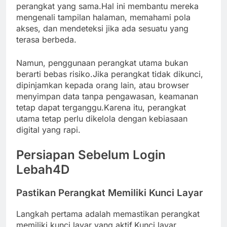
perangkat yang sama.Hal ini membantu mereka
mengenali tampilan halaman, memahami pola
akses, dan mendeteksi jika ada sesuatu yang
terasa berbeda.
Namun, penggunaan perangkat utama bukan
berarti bebas risiko.Jika perangkat tidak dikunci,
dipinjamkan kepada orang lain, atau browser
menyimpan data tanpa pengawasan, keamanan
tetap dapat terganggu.Karena itu, perangkat
utama tetap perlu dikelola dengan kebiasaan
digital yang rapi.
Persiapan Sebelum Login
Lebah4D
Pastikan Perangkat Memiliki Kunci Layar
Langkah pertama adalah memastikan perangkat
memiliki kunci layar yang aktif.Kunci layar