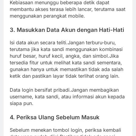
Kebiasaan menunggu beberapa detik dapat
membantu akses terasa lebih lancar, terutama saat
menggunakan perangkat mobile.
3. Masukkan Data Akun dengan Hati-Hati
Isi data akun secara teliti.Jangan terburu-buru,
terutama jika kata sandi menggunakan kombinasi
huruf besar, huruf kecil, angka, dan simbol.Jika
tersedia fitur untuk melihat kata sandi sementara,
gunakan hanya untuk memastikan tidak ada salah
ketik dan pastikan layar tidak terlihat orang lain.
Data login bersifat pribadi.Jangan membagikan
username, kata sandi, atau informasi akun kepada
siapa pun.
4. Periksa Ulang Sebelum Masuk
Sebelum menekan tombol login, periksa kembali