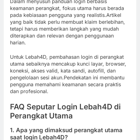
Dalam menyusun panduan login berbasis
keamanan perangkat, fokus utama harus berada
pada kebiasaan pengguna yang realistis.Artikel
yang baik tidak perlu membuat klaim berlebihan,
tetapi harus memberikan langkah yang mudah
diterapkan dan relevan dengan penggunaan
harian.
Untuk Lebah4D, pembahasan login di perangkat
utama sebaiknya mencakup kunci layar, browser,
koneksi, akses valid, kata sandi, autofill, dan
pengelolaan sesi akun.Pendekatan ini membantu
pengguna memahami keamanan secara praktis
dan profesional.
FAQ Seputar Login Lebah4D di
Perangkat Utama
1. Apa yang dimaksud perangkat utama
saat login Lebah4D?