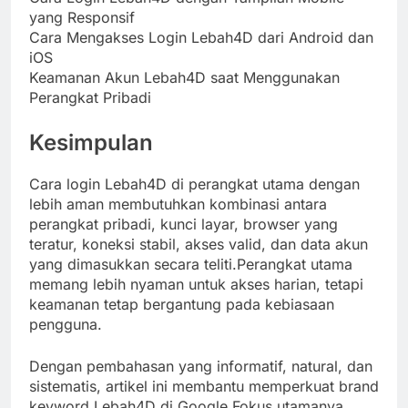
yang Responsif
Cara Mengakses Login Lebah4D dari Android dan
iOS
Keamanan Akun Lebah4D saat Menggunakan
Perangkat Pribadi
Kesimpulan
Cara login Lebah4D di perangkat utama dengan
lebih aman membutuhkan kombinasi antara
perangkat pribadi, kunci layar, browser yang
teratur, koneksi stabil, akses valid, dan data akun
yang dimasukkan secara teliti.Perangkat utama
memang lebih nyaman untuk akses harian, tetapi
keamanan tetap bergantung pada kebiasaan
pengguna.
Dengan pembahasan yang informatif, natural, dan
sistematis, artikel ini membantu memperkuat brand
keyword Lebah4D di Google.Fokus utamanya