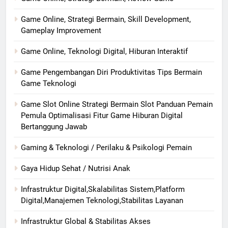
Game Online, Strategi Bermain, Skill Development,
Gameplay Improvement
Game Online, Teknologi Digital, Hiburan Interaktif
Game Pengembangan Diri Produktivitas Tips Bermain
Game Teknologi
Game Slot Online Strategi Bermain Slot Panduan Pemain
Pemula Optimalisasi Fitur Game Hiburan Digital
Bertanggung Jawab
Gaming & Teknologi / Perilaku & Psikologi Pemain
Gaya Hidup Sehat / Nutrisi Anak
Infrastruktur Digital,Skalabilitas Sistem,Platform
Digital,Manajemen Teknologi,Stabilitas Layanan
Infrastruktur Global & Stabilitas Akses