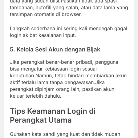
data yang sudah diisi.Pastikan tidak ada spasi
tambahan, autofill yang salah, atau data lama yang
tersimpan otomatis di browser.
Langkah sederhana ini sering kali mencegah gagal
login akibat kesalahan input.
5. Kelola Sesi Akun dengan Bijak
Jika perangkat benar-benar pribadi, pengguna
bisa mengatur kebiasaan login sesuai
kebutuhan.Namun, tetap hindari membiarkan akun
aktif terlalu lama tanpa pengawasan.Jika
perangkat dipinjam orang lain, pastikan akun
keluar terlebih dahulu.
Tips Keamanan Login di
Perangkat Utama
Gunakan kata sandi yang kuat dan tidak mudah