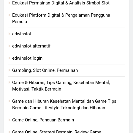
Edukasi Permainan Digital & Analisis Simbol Slot
Edukasi Platform Digital & Pengalaman Pengguna
Pemula
edwinslot
edwinslot alternatif
edwinslot login
Gambling, Slot Online, Permainan
Game & Hiburan, Tips Gaming, Kesehatan Mental,
Motivasi, Taktik Bermain
Game dan Hiburan Kesehatan Mental dan Game Tips
Bermain Game Lifestyle Teknologi dan Hiburan
Game Online, Panduan Bermain
Game Online, Strategi Bermain, Review Game