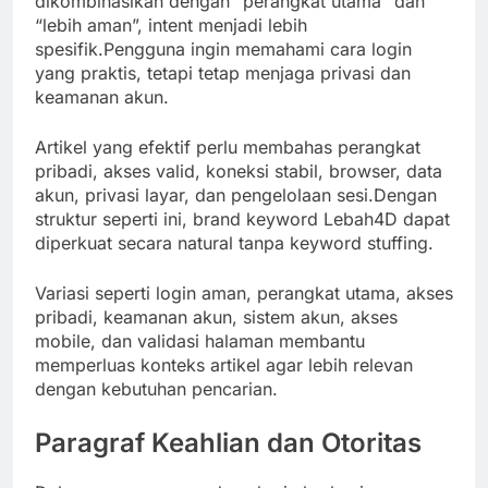
dikombinasikan dengan “perangkat utama” dan
“lebih aman”, intent menjadi lebih
spesifik.Pengguna ingin memahami cara login
yang praktis, tetapi tetap menjaga privasi dan
keamanan akun.
Artikel yang efektif perlu membahas perangkat
pribadi, akses valid, koneksi stabil, browser, data
akun, privasi layar, dan pengelolaan sesi.Dengan
struktur seperti ini, brand keyword Lebah4D dapat
diperkuat secara natural tanpa keyword stuffing.
Variasi seperti login aman, perangkat utama, akses
pribadi, keamanan akun, sistem akun, akses
mobile, dan validasi halaman membantu
memperluas konteks artikel agar lebih relevan
dengan kebutuhan pencarian.
Paragraf Keahlian dan Otoritas