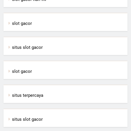
slot gacor
situs slot gacor
slot gacor
situs terpercaya
situs slot gacor