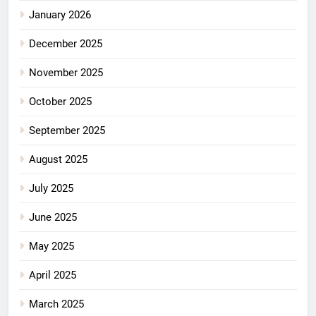
January 2026
December 2025
November 2025
October 2025
September 2025
August 2025
July 2025
June 2025
May 2025
April 2025
March 2025