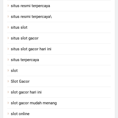
situs resmi terpercaya
situs resmi terpercaya\
situs slot
situs slot gacor
situs slot gacor hari ini
situs terpercaya
slot
Slot Gacor
slot gacor hari ini
slot gacor mudah menang
slot online