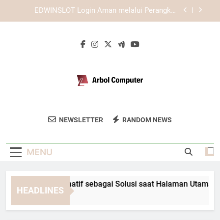
Skip
Login Edwinslot Resmi dengan Navigasi yang
to
Mudah Dipahami untuk Pengguna Digital
content
Lebah4D Login Alternatif dengan Langkah yang
Aman dan Efisien
Jalur Akses Alternatif sebagai Solusi saat
Halaman Utama Terkendala
EDWINSLOT Login Aman melalui Perangkat
Pribadi dan Koneksi Stabil
Login Edwinslot Resmi dengan Navigasi yang
Mudah Dipahami untuk Pengguna Digital
Arbol Computer
Temukan Solusi Komputer Dan Teknologi
Lebah4D Login Alternatif dengan Langkah yang
NEWSLETTER
RANDOM NEWS
Aman dan Efisien
Terbaru Di Arbol Computer. Produk Dan
Layanan Untuk Kebutuhan Digital Anda.
MENU
lur Akses Alternatif sebagai Solusi saat Halaman Utama Terk
HEADLINES
Weeks Ago