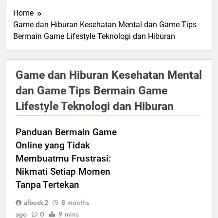
Home
Game dan Hiburan Kesehatan Mental dan Game Tips
Bermain Game Lifestyle Teknologi dan Hiburan
Game dan Hiburan Kesehatan Mental
dan Game Tips Bermain Game
Lifestyle Teknologi dan Hiburan
Panduan Bermain Game
Online yang Tidak
Membuatmu Frustrasi:
Nikmati Setiap Momen
Tanpa Tertekan
afbedc2
8 months
ago
0
9 mins