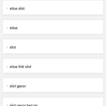
situs slot
situs
slot
situs link slot
slot gacor
slot gacor hari ini