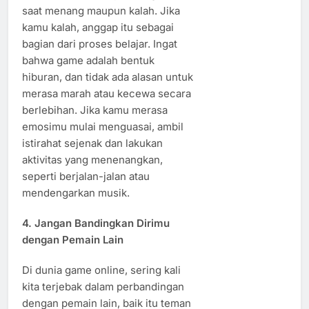
saat menang maupun kalah. Jika
kamu kalah, anggap itu sebagai
bagian dari proses belajar. Ingat
bahwa game adalah bentuk
hiburan, dan tidak ada alasan untuk
merasa marah atau kecewa secara
berlebihan. Jika kamu merasa
emosimu mulai menguasai, ambil
istirahat sejenak dan lakukan
aktivitas yang menenangkan,
seperti berjalan-jalan atau
mendengarkan musik.
4. Jangan Bandingkan Dirimu
dengan Pemain Lain
Di dunia game online, sering kali
kita terjebak dalam perbandingan
dengan pemain lain, baik itu teman