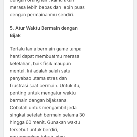
merasa lebih bebas dan lebih puas
dengan permainanmu sendiri.
5. Atur Waktu Bermain dengan
Bijak
Terlalu lama bermain game tanpa
henti dapat membuatmu merasa
kelelahan, baik fisik maupun
mental. Ini adalah salah satu
penyebab utama stres dan
frustrasi saat bermain. Untuk itu,
penting untuk mengatur waktu
bermain dengan bijaksana.
Cobalah untuk mengambil jeda
singkat setelah bermain selama 30
hingga 60 menit. Gunakan waktu
tersebut untuk berdiri,
meregangkan tubuh, atau