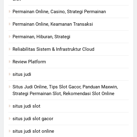
Permainan Online, Casino, Strategi Permainan
Permainan Online, Keamanan Transaksi
Permainan, Hiburan, Strategi
Reliabilitas Sistem & Infrastruktur Cloud
Review Platform
situs judi
Situs Judi Online, Tips Slot Gacor, Panduan Maxwin,
Strategi Permainan Slot, Rekomendasi Slot Online
situs judi slot
situs judi slot gacor
situs judi slot online