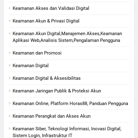
Keamanan Akses dan Validasi Digital
Keamanan Akun & Privasi Digital
Keamanan Akun Digital,Manajemen Akses,Keamanan
Aplikasi Web,Analisis Sistem,Pengalaman Pengguna
Keamanan dan Promosi
Keamanan Digital
Keamanan Digital & Aksesibilitas
Keamanan Jaringan Publik & Proteksi Akun
Keamanan Online, Platform Horas88, Panduan Pengguna
Keamanan Perangkat dan Akses Akun
Keamanan Siber, Teknologi Informasi, Inovasi Digital,
Sistem Login, Infrastruktur IT