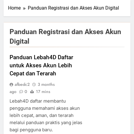
Home
Panduan Registrasi dan Akses Akun Digital
Panduan Registrasi dan Akses Akun
Digital
Panduan Lebah4D Daftar
untuk Akses Akun Lebih
Cepat dan Terarah
afbedc2
3 months
ago
0
17 mins
Lebah4D daftar membantu
pengguna memahami akses akun
lebih cepat, aman, dan terarah
melalui panduan praktis yang jelas
bagi pengguna baru.