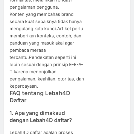
pengalaman pengguna.
Konten yang membahas brand
secara kuat sebaiknya tidak hanya
mengulang kata kunci.Artikel perlu
memberikan konteks, contoh, dan
panduan yang masuk akal agar
pembaca merasa
terbantu.Pendekatan seperti ini
lebih sesuai dengan prinsip E-E-A-
T karena menonjolkan
pengalaman, keahlian, otoritas, dan
kepercayaan.
FAQ tentang Lebah4D
Daftar
1. Apa yang dimaksud
dengan Lebah4D daftar?
Lebah4D daftar adalah proses