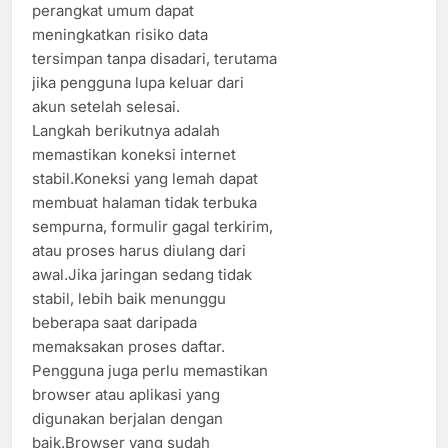
perangkat umum dapat
meningkatkan risiko data
tersimpan tanpa disadari, terutama
jika pengguna lupa keluar dari
akun setelah selesai.
Langkah berikutnya adalah
memastikan koneksi internet
stabil.Koneksi yang lemah dapat
membuat halaman tidak terbuka
sempurna, formulir gagal terkirim,
atau proses harus diulang dari
awal.Jika jaringan sedang tidak
stabil, lebih baik menunggu
beberapa saat daripada
memaksakan proses daftar.
Pengguna juga perlu memastikan
browser atau aplikasi yang
digunakan berjalan dengan
baik.Browser yang sudah