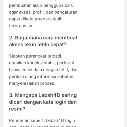
pembuatan akun pengguna baru
agar akses, profil, dan pengaturan
dapat dikelola secara lebih
terorganisir.
2. Bagaimana cara membuat
akses akun lebih cepat?
Siapkan perangkat pribadi,
gunakan koneksi stabil, perbarui
browser, isi data dengan teliti, dan
periksa ulang informasi sebelum
menyelesaikan proses.
3. Mengapa Lebah4D sering
dicari dengan kata login dan
resmi?
Pencarian seperti Lebah4D login