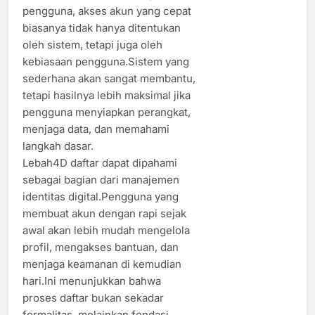
pengguna, akses akun yang cepat
biasanya tidak hanya ditentukan
oleh sistem, tetapi juga oleh
kebiasaan pengguna.Sistem yang
sederhana akan sangat membantu,
tetapi hasilnya lebih maksimal jika
pengguna menyiapkan perangkat,
menjaga data, dan memahami
langkah dasar.
Lebah4D daftar dapat dipahami
sebagai bagian dari manajemen
identitas digital.Pengguna yang
membuat akun dengan rapi sejak
awal akan lebih mudah mengelola
profil, mengakses bantuan, dan
menjaga keamanan di kemudian
hari.Ini menunjukkan bahwa
proses daftar bukan sekadar
formalitas, melainkan fondasi