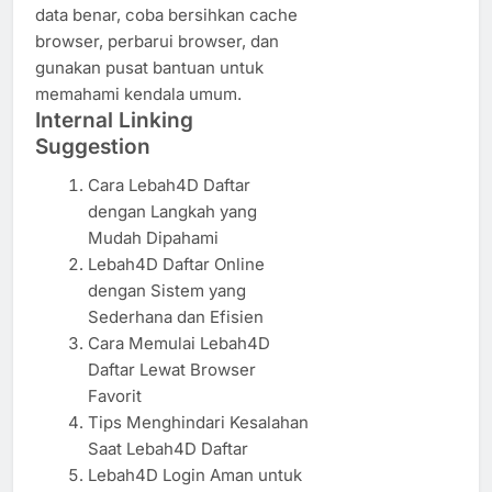
data benar, coba bersihkan cache
browser, perbarui browser, dan
gunakan pusat bantuan untuk
memahami kendala umum.
Internal Linking
Suggestion
Cara Lebah4D Daftar
dengan Langkah yang
Mudah Dipahami
Lebah4D Daftar Online
dengan Sistem yang
Sederhana dan Efisien
Cara Memulai Lebah4D
Daftar Lewat Browser
Favorit
Tips Menghindari Kesalahan
Saat Lebah4D Daftar
Lebah4D Login Aman untuk