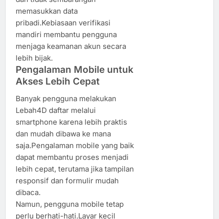
memasukkan data
pribadi.Kebiasaan verifikasi
mandiri membantu pengguna
menjaga keamanan akun secara
lebih bijak.
Pengalaman Mobile untuk
Akses Lebih Cepat
Banyak pengguna melakukan
Lebah4D daftar melalui
smartphone karena lebih praktis
dan mudah dibawa ke mana
saja.Pengalaman mobile yang baik
dapat membantu proses menjadi
lebih cepat, terutama jika tampilan
responsif dan formulir mudah
dibaca.
Namun, pengguna mobile tetap
perlu berhati-hati.Layar kecil