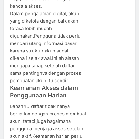
kendala akses.
Dalam pengalaman digital, akun
yang dikelola dengan baik akan
terasa lebih mudah
digunakan.Pengguna tidak perlu
mencari ulang informasi dasar
karena struktur akun sudah
dikenali sejak awal.Inilah alasan
mengapa tahap setelah daftar
sama pentingnya dengan proses
pembuatan akun itu sendiri.
Keamanan Akses dalam
Penggunaan Harian
Lebah4D daftar tidak hanya
berkaitan dengan proses membuat
akun, tetapi juga bagaimana
pengguna menjaga akses setelah
akun aktif.Keamanan harian perlu