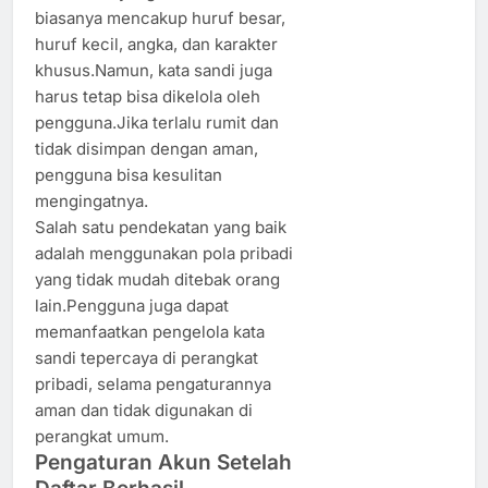
biasanya mencakup huruf besar,
huruf kecil, angka, dan karakter
khusus.Namun, kata sandi juga
harus tetap bisa dikelola oleh
pengguna.Jika terlalu rumit dan
tidak disimpan dengan aman,
pengguna bisa kesulitan
mengingatnya.
Salah satu pendekatan yang baik
adalah menggunakan pola pribadi
yang tidak mudah ditebak orang
lain.Pengguna juga dapat
memanfaatkan pengelola kata
sandi tepercaya di perangkat
pribadi, selama pengaturannya
aman dan tidak digunakan di
perangkat umum.
Pengaturan Akun Setelah