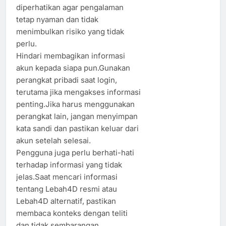
diperhatikan agar pengalaman
tetap nyaman dan tidak
menimbulkan risiko yang tidak
perlu.
Hindari membagikan informasi
akun kepada siapa pun.Gunakan
perangkat pribadi saat login,
terutama jika mengakses informasi
penting.Jika harus menggunakan
perangkat lain, jangan menyimpan
kata sandi dan pastikan keluar dari
akun setelah selesai.
Pengguna juga perlu berhati-hati
terhadap informasi yang tidak
jelas.Saat mencari informasi
tentang Lebah4D resmi atau
Lebah4D alternatif, pastikan
membaca konteks dengan teliti
dan tidak sembarangan