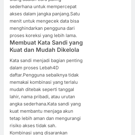
sederhana untuk mempercepat
akses dalam jangka panjang.Satu
menit untuk mengecek data bisa
menghindarkan pengguna dari
proses koreksi yang lebih lama.
Membuat Kata Sandi yang
Kuat dan Mudah Dikelola
Kata sandi menjadi bagian penting
dalam proses Lebah4D
daftar.Pengguna sebaiknya tidak
memakai kombinasi yang terlalu
mudah ditebak seperti tanggal
lahir, nama pribadi, atau urutan
angka sederhana.Kata sandi yang
kuat membantu menjaga akun
tetap lebih aman dan mengurangi
risiko akses tidak sah.
Kombinasi yang disarankan