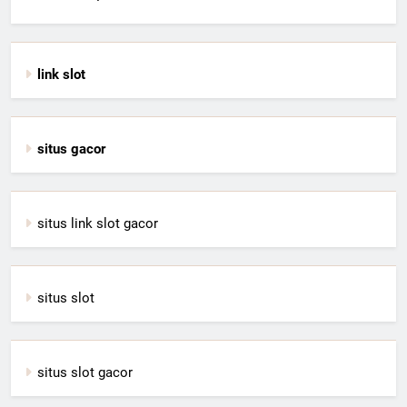
link slot
situs gacor
situs link slot gacor
situs slot
situs slot gacor