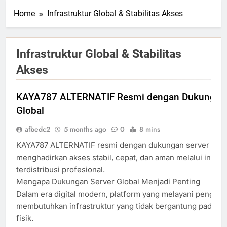
Home
Infrastruktur Global & Stabilitas Akses
Infrastruktur Global & Stabilitas
Akses
KAYA787 ALTERNATIF Resmi dengan Dukungan 
Global
afbedc2
5 months ago
0
8 mins
KAYA787 ALTERNATIF resmi dengan dukungan server glob
menghadirkan akses stabil, cepat, dan aman melalui infras
terdistribusi profesional.
Mengapa Dukungan Server Global Menjadi Penting
Dalam era digital modern, platform yang melayani penggun
membutuhkan infrastruktur yang tidak bergantung pada sat
fisik.