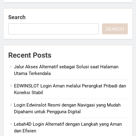
Search
SEARCH
Recent Posts
Jalur Akses Alternatif sebagai Solusi saat Halaman
Utama Terkendala
EDWINSLOT Login Aman melalui Perangkat Pribadi dan
Koneksi Stabil
Login Edwinslot Resmi dengan Navigasi yang Mudah
Dipahami untuk Pengguna Digital
Lebah4D Login Alternatif dengan Langkah yang Aman
dan Efisien