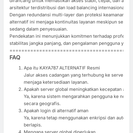
dirancang untuk memastikan akses stabil, cepat, dan aman
arsitektur terdistribusi dan load balancing internasional.
Dengan redundansi multi-layer dan proteksi keamanan berl
alternatif ini menjaga kontinuitas layanan meskipun server
sedang dalam penyesuaian.
Pendekatan ini menunjukkan komitmen terhadap profesiona
stabilitas jangka panjang, dan pengalaman pengguna yang 
=========================================
FAQ
Apa itu KAYA787 ALTERNATIF Resmi
Jalur akses cadangan yang terhubung ke server glo
menjaga ketersediaan layanan.
Apakah server global meningkatkan kecepatan akse
Ya, karena sistem mengarahkan pengguna ke node 
secara geografis.
Apakah login di alternatif aman
Ya, karena tetap menggunakan enkripsi dan autentik
berlapis.
Mengapa server global diperlukan