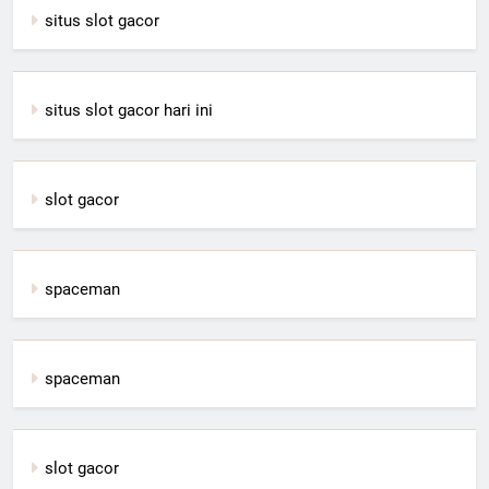
situs slot gacor
situs slot gacor hari ini
slot gacor
spaceman
spaceman
slot gacor