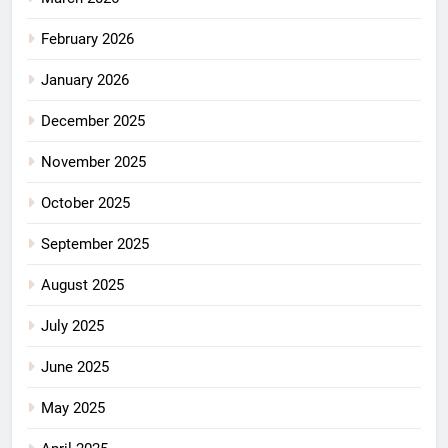
February 2026
January 2026
December 2025
November 2025
October 2025
September 2025
August 2025
July 2025
June 2025
May 2025