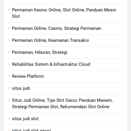
Permainan Kasino Online, Slot Online, Panduan Mesin
Slot
Permainan Online, Casino, Strategi Permainan
Permainan Online, Keamanan Transaksi
Permainan, Hiburan, Strategi
Reliabilitas Sistem & Infrastruktur Cloud
Review Platform
situs judi
Situs Judi Online, Tips Slot Gacor, Panduan Maxwin,
Strategi Permainan Slot, Rekomendasi Slot Online
situs judi slot
situs judi slot gacor