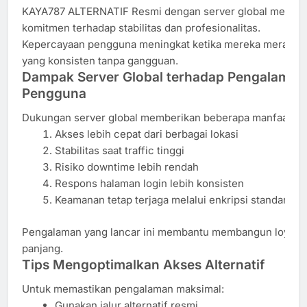
KAYA787 ALTERNATIF Resmi dengan server global mence
komitmen terhadap stabilitas dan profesionalitas.
Kepercayaan pengguna meningkat ketika mereka merasak
yang konsisten tanpa gangguan.
Dampak Server Global terhadap Pengalaman
Pengguna
Dukungan server global memberikan beberapa manfaat nya
Akses lebih cepat dari berbagai lokasi
Stabilitas saat traffic tinggi
Risiko downtime lebih rendah
Respons halaman login lebih konsisten
Keamanan tetap terjaga melalui enkripsi standar
Pengalaman yang lancar ini membantu membangun loyalita
panjang.
Tips Mengoptimalkan Akses Alternatif
Untuk memastikan pengalaman maksimal:
Gunakan jalur alternatif resmi