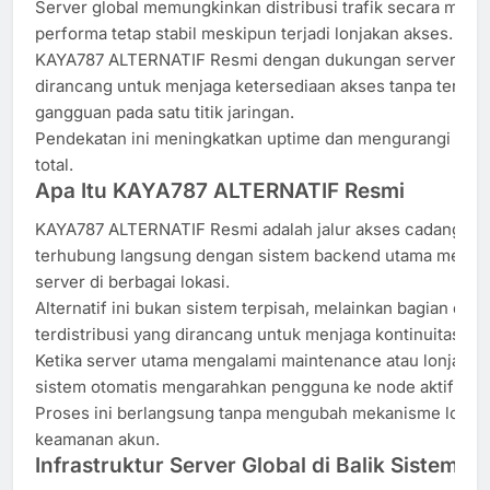
Server global memungkinkan distribusi trafik secara mera
performa tetap stabil meskipun terjadi lonjakan akses.
KAYA787 ALTERNATIF Resmi dengan dukungan server glob
dirancang untuk menjaga ketersediaan akses tanpa terpen
gangguan pada satu titik jaringan.
Pendekatan ini meningkatkan uptime dan mengurangi risi
total.
Apa Itu KAYA787 ALTERNATIF Resmi
KAYA787 ALTERNATIF Resmi adalah jalur akses cadangan 
terhubung langsung dengan sistem backend utama melalu
server di berbagai lokasi.
Alternatif ini bukan sistem terpisah, melainkan bagian dari 
terdistribusi yang dirancang untuk menjaga kontinuitas lay
Ketika server utama mengalami maintenance atau lonjakan t
sistem otomatis mengarahkan pengguna ke node aktif lain
Proses ini berlangsung tanpa mengubah mekanisme login 
keamanan akun.
Infrastruktur Server Global di Balik Sistem