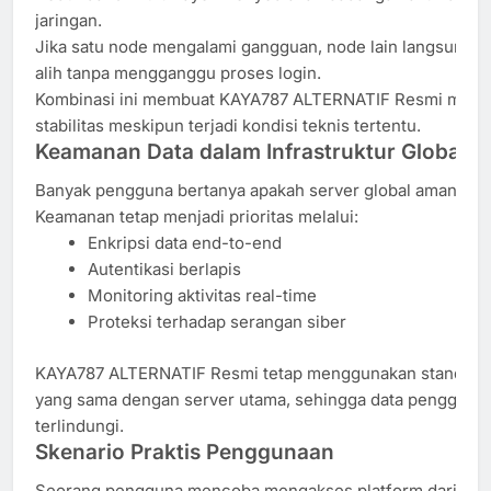
jaringan.
Jika satu node mengalami gangguan, node lain langsung 
alih tanpa mengganggu proses login.
Kombinasi ini membuat KAYA787 ALTERNATIF Resmi mam
stabilitas meskipun terjadi kondisi teknis tertentu.
Keamanan Data dalam Infrastruktur Global
Banyak pengguna bertanya apakah server global aman.
Keamanan tetap menjadi prioritas melalui:
Enkripsi data end-to-end
Autentikasi berlapis
Monitoring aktivitas real-time
Proteksi terhadap serangan siber
KAYA787 ALTERNATIF Resmi tetap menggunakan standar 
yang sama dengan server utama, sehingga data pengguna 
terlindungi.
Skenario Praktis Penggunaan
Seorang pengguna mencoba mengakses platform dari luar