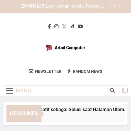
Skip
Login Edwinslot Resmi dengan Navigasi yang
to
Mudah Dipahami untuk Pengguna Digital
content
Lebah4D Login Alternatif dengan Langkah yang
Aman dan Efisien
Jalur Akses Alternatif sebagai Solusi saat
Halaman Utama Terkendala
EDWINSLOT Login Aman melalui Perangkat
Pribadi dan Koneksi Stabil
Login Edwinslot Resmi dengan Navigasi yang
Mudah Dipahami untuk Pengguna Digital
Arbol Computer
Temukan Solusi Komputer Dan Teknologi
Lebah4D Login Alternatif dengan Langkah yang
NEWSLETTER
RANDOM NEWS
Aman dan Efisien
Terbaru Di Arbol Computer. Produk Dan
Layanan Untuk Kebutuhan Digital Anda.
MENU
lur Akses Alternatif sebagai Solusi saat Halaman Utama Terk
HEADLINES
Weeks Ago