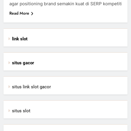
agar positioning brand semakin kuat di SERP kompetitif.
Read More
link slot
situs gacor
situs link slot gacor
situs slot