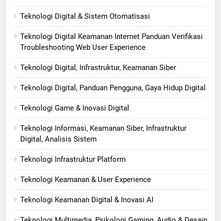
Teknologi Digital & Sistem Otomatisasi
Teknologi Digital Keamanan Internet Panduan Verifikasi
Troubleshooting Web User Experience
Teknologi Digital, Infrastruktur, Keamanan Siber
Teknologi Digital, Panduan Pengguna, Gaya Hidup Digital
Teknologi Game & Inovasi Digital
Teknologi Informasi, Keamanan Siber, Infrastruktur
Digital, Analisis Sistem
Teknologi Infrastruktur Platform
Teknologi Keamanan & User Experience
Teknologi Keamanan Digital & Inovasi AI
Teknologi Multimedia, Psikologi Gaming, Audio & Desain