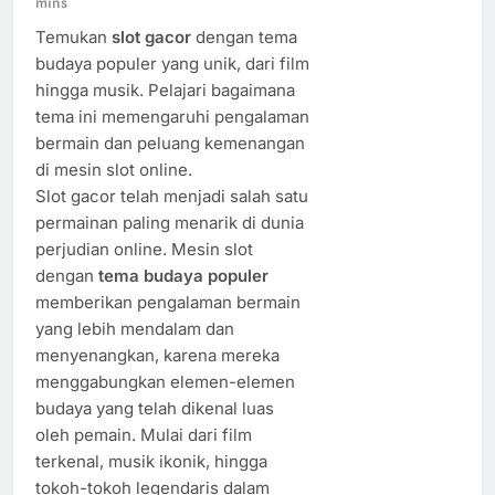
mins
Temukan
slot gacor
dengan tema
budaya populer yang unik, dari film
hingga musik. Pelajari bagaimana
tema ini memengaruhi pengalaman
bermain dan peluang kemenangan
di mesin slot online.
Slot gacor telah menjadi salah satu
permainan paling menarik di dunia
perjudian online. Mesin slot
dengan
tema budaya populer
memberikan pengalaman bermain
yang lebih mendalam dan
menyenangkan, karena mereka
menggabungkan elemen-elemen
budaya yang telah dikenal luas
oleh pemain. Mulai dari film
terkenal, musik ikonik, hingga
tokoh-tokoh legendaris dalam