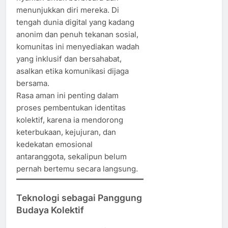
menunjukkan diri mereka. Di
tengah dunia digital yang kadang
anonim dan penuh tekanan sosial,
komunitas ini menyediakan wadah
yang inklusif dan bersahabat,
asalkan etika komunikasi dijaga
bersama.
Rasa aman ini penting dalam
proses pembentukan identitas
kolektif, karena ia mendorong
keterbukaan, kejujuran, dan
kedekatan emosional
antaranggota, sekalipun belum
pernah bertemu secara langsung.
Teknologi sebagai Panggung
Budaya Kolektif