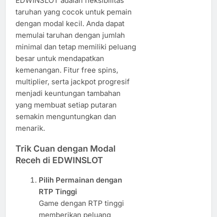
EDWINSLOT adalah fleksibilitas
taruhan yang cocok untuk pemain
dengan modal kecil. Anda dapat
memulai taruhan dengan jumlah
minimal dan tetap memiliki peluang
besar untuk mendapatkan
kemenangan. Fitur free spins,
multiplier, serta jackpot progresif
menjadi keuntungan tambahan
yang membuat setiap putaran
semakin menguntungkan dan
menarik.
Trik Cuan dengan Modal
Receh di EDWINSLOT
Pilih Permainan dengan
RTP Tinggi
Game dengan RTP tinggi
memberikan peluang