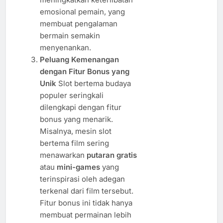
emosional pemain, yang
membuat pengalaman
bermain semakin
menyenankan.
Peluang Kemenangan
dengan Fitur Bonus yang
Unik
Slot bertema budaya
populer seringkali
dilengkapi dengan fitur
bonus yang menarik.
Misalnya, mesin slot
bertema film sering
menawarkan
putaran gratis
atau
mini-games
yang
terinspirasi oleh adegan
terkenal dari film tersebut.
Fitur bonus ini tidak hanya
membuat permainan lebih