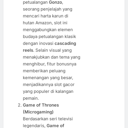
petualangan
Gonzo
,
seorang penjelajah yang
mencari harta karun di
hutan Amazon, slot ini
menggabungkan elemen
budaya petualangan klasik
dengan inovasi
cascading
reels
. Selain visual yang
menakjubkan dan tema yang
menghibur, fitur bonusnya
memberikan peluang
kemenangan yang besar,
menjadikannya slot gacor
yang populer di kalangan
pemain.
Game of Thrones
(Microgaming)
Berdasarkan seri televisi
legendaris,
Game of