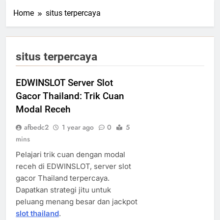
Home
situs terpercaya
situs terpercaya
EDWINSLOT Server Slot
Gacor Thailand: Trik Cuan
Modal Receh
afbedc2
1 year ago
0
5
mins
Pelajari trik cuan dengan modal
receh di EDWINSLOT, server slot
gacor Thailand terpercaya.
Dapatkan strategi jitu untuk
peluang menang besar dan jackpot
slot thailand
.