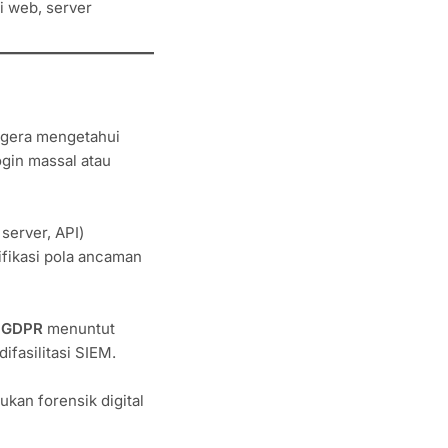
si web, server
gera mengetahui
ogin massal atau
 server, API)
ifikasi pola ancaman
n
GDPR
menuntut
ifasilitasi SIEM.
kan forensik digital