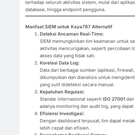
terhadap seluruh aktivitas sistem, mulai dari aplika
database, hingga endpoint pengguna.
Manfaat SIEM untuk Kaya787 Alternatif
Deteksi Ancaman Real-Time:
SIEM memungkinkan tim keamanan untuk se
aktivitas mencurigakan, seperti percobaan l
akses data yang tidak sah.
Korelasi Data Log:
Data dari berbagai sumber (aplikasi, firewall,
dikumpulkan dan dianalisis untuk mengident
yang sulit dideteksi secara manual.
Kepatuhan Regulasi:
Standar internasional seperti
ISO 27001
da
adanya monitoring dan audit log, yang dapat d
Efisiensi Investigasi:
Dengan dashboard terpusat, tim dapat melaku
lebih cepat dan efisien.