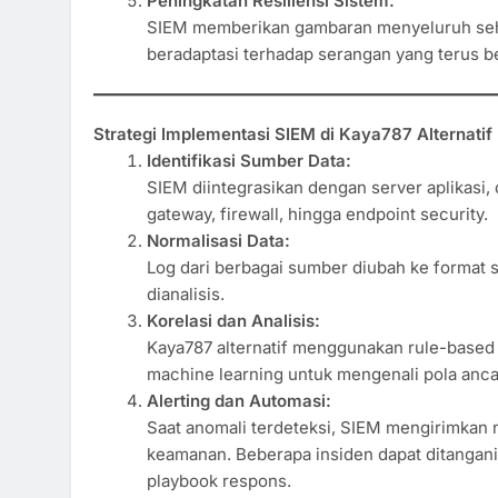
Peningkatan Resiliensi Sistem:
SIEM memberikan gambaran menyeluruh seh
beradaptasi terhadap serangan yang terus 
Strategi Implementasi SIEM di Kaya787 Alternatif
Identifikasi Sumber Data:
SIEM diintegrasikan dengan server aplikasi, 
gateway, firewall, hingga endpoint security.
Normalisasi Data:
Log dari berbagai sumber diubah ke format 
dianalisis.
Korelasi dan Analisis:
Kaya787 alternatif menggunakan rule-based
machine learning untuk mengenali pola anc
Alerting dan Automasi:
Saat anomali terdeteksi, SIEM mengirimkan no
keamanan. Beberapa insiden dapat ditangani
playbook respons.