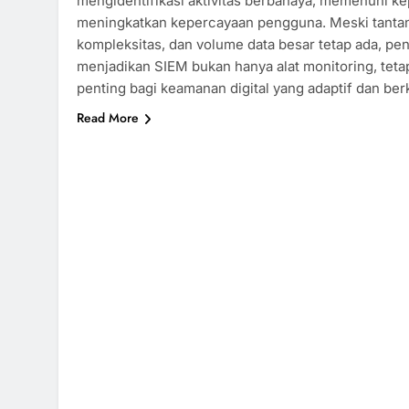
mengidentifikasi aktivitas berbahaya, memenuhi ke
meningkatkan kepercayaan pengguna. Meski tantan
kompleksitas, dan volume data besar tetap ada, pe
menjadikan SIEM bukan hanya alat monitoring, tetap
penting bagi keamanan digital yang adaptif dan ber
Read More