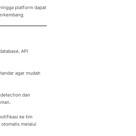
ingga platform dapat
berkembang.
database, API
standar agar mudah
 detection dan
aman.
tifikasi ke tim
 otomatis melalui