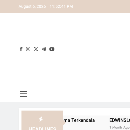
Skip
August 6, 2026
11:52:42 PM
to
content
Arb
Temukan S
si saat Halaman Utama Terkendala
EDWINSLOT Login Aman
1 Month Ago
HEADLINES