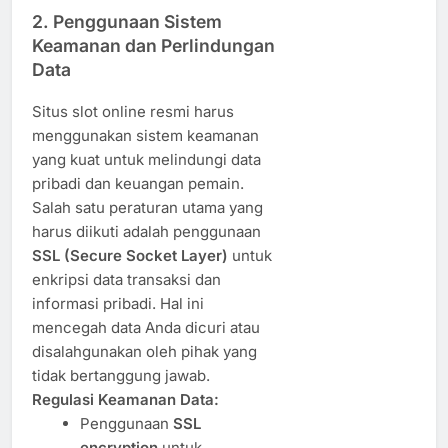
2.
Penggunaan Sistem
Keamanan dan Perlindungan
Data
Situs slot online resmi harus
menggunakan sistem keamanan
yang kuat untuk melindungi data
pribadi dan keuangan pemain.
Salah satu peraturan utama yang
harus diikuti adalah penggunaan
SSL (Secure Socket Layer)
untuk
enkripsi data transaksi dan
informasi pribadi. Hal ini
mencegah data Anda dicuri atau
disalahgunakan oleh pihak yang
tidak bertanggung jawab.
Regulasi Keamanan Data:
Penggunaan
SSL
encryption
untuk