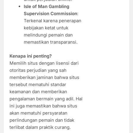
Isle of Man Gambling
Supervision Commission
:
Terkenal karena penerapan
kebijakan ketat untuk
melindungi pemain dan
memastikan transparansi.
Kenapa ini penting?
Memilih situs dengan lisensi dari
otoritas perjudian yang sah
memberikan jaminan bahwa situs
tersebut mematuhi standar
keamanan dan memberikan
pengalaman bermain yang adil. Hal
ini juga memastikan bahwa situs
akan mematuhi persyaratan
perlindungan pemain dan tidak
terlibat dalam praktik curang.