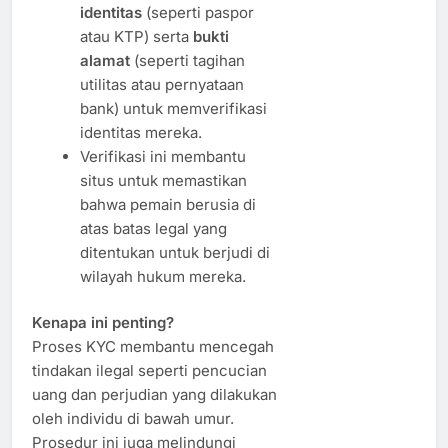
identitas
(seperti paspor
atau KTP) serta
bukti
alamat
(seperti tagihan
utilitas atau pernyataan
bank) untuk memverifikasi
identitas mereka.
Verifikasi ini membantu
situs untuk memastikan
bahwa pemain berusia di
atas batas legal yang
ditentukan untuk berjudi di
wilayah hukum mereka.
Kenapa ini penting?
Proses KYC membantu mencegah
tindakan ilegal seperti pencucian
uang dan perjudian yang dilakukan
oleh individu di bawah umur.
Prosedur ini juga melindungi