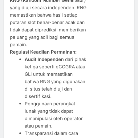
RNG (Random Number Generator)
yang diuji secara independen. RNG
memastikan bahwa hasil setiap
putaran slot benar-benar acak dan
tidak dapat diprediksi, memberikan
peluang yang adil bagi semua
pemain.
Regulasi Keadilan Permainan:
Audit Independen
dari pihak
ketiga seperti eCOGRA atau
GLI untuk memastikan
bahwa RNG yang digunakan
di situs telah diuji dan
disertifikasi.
Penggunaan perangkat
lunak yang tidak dapat
dimanipulasi oleh operator
atau pemain.
Transparansi dalam cara