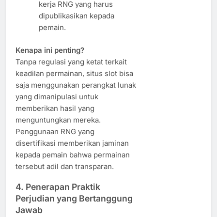
kerja RNG yang harus
dipublikasikan kepada
pemain.
Kenapa ini penting?
Tanpa regulasi yang ketat terkait
keadilan permainan, situs slot bisa
saja menggunakan perangkat lunak
yang dimanipulasi untuk
memberikan hasil yang
menguntungkan mereka.
Penggunaan RNG yang
disertifikasi memberikan jaminan
kepada pemain bahwa permainan
tersebut adil dan transparan.
4.
Penerapan Praktik
Perjudian yang Bertanggung
Jawab