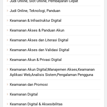
Judi Online, Slot Online, Pembayaran Cepat
Judi Online, Teknologi, Panduan
Keamanan & Infrastruktur Digital
Keamanan Akses & Panduan Akun
Keamanan Akses dan Literasi Digital
Keamanan Akses dan Validasi Digital
Keamanan Akun & Privasi Digital
Keamanan Akun Digital,Manajemen Akses,Keamanan
Aplikasi Web,Analisis Sistem,Pengalaman Pengguna
Keamanan dan Promosi
Keamanan Digital
Keamanan Digital & Aksesibilitas