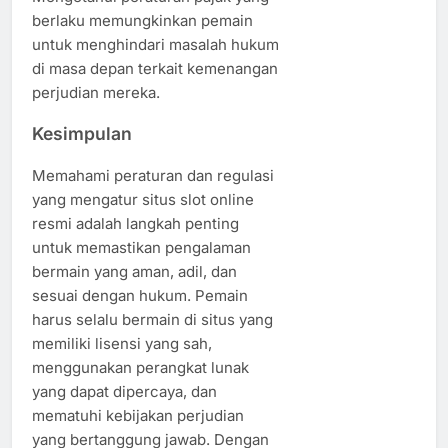
berlaku memungkinkan pemain
untuk menghindari masalah hukum
di masa depan terkait kemenangan
perjudian mereka.
Kesimpulan
Memahami peraturan dan regulasi
yang mengatur situs slot online
resmi adalah langkah penting
untuk memastikan pengalaman
bermain yang aman, adil, dan
sesuai dengan hukum. Pemain
harus selalu bermain di situs yang
memiliki lisensi yang sah,
menggunakan perangkat lunak
yang dapat dipercaya, dan
mematuhi kebijakan perjudian
yang bertanggung jawab. Dengan