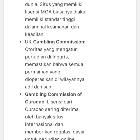
dunia. Situs yang memiliki
lisensi MGA biasanya diakui
memiliki standar tinggi
dalam hal keamanan dan
keadilan.
UK Gambling Commission
:
Otoritas yang mengatur
perjudian di Inggris,
memastikan bahwa semua
permainan yang
dioperasikan di wilayahnya
adil dan sah.
Gambling Commission of
Curacao
: Lisensi dari
Curacao sering diterima
oleh banyak situs
internasional dan
memberikan regulasi dasar
untuk perjudian online.