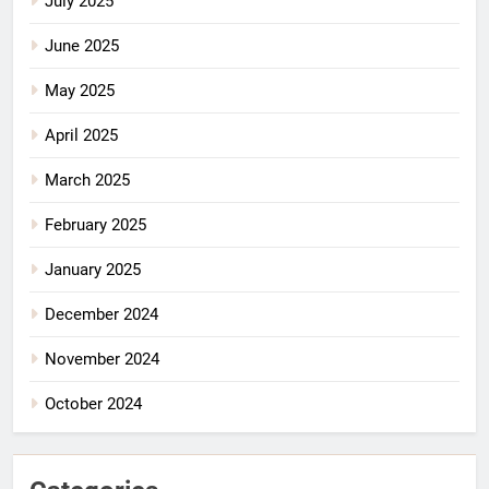
July 2025
June 2025
May 2025
April 2025
March 2025
February 2025
January 2025
December 2024
November 2024
October 2024