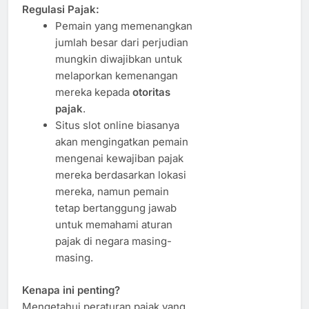
Regulasi Pajak:
Pemain yang memenangkan
jumlah besar dari perjudian
mungkin diwajibkan untuk
melaporkan kemenangan
mereka kepada
otoritas
pajak
.
Situs slot online biasanya
akan mengingatkan pemain
mengenai kewajiban pajak
mereka berdasarkan lokasi
mereka, namun pemain
tetap bertanggung jawab
untuk memahami aturan
pajak di negara masing-
masing.
Kenapa ini penting?
Mengetahui peraturan pajak yang