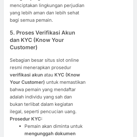
menciptakan lingkungan perjudian
yang lebih aman dan lebih sehat
bagi semua pemain.
5.
Proses Verifikasi Akun
dan KYC (Know Your
Customer)
Sebagian besar situs slot online
resmi menerapkan prosedur
verifikasi akun
atau
KYC (Know
Your Customer)
untuk memastikan
bahwa pemain yang mendaftar
adalah individu yang sah dan
bukan terlibat dalam kegiatan
ilegal, seperti pencucian uang.
Prosedur KYC:
Pemain akan diminta untuk
mengunggah dokumen