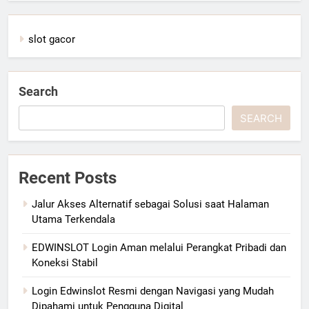
slot gacor
Search
SEARCH
Recent Posts
Jalur Akses Alternatif sebagai Solusi saat Halaman
Utama Terkendala
EDWINSLOT Login Aman melalui Perangkat Pribadi dan
Koneksi Stabil
Login Edwinslot Resmi dengan Navigasi yang Mudah
Dipahami untuk Pengguna Digital