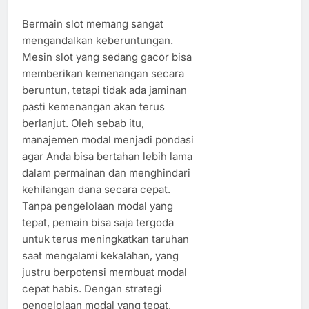
Bermain slot memang sangat
mengandalkan keberuntungan.
Mesin slot yang sedang gacor bisa
memberikan kemenangan secara
beruntun, tetapi tidak ada jaminan
pasti kemenangan akan terus
berlanjut. Oleh sebab itu,
manajemen modal menjadi pondasi
agar Anda bisa bertahan lebih lama
dalam permainan dan menghindari
kehilangan dana secara cepat.
Tanpa pengelolaan modal yang
tepat, pemain bisa saja tergoda
untuk terus meningkatkan taruhan
saat mengalami kekalahan, yang
justru berpotensi membuat modal
cepat habis. Dengan strategi
pengelolaan modal yang tepat,