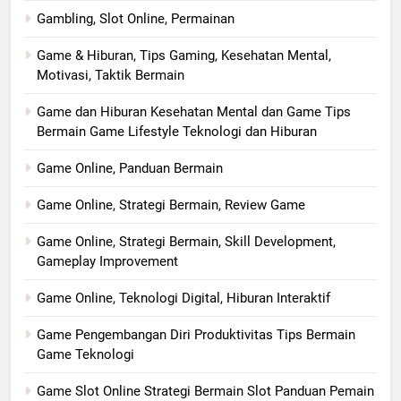
Gambling, Slot Online, Permainan
Game & Hiburan, Tips Gaming, Kesehatan Mental,
Motivasi, Taktik Bermain
Game dan Hiburan Kesehatan Mental dan Game Tips
Bermain Game Lifestyle Teknologi dan Hiburan
Game Online, Panduan Bermain
Game Online, Strategi Bermain, Review Game
Game Online, Strategi Bermain, Skill Development,
Gameplay Improvement
Game Online, Teknologi Digital, Hiburan Interaktif
Game Pengembangan Diri Produktivitas Tips Bermain
Game Teknologi
Game Slot Online Strategi Bermain Slot Panduan Pemain