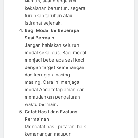
Namun, saat mengalami
kekalahan beruntun, segera
turunkan taruhan atau
istirahat sejenak.
Bagi Modal ke Beberapa
Sesi Bermain
Jangan habiskan seluruh
modal sekaligus. Bagi modal
menjadi beberapa sesi kecil
dengan target kemenangan
dan kerugian masing-
masing. Cara ini menjaga
modal Anda tetap aman dan
memudahkan pengaturan
waktu bermain.
Catat Hasil dan Evaluasi
Permainan
Mencatat hasil putaran, baik
kemenangan maupun