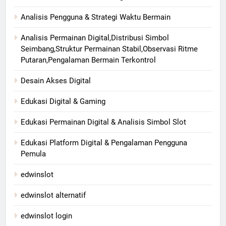
Analisis Pengguna & Strategi Waktu Bermain
Analisis Permainan Digital,Distribusi Simbol
Seimbang,Struktur Permainan Stabil,Observasi Ritme
Putaran,Pengalaman Bermain Terkontrol
Desain Akses Digital
Edukasi Digital & Gaming
Edukasi Permainan Digital & Analisis Simbol Slot
Edukasi Platform Digital & Pengalaman Pengguna
Pemula
edwinslot
edwinslot alternatif
edwinslot login