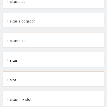
situs slot
situs slot gacor
situs slot
situs
slot
situs link slot