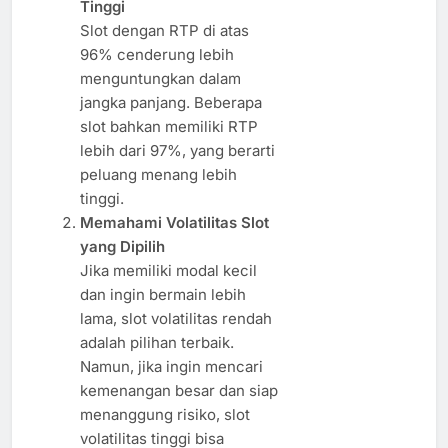
Tinggi
Slot dengan RTP di atas
96% cenderung lebih
menguntungkan dalam
jangka panjang. Beberapa
slot bahkan memiliki RTP
lebih dari 97%, yang berarti
peluang menang lebih
tinggi.
Memahami Volatilitas Slot
yang Dipilih
Jika memiliki modal kecil
dan ingin bermain lebih
lama, slot volatilitas rendah
adalah pilihan terbaik.
Namun, jika ingin mencari
kemenangan besar dan siap
menanggung risiko, slot
volatilitas tinggi bisa