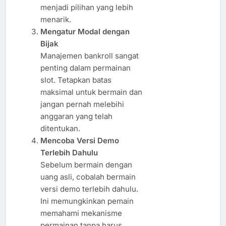
menjadi pilihan yang lebih
menarik.
Mengatur Modal dengan
Bijak
Manajemen bankroll sangat
penting dalam permainan
slot. Tetapkan batas
maksimal untuk bermain dan
jangan pernah melebihi
anggaran yang telah
ditentukan.
Mencoba Versi Demo
Terlebih Dahulu
Sebelum bermain dengan
uang asli, cobalah bermain
versi demo terlebih dahulu.
Ini memungkinkan pemain
memahami mekanisme
permainan tanpa harus