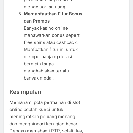
mengeluarkan uang.
Memanfaatkan Fitur Bonus
dan Promosi
Banyak kasino online
menawarkan bonus seperti
free spins atau cashback.
Manfaatkan fitur ini untuk
memperpanjang durasi
bermain tanpa
menghabiskan terlalu
banyak modal.
Kesimpulan
Memahami pola permainan di slot
online adalah kunci untuk
meningkatkan peluang menang
dan menghindari kerugian besar.
Dengan memahami RTP, volatilitas,