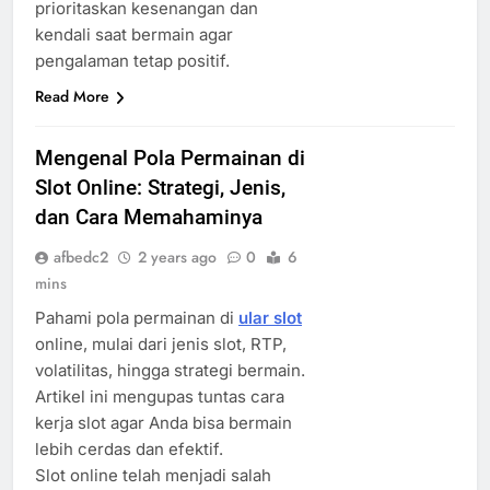
prioritaskan kesenangan dan
kendali saat bermain agar
pengalaman tetap positif.
Read More
Mengenal Pola Permainan di
Slot Online: Strategi, Jenis,
dan Cara Memahaminya
afbedc2
2 years ago
0
6
mins
Pahami pola permainan di
ular slot
online, mulai dari jenis slot, RTP,
volatilitas, hingga strategi bermain.
Artikel ini mengupas tuntas cara
kerja slot agar Anda bisa bermain
lebih cerdas dan efektif.
Slot online telah menjadi salah