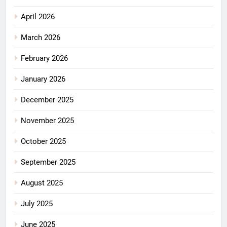
April 2026
March 2026
February 2026
January 2026
December 2025
November 2025
October 2025
September 2025
August 2025
July 2025
June 2025