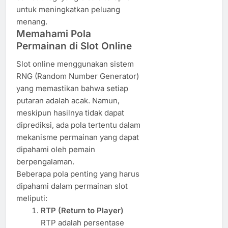
untuk meningkatkan peluang
menang.
Memahami Pola
Permainan di Slot Online
Slot online menggunakan sistem
RNG (Random Number Generator)
yang memastikan bahwa setiap
putaran adalah acak. Namun,
meskipun hasilnya tidak dapat
diprediksi, ada pola tertentu dalam
mekanisme permainan yang dapat
dipahami oleh pemain
berpengalaman.
Beberapa pola penting yang harus
dipahami dalam permainan slot
meliputi:
RTP (Return to Player)
RTP adalah persentase