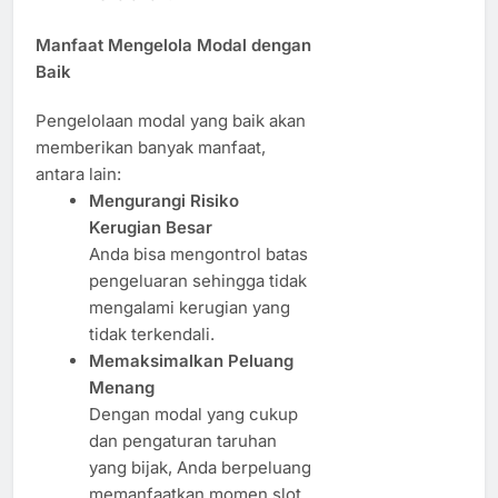
Manfaat Mengelola Modal dengan
Baik
Pengelolaan modal yang baik akan
memberikan banyak manfaat,
antara lain:
Mengurangi Risiko
Kerugian Besar
Anda bisa mengontrol batas
pengeluaran sehingga tidak
mengalami kerugian yang
tidak terkendali.
Memaksimalkan Peluang
Menang
Dengan modal yang cukup
dan pengaturan taruhan
yang bijak, Anda berpeluang
memanfaatkan momen slot