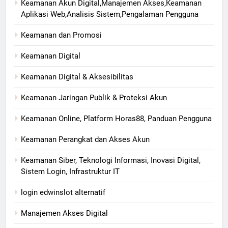
Keamanan Akun Digital,Manajemen Akses,Keamanan
Aplikasi Web,Analisis Sistem,Pengalaman Pengguna
Keamanan dan Promosi
Keamanan Digital
Keamanan Digital & Aksesibilitas
Keamanan Jaringan Publik & Proteksi Akun
Keamanan Online, Platform Horas88, Panduan Pengguna
Keamanan Perangkat dan Akses Akun
Keamanan Siber, Teknologi Informasi, Inovasi Digital,
Sistem Login, Infrastruktur IT
login edwinslot alternatif
Manajemen Akses Digital