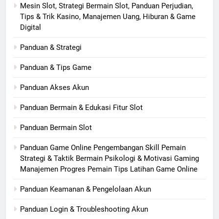
Mesin Slot, Strategi Bermain Slot, Panduan Perjudian,
Tips & Trik Kasino, Manajemen Uang, Hiburan & Game
Digital
Panduan & Strategi
Panduan & Tips Game
Panduan Akses Akun
Panduan Bermain & Edukasi Fitur Slot
Panduan Bermain Slot
Panduan Game Online Pengembangan Skill Pemain
Strategi & Taktik Bermain Psikologi & Motivasi Gaming
Manajemen Progres Pemain Tips Latihan Game Online
Panduan Keamanan & Pengelolaan Akun
Panduan Login & Troubleshooting Akun