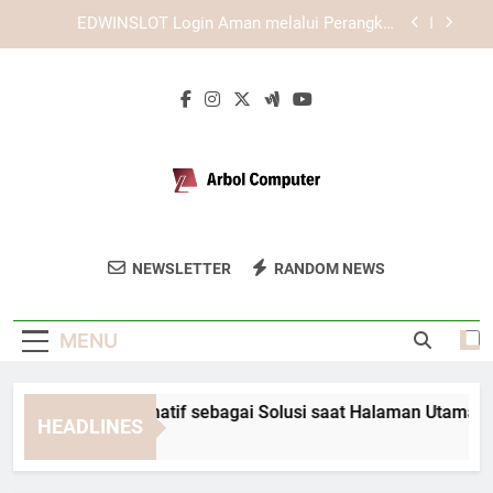
Skip
Login Edwinslot Resmi dengan Navigasi yang
to
Mudah Dipahami untuk Pengguna Digital
content
Lebah4D Login Alternatif dengan Langkah yang
Aman dan Efisien
Jalur Akses Alternatif sebagai Solusi saat
Halaman Utama Terkendala
EDWINSLOT Login Aman melalui Perangkat
Pribadi dan Koneksi Stabil
Login Edwinslot Resmi dengan Navigasi yang
Mudah Dipahami untuk Pengguna Digital
Arbol Computer
Temukan Solusi Komputer Dan Teknologi
Lebah4D Login Alternatif dengan Langkah yang
NEWSLETTER
RANDOM NEWS
Aman dan Efisien
Terbaru Di Arbol Computer. Produk Dan
Layanan Untuk Kebutuhan Digital Anda.
MENU
lur Akses Alternatif sebagai Solusi saat Halaman Utama Terk
HEADLINES
Weeks Ago