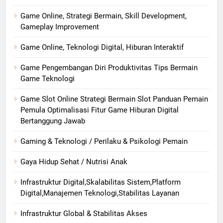
Game Online, Strategi Bermain, Skill Development,
Gameplay Improvement
Game Online, Teknologi Digital, Hiburan Interaktif
Game Pengembangan Diri Produktivitas Tips Bermain
Game Teknologi
Game Slot Online Strategi Bermain Slot Panduan Pemain
Pemula Optimalisasi Fitur Game Hiburan Digital
Bertanggung Jawab
Gaming & Teknologi / Perilaku & Psikologi Pemain
Gaya Hidup Sehat / Nutrisi Anak
Infrastruktur Digital,Skalabilitas Sistem,Platform
Digital,Manajemen Teknologi,Stabilitas Layanan
Infrastruktur Global & Stabilitas Akses