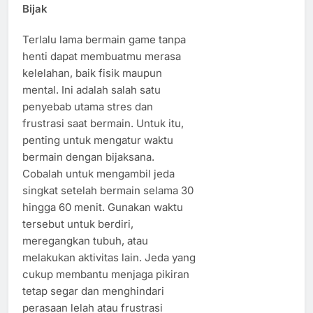
Bijak
Terlalu lama bermain game tanpa
henti dapat membuatmu merasa
kelelahan, baik fisik maupun
mental. Ini adalah salah satu
penyebab utama stres dan
frustrasi saat bermain. Untuk itu,
penting untuk mengatur waktu
bermain dengan bijaksana.
Cobalah untuk mengambil jeda
singkat setelah bermain selama 30
hingga 60 menit. Gunakan waktu
tersebut untuk berdiri,
meregangkan tubuh, atau
melakukan aktivitas lain. Jeda yang
cukup membantu menjaga pikiran
tetap segar dan menghindari
perasaan lelah atau frustrasi