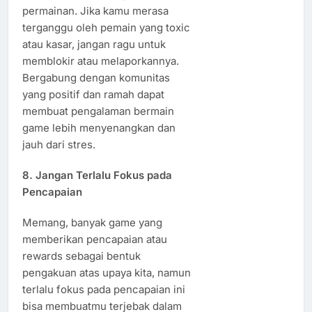
permainan. Jika kamu merasa
terganggu oleh pemain yang toxic
atau kasar, jangan ragu untuk
memblokir atau melaporkannya.
Bergabung dengan komunitas
yang positif dan ramah dapat
membuat pengalaman bermain
game lebih menyenangkan dan
jauh dari stres.
8. Jangan Terlalu Fokus pada
Pencapaian
Memang, banyak game yang
memberikan pencapaian atau
rewards sebagai bentuk
pengakuan atas upaya kita, namun
terlalu fokus pada pencapaian ini
bisa membuatmu terjebak dalam