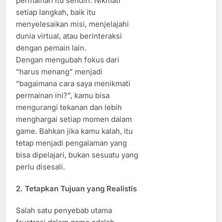
permainan itu sendiri. Nikmati
setiap langkah, baik itu
menyelesaikan misi, menjelajahi
dunia virtual, atau berinteraksi
dengan pemain lain.
Dengan mengubah fokus dari
“harus menang” menjadi
“bagaimana cara saya menikmati
permainan ini?”, kamu bisa
mengurangi tekanan dan lebih
menghargai setiap momen dalam
game. Bahkan jika kamu kalah, itu
tetap menjadi pengalaman yang
bisa dipelajari, bukan sesuatu yang
perlu disesali.
2. Tetapkan Tujuan yang Realistis
Salah satu penyebab utama