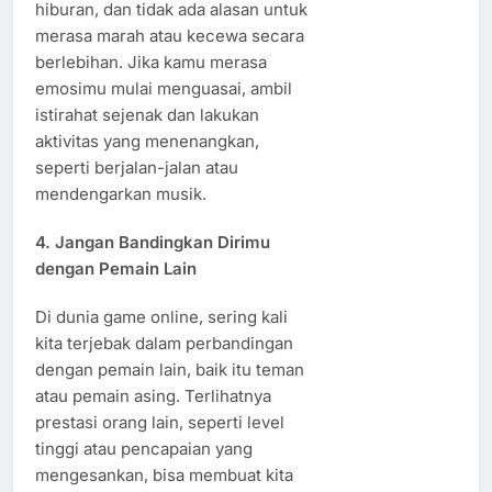
hiburan, dan tidak ada alasan untuk
merasa marah atau kecewa secara
berlebihan. Jika kamu merasa
emosimu mulai menguasai, ambil
istirahat sejenak dan lakukan
aktivitas yang menenangkan,
seperti berjalan-jalan atau
mendengarkan musik.
4. Jangan Bandingkan Dirimu
dengan Pemain Lain
Di dunia game online, sering kali
kita terjebak dalam perbandingan
dengan pemain lain, baik itu teman
atau pemain asing. Terlihatnya
prestasi orang lain, seperti level
tinggi atau pencapaian yang
mengesankan, bisa membuat kita