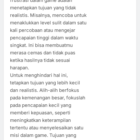
frustrasi dalam game adalah
menetapkan tujuan yang tidak
realistis. Misalnya, mencoba untuk
menaklukkan level sulit dalam satu
kali percobaan atau mengejar
pencapaian tinggi dalam waktu
singkat. Ini bisa membuatmu
merasa cemas dan tidak puas
ketika hasilnya tidak sesuai
harapan.
Untuk menghindari hal ini,
tetapkan tujuan yang lebih kecil
dan realistis. Alih-alih berfokus
pada kemenangan besar, fokuslah
pada pencapaian kecil yang
memberi kepuasan, seperti
meningkatkan keterampilan
tertentu atau menyelesaikan satu
misi dalam game. Tujuan yang