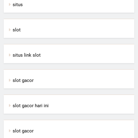
situs
slot
situs link slot
slot gacor
slot gacor hari ini
slot gacor