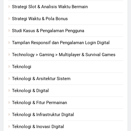
Strategi Slot & Analisis Waktu Bermain
Strategi Waktu & Pola Bonus
Studi Kasus & Pengalaman Pengguna
Tampilan Responsif dan Pengalaman Login Digital
Technology > Gaming > Multiplayer & Survival Games
Teknologi
Teknologi & Arsitektur Sistem
Teknologi & Digital
Teknologi & Fitur Permainan
Teknologi & Infrastruktur Digital
Teknologi & Inovasi Digital