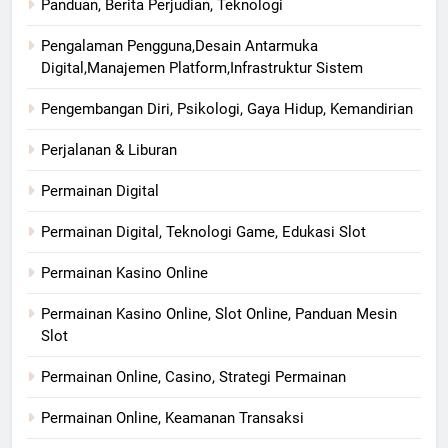
Panduan, Berita Perjudian, Teknologi
Pengalaman Pengguna,Desain Antarmuka
Digital,Manajemen Platform,Infrastruktur Sistem
Pengembangan Diri, Psikologi, Gaya Hidup, Kemandirian
Perjalanan & Liburan
Permainan Digital
Permainan Digital, Teknologi Game, Edukasi Slot
Permainan Kasino Online
Permainan Kasino Online, Slot Online, Panduan Mesin
Slot
Permainan Online, Casino, Strategi Permainan
Permainan Online, Keamanan Transaksi