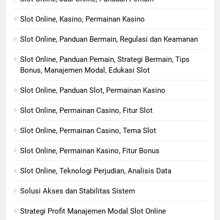
Slot Online, Kasino, Permainan Kasino
Slot Online, Panduan Bermain, Regulasi dan Keamanan
Slot Online, Panduan Pemain, Strategi Bermain, Tips
Bonus, Manajemen Modal, Edukasi Slot
Slot Online, Panduan Slot, Permainan Kasino
Slot Online, Permainan Casino, Fitur Slot
Slot Online, Permainan Casino, Tema Slot
Slot Online, Permainan Kasino, Fitur Bonus
Slot Online, Teknologi Perjudian, Analisis Data
Solusi Akses dan Stabilitas Sistem
Strategi Profit Manajemen Modal Slot Online