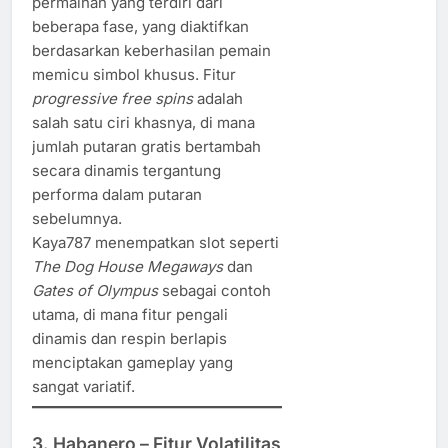
permainan yang terdiri dari
beberapa fase, yang diaktifkan
berdasarkan keberhasilan pemain
memicu simbol khusus. Fitur
progressive free spins
adalah
salah satu ciri khasnya, di mana
jumlah putaran gratis bertambah
secara dinamis tergantung
performa dalam putaran
sebelumnya.
Kaya787 menempatkan slot seperti
The Dog House Megaways
dan
Gates of Olympus
sebagai contoh
utama, di mana fitur pengali
dinamis dan respin berlapis
menciptakan gameplay yang
sangat variatif.
3.
Habanero – Fitur Volatilitas