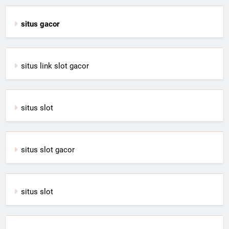
situs gacor
situs link slot gacor
situs slot
situs slot gacor
situs slot