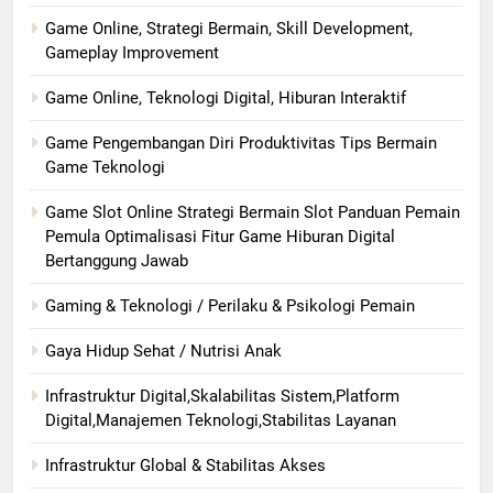
Game Online, Strategi Bermain, Skill Development,
Gameplay Improvement
Game Online, Teknologi Digital, Hiburan Interaktif
Game Pengembangan Diri Produktivitas Tips Bermain
Game Teknologi
Game Slot Online Strategi Bermain Slot Panduan Pemain
Pemula Optimalisasi Fitur Game Hiburan Digital
Bertanggung Jawab
Gaming & Teknologi / Perilaku & Psikologi Pemain
Gaya Hidup Sehat / Nutrisi Anak
Infrastruktur Digital,Skalabilitas Sistem,Platform
Digital,Manajemen Teknologi,Stabilitas Layanan
Infrastruktur Global & Stabilitas Akses