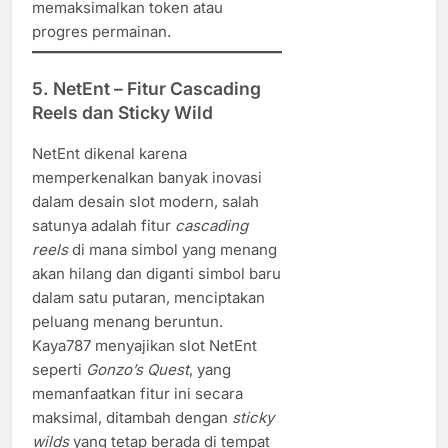
memaksimalkan token atau
progres permainan.
5.
NetEnt – Fitur Cascading
Reels dan Sticky Wild
NetEnt dikenal karena
memperkenalkan banyak inovasi
dalam desain slot modern, salah
satunya adalah fitur
cascading
reels
di mana simbol yang menang
akan hilang dan diganti simbol baru
dalam satu putaran, menciptakan
peluang menang beruntun.
Kaya787 menyajikan slot NetEnt
seperti
Gonzo’s Quest
, yang
memanfaatkan fitur ini secara
maksimal, ditambah dengan
sticky
wilds
yang tetap berada di tempat