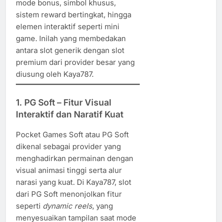
mode bonus, simbol khusus,
sistem reward bertingkat, hingga
elemen interaktif seperti mini
game. Inilah yang membedakan
antara slot generik dengan slot
premium dari provider besar yang
diusung oleh Kaya787.
1.
PG Soft – Fitur Visual
Interaktif dan Naratif Kuat
Pocket Games Soft atau PG Soft
dikenal sebagai provider yang
menghadirkan permainan dengan
visual animasi tinggi serta alur
narasi yang kuat. Di Kaya787, slot
dari PG Soft menonjolkan fitur
seperti
dynamic reels
, yang
menyesuaikan tampilan saat mode