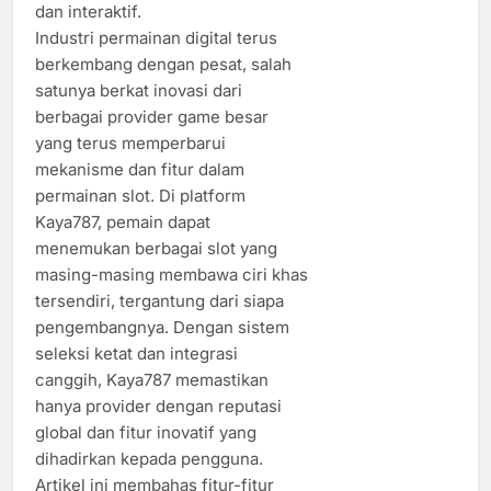
dan interaktif.
Industri permainan digital terus
berkembang dengan pesat, salah
satunya berkat inovasi dari
berbagai provider game besar
yang terus memperbarui
mekanisme dan fitur dalam
permainan slot. Di platform
Kaya787, pemain dapat
menemukan berbagai slot yang
masing-masing membawa ciri khas
tersendiri, tergantung dari siapa
pengembangnya. Dengan sistem
seleksi ketat dan integrasi
canggih, Kaya787 memastikan
hanya provider dengan reputasi
global dan fitur inovatif yang
dihadirkan kepada pengguna.
Artikel ini membahas fitur-fitur