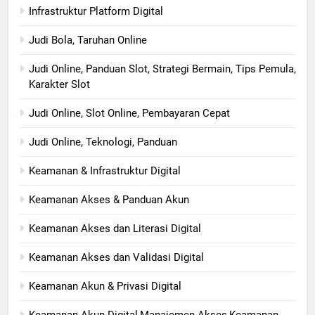
Infrastruktur Platform Digital
Judi Bola, Taruhan Online
Judi Online, Panduan Slot, Strategi Bermain, Tips Pemula,
Karakter Slot
Judi Online, Slot Online, Pembayaran Cepat
Judi Online, Teknologi, Panduan
Keamanan & Infrastruktur Digital
Keamanan Akses & Panduan Akun
Keamanan Akses dan Literasi Digital
Keamanan Akses dan Validasi Digital
Keamanan Akun & Privasi Digital