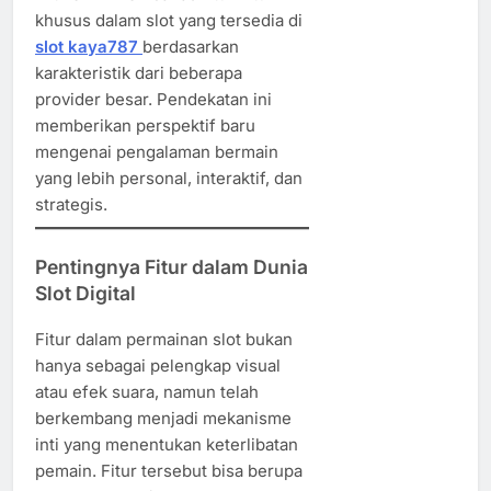
khusus dalam slot yang tersedia di
slot kaya787
berdasarkan
karakteristik dari beberapa
provider besar. Pendekatan ini
memberikan perspektif baru
mengenai pengalaman bermain
yang lebih personal, interaktif, dan
strategis.
Pentingnya Fitur dalam Dunia
Slot Digital
Fitur dalam permainan slot bukan
hanya sebagai pelengkap visual
atau efek suara, namun telah
berkembang menjadi mekanisme
inti yang menentukan keterlibatan
pemain. Fitur tersebut bisa berupa