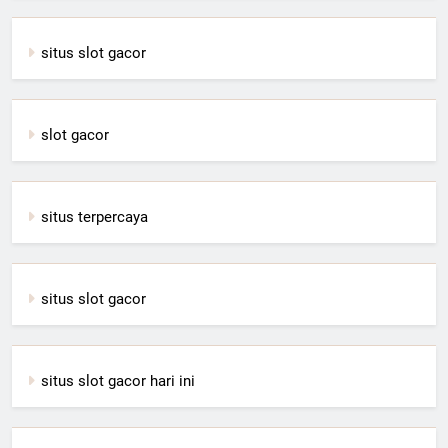
situs slot gacor
slot gacor
situs terpercaya
situs slot gacor
situs slot gacor hari ini