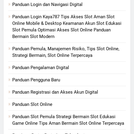
Panduan Login dan Navigasi Digital
Panduan Login Kaya787 Tips Akses Slot Aman Slot
Online Mobile & Desktop Keamanan Akun Slot Edukasi
Slot Pemula Optimasi Akses Slot Online Panduan
Bermain Slot Modern
Panduan Pemula, Manajemen Risiko, Tips Slot Online,
Strategi Bermain, Slot Online Terpercaya
Panduan Pengalaman Digital
Panduan Pengguna Baru
Panduan Registrasi dan Akses Akun Digital
Panduan Slot Online
Panduan Slot Pemula Strategi Bermain Slot Edukasi
Game Online Tips Aman Bermain Slot Online Terpercaya