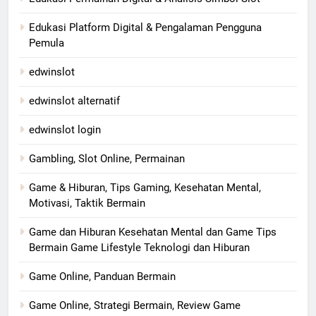
Edukasi Platform Digital & Pengalaman Pengguna
Pemula
edwinslot
edwinslot alternatif
edwinslot login
Gambling, Slot Online, Permainan
Game & Hiburan, Tips Gaming, Kesehatan Mental,
Motivasi, Taktik Bermain
Game dan Hiburan Kesehatan Mental dan Game Tips
Bermain Game Lifestyle Teknologi dan Hiburan
Game Online, Panduan Bermain
Game Online, Strategi Bermain, Review Game