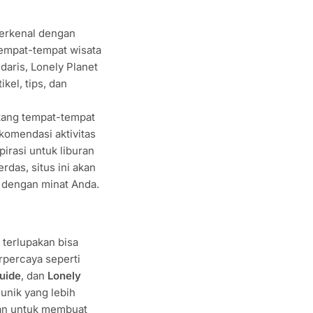
terkenal dengan
empat-tempat wisata
daris, Lonely Planet
kel, tips, dan
ntang tempat-tempat
komendasi aktivitas
pirasi untuk liburan
das, situs ini akan
 dengan minat Anda.
terlupakan bisa
rpercaya seperti
uide
, dan
Lonely
 unik yang lebih
ihan untuk membuat