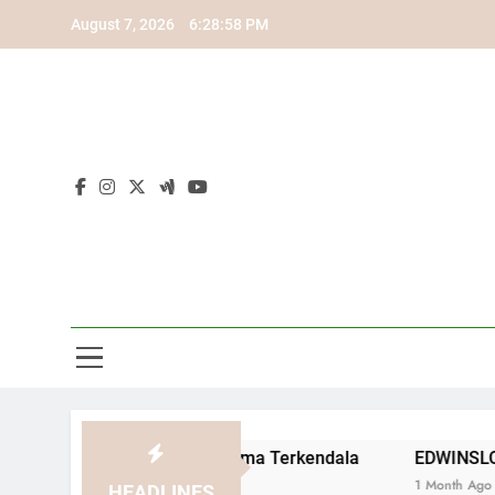
Skip
August 7, 2026
6:28:59 PM
to
content
Arb
Temukan S
olusi saat Halaman Utama Terkendala
EDWINSLOT Login Am
1 Month Ago
HEADLINES