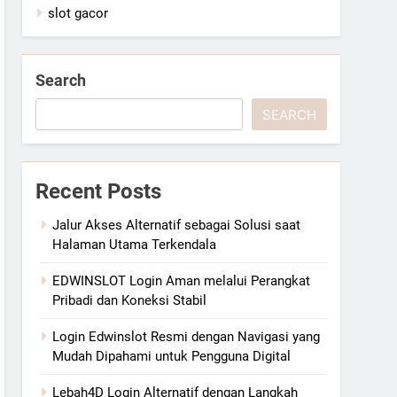
slot gacor
Search
SEARCH
Recent Posts
Jalur Akses Alternatif sebagai Solusi saat
Halaman Utama Terkendala
EDWINSLOT Login Aman melalui Perangkat
Pribadi dan Koneksi Stabil
Login Edwinslot Resmi dengan Navigasi yang
Mudah Dipahami untuk Pengguna Digital
Lebah4D Login Alternatif dengan Langkah