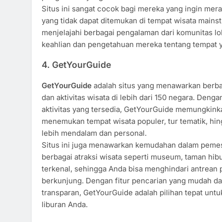
Situs ini sangat cocok bagi mereka yang ingin mer
yang tidak dapat ditemukan di tempat wisata mains
menjelajahi berbagai pengalaman dari komunitas lo
keahlian dan pengetahuan mereka tentang tempat y
4.
GetYourGuide
GetYourGuide
adalah situs yang menawarkan berbag
dan aktivitas wisata di lebih dari 150 negara. Denga
aktivitas yang tersedia, GetYourGuide memungkink
menemukan tempat wisata populer, tur tematik, hi
lebih mendalam dan personal.
Situs ini juga menawarkan kemudahan dalam pemes
berbagai atraksi wisata seperti museum, taman hib
terkenal, sehingga Anda bisa menghindari antrean 
berkunjung. Dengan fitur pencarian yang mudah da
transparan, GetYourGuide adalah pilihan tepat un
liburan Anda.