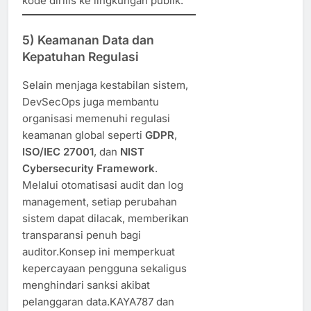
kode dirilis ke lingkungan publik.
5) Keamanan Data dan
Kepatuhan Regulasi
Selain menjaga kestabilan sistem,
DevSecOps juga membantu
organisasi memenuhi regulasi
keamanan global seperti
GDPR
,
ISO/IEC 27001
, dan
NIST
Cybersecurity Framework
.
Melalui otomatisasi audit dan log
management, setiap perubahan
sistem dapat dilacak, memberikan
transparansi penuh bagi
auditor.Konsep ini memperkuat
kepercayaan pengguna sekaligus
menghindari sanksi akibat
pelanggaran data.KAYA787 dan