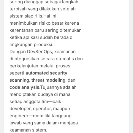
sering dianggap sebagai langkah
terpisah yang dilakukan setelah
sistem siap rilis.Hal ini
menimbulkan risiko besar karena
kerentanan baru sering ditemukan
ketika aplikasi sudah berada di
lingkungan produksi.
Dengan DevSecOps, keamanan
diintegrasikan secara otomatis dan
berkelanjutan melalui proses
seperti
automated security
scanning
,
threat modeling
, dan
code analysis
.Tujuannya adalah
menciptakan budaya di mana
setiap anggota tim—baik
developer, operator, maupun
engineer—memiliki tanggung
jawab yang sama dalam menjaga
keamanan sistem.