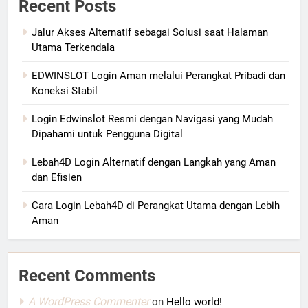
Recent Posts
Jalur Akses Alternatif sebagai Solusi saat Halaman
Utama Terkendala
EDWINSLOT Login Aman melalui Perangkat Pribadi dan
Koneksi Stabil
Login Edwinslot Resmi dengan Navigasi yang Mudah
Dipahami untuk Pengguna Digital
Lebah4D Login Alternatif dengan Langkah yang Aman
dan Efisien
Cara Login Lebah4D di Perangkat Utama dengan Lebih
Aman
Recent Comments
A WordPress Commenter
on
Hello world!