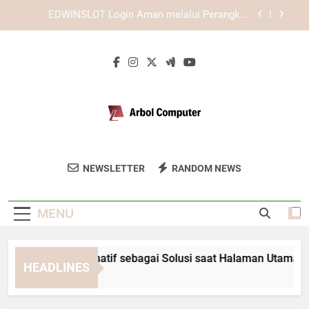
Skip
Login Edwinslot Resmi dengan Navigasi yang
to
Mudah Dipahami untuk Pengguna Digital
content
Lebah4D Login Alternatif dengan Langkah yang
Aman dan Efisien
Jalur Akses Alternatif sebagai Solusi saat
Halaman Utama Terkendala
EDWINSLOT Login Aman melalui Perangkat
Pribadi dan Koneksi Stabil
Login Edwinslot Resmi dengan Navigasi yang
Mudah Dipahami untuk Pengguna Digital
Arbol Computer
Temukan Solusi Komputer Dan Teknologi
Lebah4D Login Alternatif dengan Langkah yang
NEWSLETTER
RANDOM NEWS
Aman dan Efisien
Terbaru Di Arbol Computer. Produk Dan
Layanan Untuk Kebutuhan Digital Anda.
MENU
lur Akses Alternatif sebagai Solusi saat Halaman Utama Terk
HEADLINES
Weeks Ago