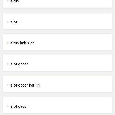
situs
slot
situs link slot
slot gacor
slot gacor hari ini
slot gacor