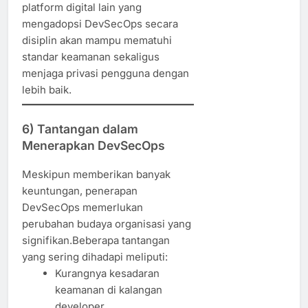
platform digital lain yang
mengadopsi DevSecOps secara
disiplin akan mampu mematuhi
standar keamanan sekaligus
menjaga privasi pengguna dengan
lebih baik.
6) Tantangan dalam
Menerapkan DevSecOps
Meskipun memberikan banyak
keuntungan, penerapan
DevSecOps memerlukan
perubahan budaya organisasi yang
signifikan.Beberapa tantangan
yang sering dihadapi meliputi:
Kurangnya kesadaran
keamanan di kalangan
developer.