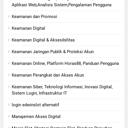
Aplikasi Web,Analisis Sistem,Pengalaman Pengguna
Keamanan dan Promosi
Keamanan Digital
Keamanan Digital & Aksesibilitas
Keamanan Jaringan Publik & Proteksi Akun
Keamanan Online, Platform Horas88, Panduan Pengguna
Keamanan Perangkat dan Akses Akun
Keamanan Siber, Teknologi Informasi, Inovasi Digital,
Sistem Login, Infrastruktur IT
login edwinslot alternatif
Manajemen Akses Digital