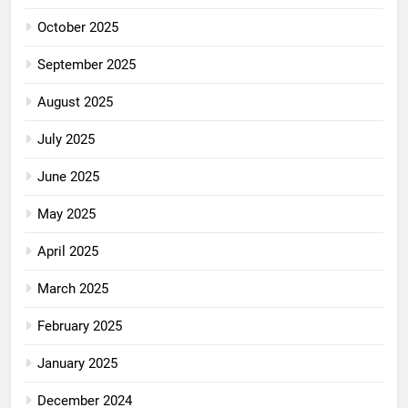
October 2025
September 2025
August 2025
July 2025
June 2025
May 2025
April 2025
March 2025
February 2025
January 2025
December 2024