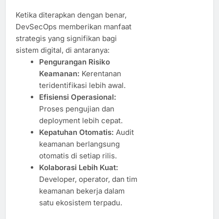
Ketika diterapkan dengan benar,
DevSecOps memberikan manfaat
strategis yang signifikan bagi
sistem digital, di antaranya:
Pengurangan Risiko
Keamanan:
Kerentanan
teridentifikasi lebih awal.
Efisiensi Operasional:
Proses pengujian dan
deployment lebih cepat.
Kepatuhan Otomatis:
Audit
keamanan berlangsung
otomatis di setiap rilis.
Kolaborasi Lebih Kuat:
Developer, operator, dan tim
keamanan bekerja dalam
satu ekosistem terpadu.