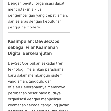
Dengan begitu, organisasi dapat
menciptakan siklus
pengembangan yang cepat, aman,
dan selaras dengan kebutuhan
pengguna modern.
Kesimpulan: DevSecOps
sebagai Pilar Keamanan
Digital Berkelanjutan
DevSecOps bukan sekadar tren
teknologi, melainkan paradigma
baru dalam membangun sistem
yang aman, tangguh, dan
efisien.Penerapannya membawa
perubahan besar pada budaya
organisasi dengan menjadikan
keamanan sebagai tanggung jawab
bersama, bukan hanya tugas tim IT.