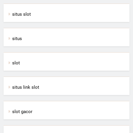
situs slot
situs
slot
situs link slot
slot gacor