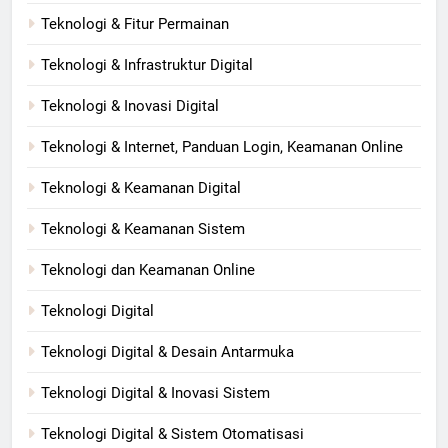
Teknologi & Fitur Permainan
Teknologi & Infrastruktur Digital
Teknologi & Inovasi Digital
Teknologi & Internet, Panduan Login, Keamanan Online
Teknologi & Keamanan Digital
Teknologi & Keamanan Sistem
Teknologi dan Keamanan Online
Teknologi Digital
Teknologi Digital & Desain Antarmuka
Teknologi Digital & Inovasi Sistem
Teknologi Digital & Sistem Otomatisasi