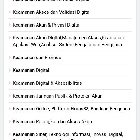
Keamanan Akses dan Validasi Digital
Keamanan Akun & Privasi Digital
Keamanan Akun Digital,Manajemen Akses,Keamanan
Aplikasi Web,Analisis Sistem,Pengalaman Pengguna
Keamanan dan Promosi
Keamanan Digital
Keamanan Digital & Aksesibilitas
Keamanan Jaringan Publik & Proteksi Akun
Keamanan Online, Platform Horas88, Panduan Pengguna
Keamanan Perangkat dan Akses Akun
Keamanan Siber, Teknologi Informasi, Inovasi Digital,