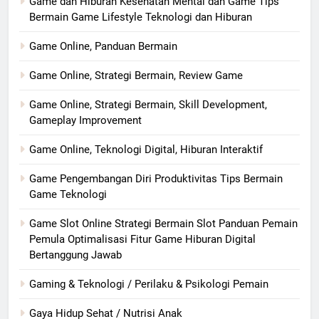
Game dan Hiburan Kesehatan Mental dan Game Tips
Bermain Game Lifestyle Teknologi dan Hiburan
Game Online, Panduan Bermain
Game Online, Strategi Bermain, Review Game
Game Online, Strategi Bermain, Skill Development,
Gameplay Improvement
Game Online, Teknologi Digital, Hiburan Interaktif
Game Pengembangan Diri Produktivitas Tips Bermain
Game Teknologi
Game Slot Online Strategi Bermain Slot Panduan Pemain
Pemula Optimalisasi Fitur Game Hiburan Digital
Bertanggung Jawab
Gaming & Teknologi / Perilaku & Psikologi Pemain
Gaya Hidup Sehat / Nutrisi Anak