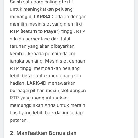
Salah satu cara paling efektif
untuk meningkatkan peluang
menang di
LARIS4D
adalah dengan
memilih mesin slot yang memiliki
RTP (Return to Player)
tinggi. RTP
adalah persentase dari total
taruhan yang akan dibayarkan
kembali kepada pemain dalam
jangka panjang. Mesin slot dengan
RTP tinggi memberikan peluang
lebih besar untuk memenangkan
hadiah.
LARIS4D
menawarkan
berbagai pilihan mesin slot dengan
RTP yang menguntungkan,
memungkinkan Anda untuk meraih
hasil yang lebih baik dalam setiap
putaran.
2. Manfaatkan Bonus dan