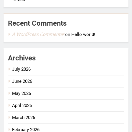
Recent Comments
A WordPress Commenter
on
Hello world!
Archives
July 2026
June 2026
May 2026
April 2026
March 2026
February 2026