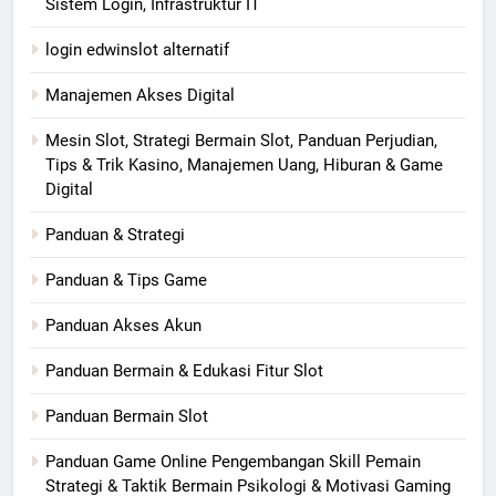
Sistem Login, Infrastruktur IT
login edwinslot alternatif
Manajemen Akses Digital
Mesin Slot, Strategi Bermain Slot, Panduan Perjudian,
Tips & Trik Kasino, Manajemen Uang, Hiburan & Game
Digital
Panduan & Strategi
Panduan & Tips Game
Panduan Akses Akun
Panduan Bermain & Edukasi Fitur Slot
Panduan Bermain Slot
Panduan Game Online Pengembangan Skill Pemain
Strategi & Taktik Bermain Psikologi & Motivasi Gaming