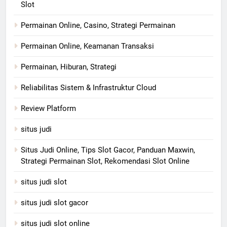
Slot
Permainan Online, Casino, Strategi Permainan
Permainan Online, Keamanan Transaksi
Permainan, Hiburan, Strategi
Reliabilitas Sistem & Infrastruktur Cloud
Review Platform
situs judi
Situs Judi Online, Tips Slot Gacor, Panduan Maxwin,
Strategi Permainan Slot, Rekomendasi Slot Online
situs judi slot
situs judi slot gacor
situs judi slot online