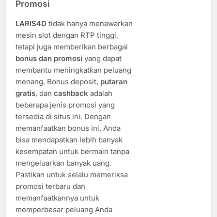
Promosi
LARIS4D
tidak hanya menawarkan
mesin slot dengan RTP tinggi,
tetapi juga memberikan berbagai
bonus dan promosi
yang dapat
membantu meningkatkan peluang
menang. Bonus deposit,
putaran
gratis
, dan
cashback
adalah
beberapa jenis promosi yang
tersedia di situs ini. Dengan
memanfaatkan bonus ini, Anda
bisa mendapatkan lebih banyak
kesempatan untuk bermain tanpa
mengeluarkan banyak uang.
Pastikan untuk selalu memeriksa
promosi terbaru dan
memanfaatkannya untuk
memperbesar peluang Anda