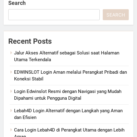
Search
SEARCH
Recent Posts
Jalur Akses Alternatif sebagai Solusi saat Halaman
Utama Terkendala
EDWINSLOT Login Aman melalui Perangkat Pribadi dan
Koneksi Stabil
Login Edwinslot Resmi dengan Navigasi yang Mudah
Dipahami untuk Pengguna Digital
Lebah4D Login Alternatif dengan Langkah yang Aman
dan Efisien
Cara Login Lebah4D di Perangkat Utama dengan Lebih
Aman