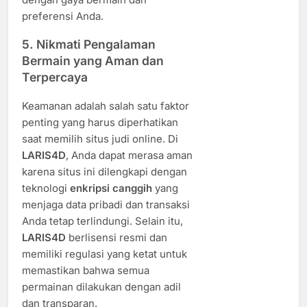
preferensi Anda.
5. Nikmati Pengalaman
Bermain yang Aman dan
Terpercaya
Keamanan adalah salah satu faktor
penting yang harus diperhatikan
saat memilih situs judi online. Di
LARIS4D
, Anda dapat merasa aman
karena situs ini dilengkapi dengan
teknologi
enkripsi canggih
yang
menjaga data pribadi dan transaksi
Anda tetap terlindungi. Selain itu,
LARIS4D
berlisensi resmi dan
memiliki regulasi yang ketat untuk
memastikan bahwa semua
permainan dilakukan dengan adil
dan transparan.