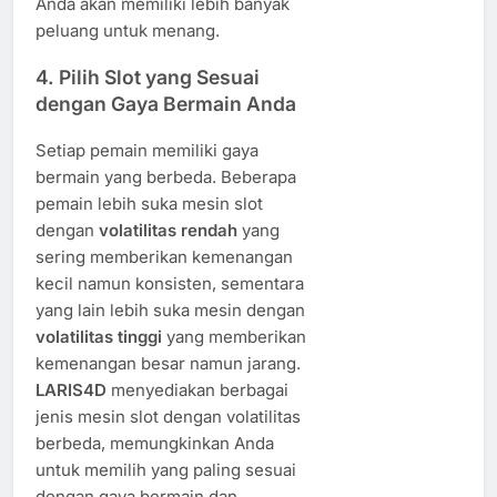
Anda akan memiliki lebih banyak
peluang untuk menang.
4. Pilih Slot yang Sesuai
dengan Gaya Bermain Anda
Setiap pemain memiliki gaya
bermain yang berbeda. Beberapa
pemain lebih suka mesin slot
dengan
volatilitas rendah
yang
sering memberikan kemenangan
kecil namun konsisten, sementara
yang lain lebih suka mesin dengan
volatilitas tinggi
yang memberikan
kemenangan besar namun jarang.
LARIS4D
menyediakan berbagai
jenis mesin slot dengan volatilitas
berbeda, memungkinkan Anda
untuk memilih yang paling sesuai
dengan gaya bermain dan