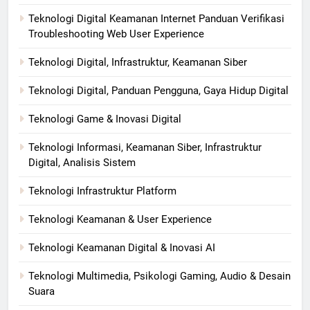
Teknologi Digital Keamanan Internet Panduan Verifikasi
Troubleshooting Web User Experience
Teknologi Digital, Infrastruktur, Keamanan Siber
Teknologi Digital, Panduan Pengguna, Gaya Hidup Digital
Teknologi Game & Inovasi Digital
Teknologi Informasi, Keamanan Siber, Infrastruktur
Digital, Analisis Sistem
Teknologi Infrastruktur Platform
Teknologi Keamanan & User Experience
Teknologi Keamanan Digital & Inovasi AI
Teknologi Multimedia, Psikologi Gaming, Audio & Desain
Suara