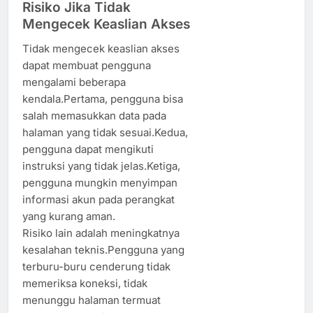
Risiko Jika Tidak
Mengecek Keaslian Akses
Tidak mengecek keaslian akses
dapat membuat pengguna
mengalami beberapa
kendala.Pertama, pengguna bisa
salah memasukkan data pada
halaman yang tidak sesuai.Kedua,
pengguna dapat mengikuti
instruksi yang tidak jelas.Ketiga,
pengguna mungkin menyimpan
informasi akun pada perangkat
yang kurang aman.
Risiko lain adalah meningkatnya
kesalahan teknis.Pengguna yang
terburu-buru cenderung tidak
memeriksa koneksi, tidak
menunggu halaman termuat