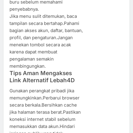
buru sebelum memahami
penyebabnya.
Jika menu sulit ditemukan, baca
tampilan secara bertahap.Pahami
bagian akses akun, daftar, bantuan,
profil, dan pengaturan.Jangan
menekan tombol secara acak
karena dapat membuat
pengalaman semakin
membingungkan.
Tips Aman Mengakses
Link Alternatif Lebah4D
Gunakan perangkat pribadi jika
memungkinkan.Perbarui browser
secara berkala.Bersihkan cache
jika halaman terasa berat.Pastikan
koneksi internet stabil sebelum
memasukkan data akun.Hindari