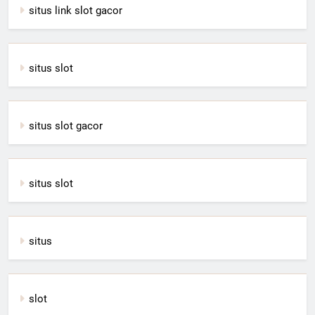
situs link slot gacor
situs slot
situs slot gacor
situs slot
situs
slot