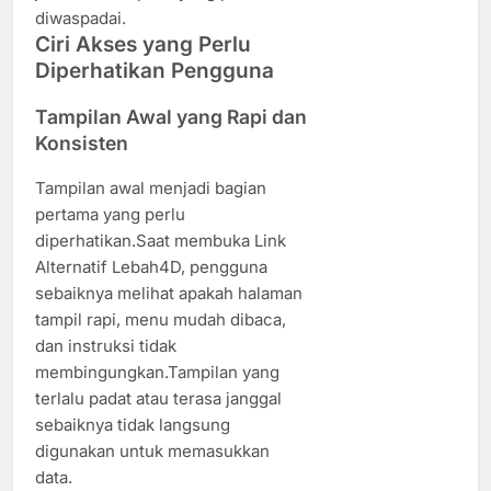
diwaspadai.
Ciri Akses yang Perlu
Diperhatikan Pengguna
Tampilan Awal yang Rapi dan
Konsisten
Tampilan awal menjadi bagian
pertama yang perlu
diperhatikan.Saat membuka Link
Alternatif Lebah4D, pengguna
sebaiknya melihat apakah halaman
tampil rapi, menu mudah dibaca,
dan instruksi tidak
membingungkan.Tampilan yang
terlalu padat atau terasa janggal
sebaiknya tidak langsung
digunakan untuk memasukkan
data.