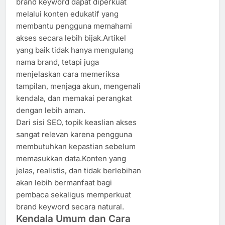
brand keyword dapat diperkuat
melalui konten edukatif yang
membantu pengguna memahami
akses secara lebih bijak.Artikel
yang baik tidak hanya mengulang
nama brand, tetapi juga
menjelaskan cara memeriksa
tampilan, menjaga akun, mengenali
kendala, dan memakai perangkat
dengan lebih aman.
Dari sisi SEO, topik keaslian akses
sangat relevan karena pengguna
membutuhkan kepastian sebelum
memasukkan data.Konten yang
jelas, realistis, dan tidak berlebihan
akan lebih bermanfaat bagi
pembaca sekaligus memperkuat
brand keyword secara natural.
Kendala Umum dan Cara