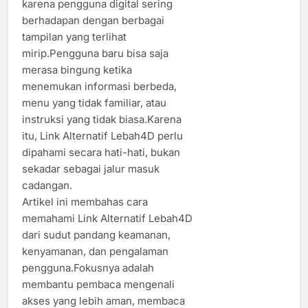
karena pengguna digital sering
berhadapan dengan berbagai
tampilan yang terlihat
mirip.Pengguna baru bisa saja
merasa bingung ketika
menemukan informasi berbeda,
menu yang tidak familiar, atau
instruksi yang tidak biasa.Karena
itu, Link Alternatif Lebah4D perlu
dipahami secara hati-hati, bukan
sekadar sebagai jalur masuk
cadangan.
Artikel ini membahas cara
memahami Link Alternatif Lebah4D
dari sudut pandang keamanan,
kenyamanan, dan pengalaman
pengguna.Fokusnya adalah
membantu pembaca mengenali
akses yang lebih aman, membaca