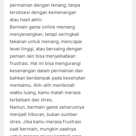
permainan dengan tenang, tanpa
terobsesi dengan kemenangan
atau hasil akhir.
Bermain game online memang
menyenangkan, tetapi seringkali
tekanan untuk menang, mencapai
level tinggi, atau bersaing dengan
pemain lain bisa menyebabkan
frustrasi. Hal ini bisa mengurangi
kesenangan dalam permainan dan
bahkan berdampak pada kesehatan
mentalmu. Alih-alih menikmati
waktu luang, kamu malah merasa
terbebani dan stres.
Namun, bermain game seharusnya
menjadi hiburan, bukan sumber
stres. Jika kamu merasa frustrasi
saat bermain, mungkin saatnya