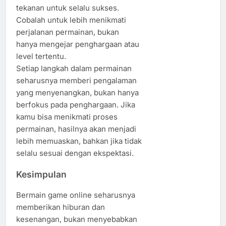
tekanan untuk selalu sukses.
Cobalah untuk lebih menikmati
perjalanan permainan, bukan
hanya mengejar penghargaan atau
level tertentu.
Setiap langkah dalam permainan
seharusnya memberi pengalaman
yang menyenangkan, bukan hanya
berfokus pada penghargaan. Jika
kamu bisa menikmati proses
permainan, hasilnya akan menjadi
lebih memuaskan, bahkan jika tidak
selalu sesuai dengan ekspektasi.
Kesimpulan
Bermain game online seharusnya
memberikan hiburan dan
kesenangan, bukan menyebabkan