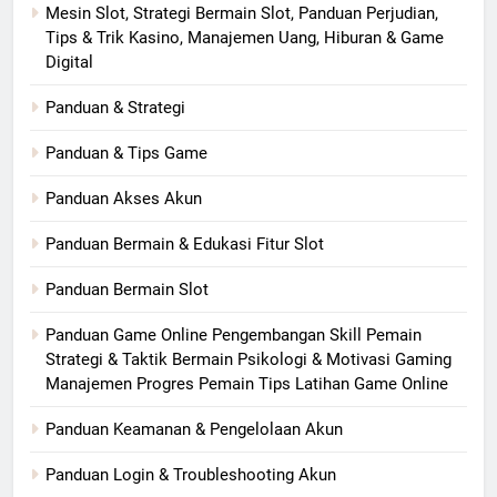
Mesin Slot, Strategi Bermain Slot, Panduan Perjudian,
Tips & Trik Kasino, Manajemen Uang, Hiburan & Game
Digital
Panduan & Strategi
Panduan & Tips Game
Panduan Akses Akun
Panduan Bermain & Edukasi Fitur Slot
Panduan Bermain Slot
Panduan Game Online Pengembangan Skill Pemain
Strategi & Taktik Bermain Psikologi & Motivasi Gaming
Manajemen Progres Pemain Tips Latihan Game Online
Panduan Keamanan & Pengelolaan Akun
Panduan Login & Troubleshooting Akun