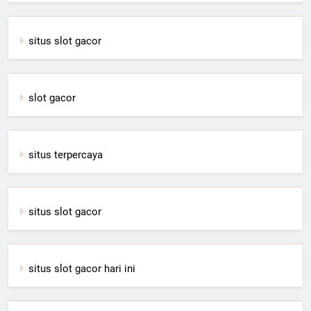
situs slot gacor
slot gacor
situs terpercaya
situs slot gacor
situs slot gacor hari ini