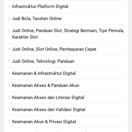
Infrastruktur Platform Digital
Judi Bola, Taruhan Online
Judi Online, Panduan Slot, Strategi Bermain, Tips Pemula,
Karakter Slot
Judi Online, Slot Online, Pembayaran Cepat
Judi Online, Teknologi, Panduan
Keamanan & Infrastruktur Digital
Keamanan Akses & Panduan Akun
Keamanan Akses dan Literasi Digital
Keamanan Akses dan Validasi Digital
Keamanan Akun & Privasi Digital