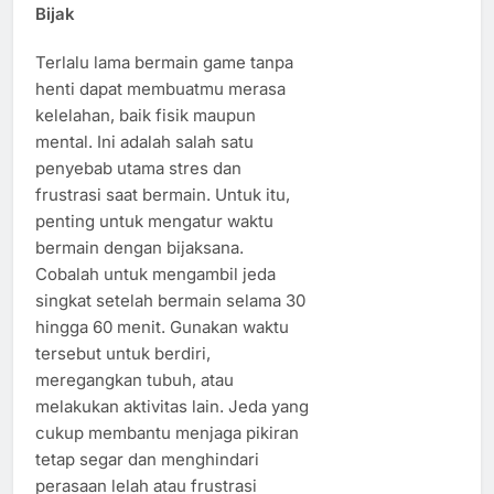
Bijak
Terlalu lama bermain game tanpa
henti dapat membuatmu merasa
kelelahan, baik fisik maupun
mental. Ini adalah salah satu
penyebab utama stres dan
frustrasi saat bermain. Untuk itu,
penting untuk mengatur waktu
bermain dengan bijaksana.
Cobalah untuk mengambil jeda
singkat setelah bermain selama 30
hingga 60 menit. Gunakan waktu
tersebut untuk berdiri,
meregangkan tubuh, atau
melakukan aktivitas lain. Jeda yang
cukup membantu menjaga pikiran
tetap segar dan menghindari
perasaan lelah atau frustrasi