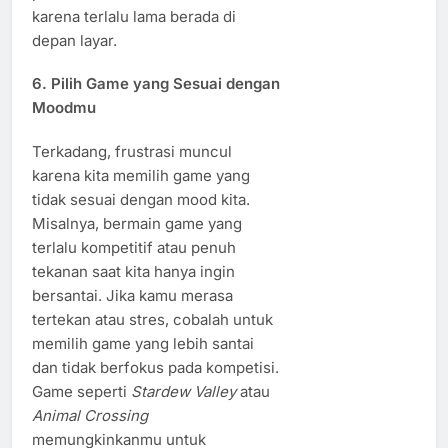
karena terlalu lama berada di
depan layar.
6. Pilih Game yang Sesuai dengan
Moodmu
Terkadang, frustrasi muncul
karena kita memilih game yang
tidak sesuai dengan mood kita.
Misalnya, bermain game yang
terlalu kompetitif atau penuh
tekanan saat kita hanya ingin
bersantai. Jika kamu merasa
tertekan atau stres, cobalah untuk
memilih game yang lebih santai
dan tidak berfokus pada kompetisi.
Game seperti
Stardew Valley
atau
Animal Crossing
memungkinkanmu untuk