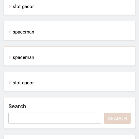
slot gacor
spaceman
spaceman
slot gacor
Search
SEARCH