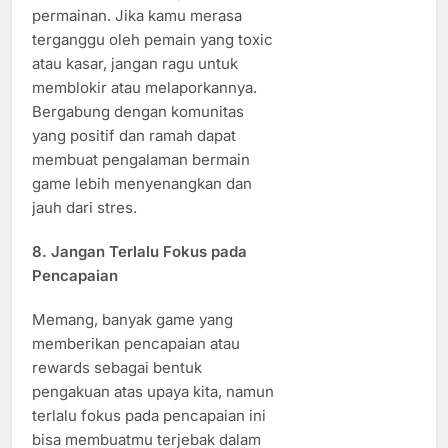
permainan. Jika kamu merasa
terganggu oleh pemain yang toxic
atau kasar, jangan ragu untuk
memblokir atau melaporkannya.
Bergabung dengan komunitas
yang positif dan ramah dapat
membuat pengalaman bermain
game lebih menyenangkan dan
jauh dari stres.
8. Jangan Terlalu Fokus pada
Pencapaian
Memang, banyak game yang
memberikan pencapaian atau
rewards sebagai bentuk
pengakuan atas upaya kita, namun
terlalu fokus pada pencapaian ini
bisa membuatmu terjebak dalam