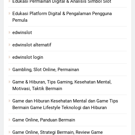
Edukasi Permainan Digital & Analisis Simbol Slot
Edukasi Platform Digital & Pengalaman Pengguna
Pemula
edwinslot
edwinslot alternatif
edwinslot login
Gambling, Slot Online, Permainan
Game & Hiburan, Tips Gaming, Kesehatan Mental,
Motivasi, Taktik Bermain
Game dan Hiburan Kesehatan Mental dan Game Tips
Bermain Game Lifestyle Teknologi dan Hiburan
Game Online, Panduan Bermain
Game Online, Strategi Bermain, Review Game