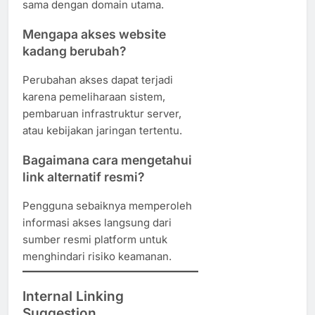
sama dengan domain utama.
Mengapa akses website
kadang berubah?
Perubahan akses dapat terjadi
karena pemeliharaan sistem,
pembaruan infrastruktur server,
atau kebijakan jaringan tertentu.
Bagaimana cara mengetahui
link alternatif resmi?
Pengguna sebaiknya memperoleh
informasi akses langsung dari
sumber resmi platform untuk
menghindari risiko keamanan.
Internal Linking
Suggestion