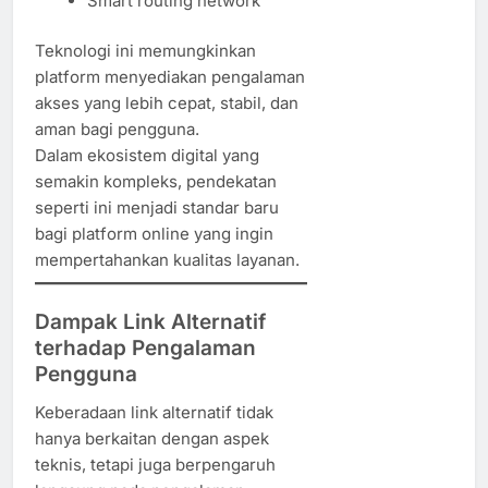
Smart routing network
Teknologi ini memungkinkan
platform menyediakan pengalaman
akses yang lebih cepat, stabil, dan
aman bagi pengguna.
Dalam ekosistem digital yang
semakin kompleks, pendekatan
seperti ini menjadi standar baru
bagi platform online yang ingin
mempertahankan kualitas layanan.
Dampak Link Alternatif
terhadap Pengalaman
Pengguna
Keberadaan link alternatif tidak
hanya berkaitan dengan aspek
teknis, tetapi juga berpengaruh