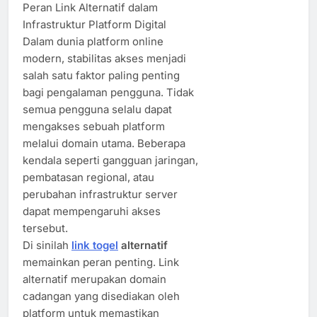
Peran Link Alternatif dalam
Infrastruktur Platform Digital
Dalam dunia platform online
modern, stabilitas akses menjadi
salah satu faktor paling penting
bagi pengalaman pengguna. Tidak
semua pengguna selalu dapat
mengakses sebuah platform
melalui domain utama. Beberapa
kendala seperti gangguan jaringan,
pembatasan regional, atau
perubahan infrastruktur server
dapat mempengaruhi akses
tersebut.
Di sinilah
link togel
alternatif
memainkan peran penting. Link
alternatif merupakan domain
cadangan yang disediakan oleh
platform untuk memastikan