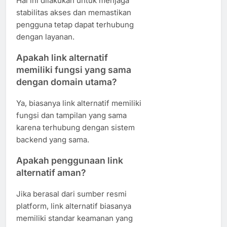
Hal ini dilakukan untuk menjaga
stabilitas akses dan memastikan
pengguna tetap dapat terhubung
dengan layanan.
Apakah link alternatif
memiliki fungsi yang sama
dengan domain utama?
Ya, biasanya link alternatif memiliki
fungsi dan tampilan yang sama
karena terhubung dengan sistem
backend yang sama.
Apakah penggunaan link
alternatif aman?
Jika berasal dari sumber resmi
platform, link alternatif biasanya
memiliki standar keamanan yang