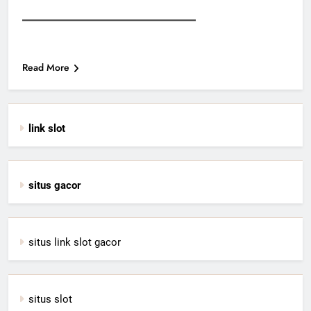
Read More
link slot
situs gacor
situs link slot gacor
situs slot