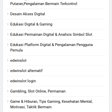
Putaran,Pengalaman Bermain Terkontrol
Desain Akses Digital
Edukasi Digital & Gaming
Edukasi Permainan Digital & Analisis Simbol Slot
Edukasi Platform Digital & Pengalaman Pengguna
Pemula
edwinslot
edwinslot alternatif
edwinslot login
Gambling, Slot Online, Permainan
Game & Hiburan, Tips Gaming, Kesehatan Mental,
Motivasi, Taktik Bermain