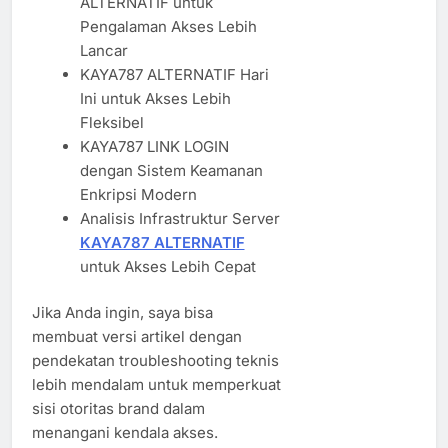
ALTERNATIF untuk
Pengalaman Akses Lebih
Lancar
KAYA787 ALTERNATIF Hari
Ini untuk Akses Lebih
Fleksibel
KAYA787 LINK LOGIN
dengan Sistem Keamanan
Enkripsi Modern
Analisis Infrastruktur Server
KAYA787 ALTERNATIF
untuk Akses Lebih Cepat
Jika Anda ingin, saya bisa
membuat versi artikel dengan
pendekatan troubleshooting teknis
lebih mendalam untuk memperkuat
sisi otoritas brand dalam
menangani kendala akses.