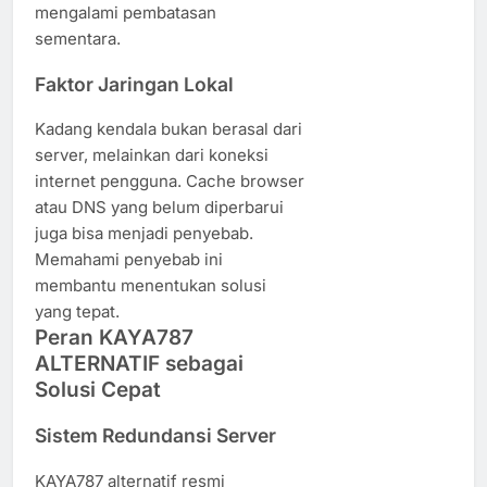
mengalami pembatasan
sementara.
Faktor Jaringan Lokal
Kadang kendala bukan berasal dari
server, melainkan dari koneksi
internet pengguna. Cache browser
atau DNS yang belum diperbarui
juga bisa menjadi penyebab.
Memahami penyebab ini
membantu menentukan solusi
yang tepat.
Peran KAYA787
ALTERNATIF sebagai
Solusi Cepat
Sistem Redundansi Server
KAYA787 alternatif resmi