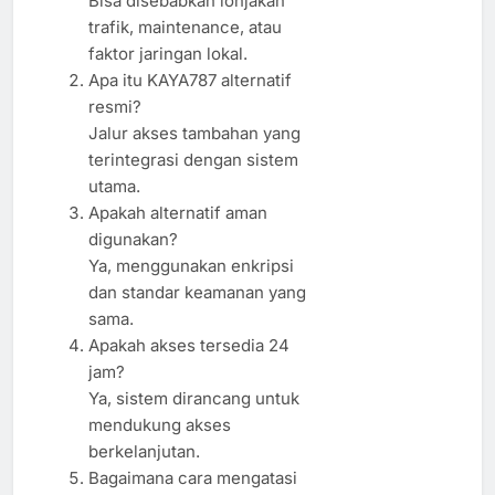
Bisa disebabkan lonjakan
trafik, maintenance, atau
faktor jaringan lokal.
Apa itu KAYA787 alternatif
resmi?
Jalur akses tambahan yang
terintegrasi dengan sistem
utama.
Apakah alternatif aman
digunakan?
Ya, menggunakan enkripsi
dan standar keamanan yang
sama.
Apakah akses tersedia 24
jam?
Ya, sistem dirancang untuk
mendukung akses
berkelanjutan.
Bagaimana cara mengatasi