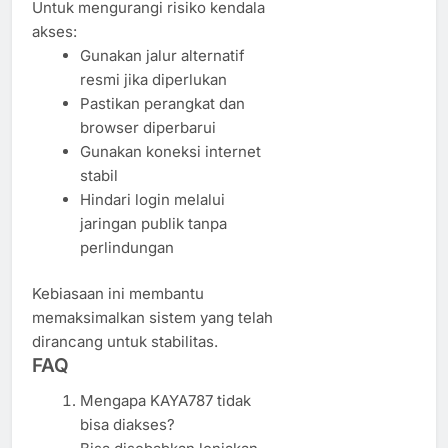
Untuk mengurangi risiko kendala
akses:
Gunakan jalur alternatif
resmi jika diperlukan
Pastikan perangkat dan
browser diperbarui
Gunakan koneksi internet
stabil
Hindari login melalui
jaringan publik tanpa
perlindungan
Kebiasaan ini membantu
memaksimalkan sistem yang telah
dirancang untuk stabilitas.
FAQ
Mengapa KAYA787 tidak
bisa diakses?