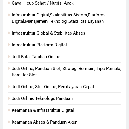
Gaya Hidup Sehat / Nutrisi Anak
Infrastruktur Digital,Skalabilitas Sistem,Platform
Digital,Manajemen Teknologi,Stabilitas Layanan
Infrastruktur Global & Stabilitas Akses
Infrastruktur Platform Digital
Judi Bola, Taruhan Online
Judi Online, Panduan Slot, Strategi Bermain, Tips Pemula,
Karakter Slot
Judi Online, Slot Online, Pembayaran Cepat
Judi Online, Teknologi, Panduan
Keamanan & Infrastruktur Digital
Keamanan Akses & Panduan Akun