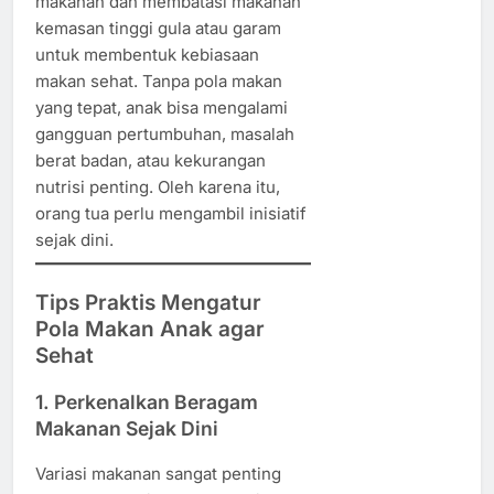
makanan dan membatasi makanan
kemasan tinggi gula atau garam
untuk membentuk kebiasaan
makan sehat. Tanpa pola makan
yang tepat, anak bisa mengalami
gangguan pertumbuhan, masalah
berat badan, atau kekurangan
nutrisi penting. Oleh karena itu,
orang tua perlu mengambil inisiatif
sejak dini.
Tips Praktis Mengatur
Pola Makan Anak agar
Sehat
1. Perkenalkan Beragam
Makanan Sejak Dini
Variasi makanan sangat penting