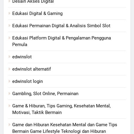
Desain Akses Digital
Edukasi Digital & Gaming
Edukasi Permainan Digital & Analisis Simbol Slot
Edukasi Platform Digital & Pengalaman Pengguna
Pemula
edwinslot
edwinslot alternatif
edwinslot login
Gambling, Slot Online, Permainan
Game & Hiburan, Tips Gaming, Kesehatan Mental,
Motivasi, Taktik Bermain
Game dan Hiburan Kesehatan Mental dan Game Tips
Bermain Game Lifestyle Teknologi dan Hiburan