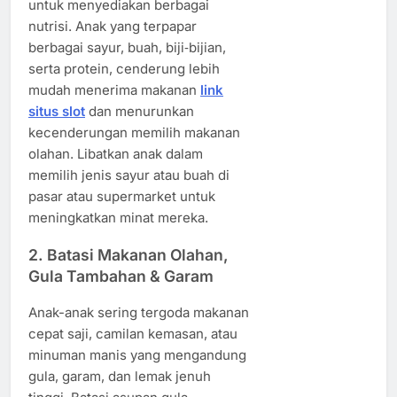
untuk menyediakan berbagai
nutrisi. Anak yang terpapar
berbagai sayur, buah, biji‑bijian,
serta protein, cenderung lebih
mudah menerima makanan
link
situs slot
dan menurunkan
kecenderungan memilih makanan
olahan. Libatkan anak dalam
memilih jenis sayur atau buah di
pasar atau supermarket untuk
meningkatkan minat mereka.
2. Batasi Makanan Olahan,
Gula Tambahan & Garam
Anak-anak sering tergoda makanan
cepat saji, camilan kemasan, atau
minuman manis yang mengandung
gula, garam, dan lemak jenuh