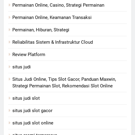
Permainan Online, Casino, Strategi Permainan
Permainan Online, Keamanan Transaksi
Permainan, Hiburan, Strategi
Reliabilitas Sistem & Infrastruktur Cloud
Review Platform
situs judi
Situs Judi Online, Tips Slot Gacor, Panduan Maxwin,
Strategi Permainan Slot, Rekomendasi Slot Online
situs judi slot
situs judi slot gacor
situs judi slot online