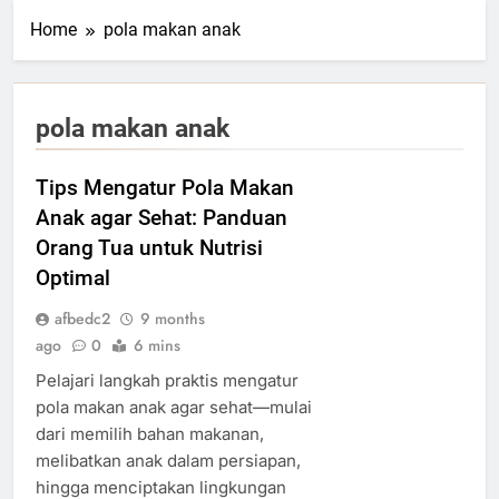
Home
pola makan anak
pola makan anak
Tips Mengatur Pola Makan
Anak agar Sehat: Panduan
Orang Tua untuk Nutrisi
Optimal
afbedc2
9 months
ago
0
6 mins
Pelajari langkah praktis mengatur
pola makan anak agar sehat—mulai
dari memilih bahan makanan,
melibatkan anak dalam persiapan,
hingga menciptakan lingkungan