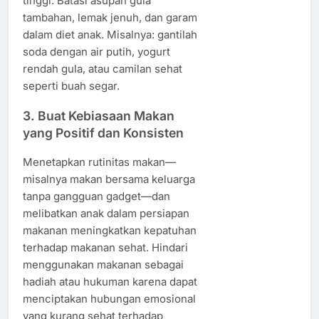
tinggi. Batasi asupan gula
tambahan, lemak jenuh, dan garam
dalam diet anak. Misalnya: gantilah
soda dengan air putih, yogurt
rendah gula, atau camilan sehat
seperti buah segar.
3. Buat Kebiasaan Makan
yang Positif dan Konsisten
Menetapkan rutinitas makan—
misalnya makan bersama keluarga
tanpa gangguan gadget—dan
melibatkan anak dalam persiapan
makanan meningkatkan kepatuhan
terhadap makanan sehat. Hindari
menggunakan makanan sebagai
hadiah atau hukuman karena dapat
menciptakan hubungan emosional
yang kurang sehat terhadap