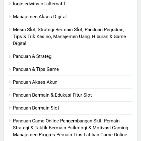
login edwinslot alternatif
Manajemen Akses Digital
Mesin Slot, Strategi Bermain Slot, Panduan Perjudian,
Tips & Trik Kasino, Manajemen Uang, Hiburan & Game
Digital
Panduan & Strategi
Panduan & Tips Game
Panduan Akses Akun
Panduan Bermain & Edukasi Fitur Slot
Panduan Bermain Slot
Panduan Game Online Pengembangan Skill Pemain
Strategi & Taktik Bermain Psikologi & Motivasi Gaming
Manajemen Progres Pemain Tips Latihan Game Online