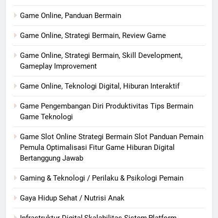
Game Online, Panduan Bermain
Game Online, Strategi Bermain, Review Game
Game Online, Strategi Bermain, Skill Development,
Gameplay Improvement
Game Online, Teknologi Digital, Hiburan Interaktif
Game Pengembangan Diri Produktivitas Tips Bermain
Game Teknologi
Game Slot Online Strategi Bermain Slot Panduan Pemain
Pemula Optimalisasi Fitur Game Hiburan Digital
Bertanggung Jawab
Gaming & Teknologi / Perilaku & Psikologi Pemain
Gaya Hidup Sehat / Nutrisi Anak
Infrastruktur Digital,Skalabilitas Sistem,Platform