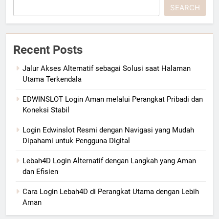
SEARCH
Recent Posts
Jalur Akses Alternatif sebagai Solusi saat Halaman
Utama Terkendala
EDWINSLOT Login Aman melalui Perangkat Pribadi dan
Koneksi Stabil
Login Edwinslot Resmi dengan Navigasi yang Mudah
Dipahami untuk Pengguna Digital
Lebah4D Login Alternatif dengan Langkah yang Aman
dan Efisien
Cara Login Lebah4D di Perangkat Utama dengan Lebih
Aman