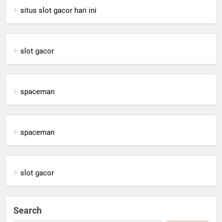
situs slot gacor hari ini
slot gacor
spaceman
spaceman
slot gacor
Search