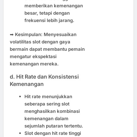
memberikan kemenangan
besar, tetapi dengan
frekuensi lebih jarang.
➡
Kesimpulan:
Menyesuaikan
volatilitas slot dengan gaya
bermain dapat membantu pemain
mengatur ekspektasi
kemenangan mereka.
d. Hit Rate dan Konsistensi
Kemenangan
Hit rate menunjukkan
seberapa sering slot
menghasilkan kombinasi
kemenangan dalam
sejumlah putaran tertentu.
Slot dengan hit rate tinggi