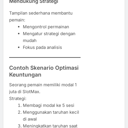
Mendukung Strategi
Tampilan sederhana membantu
pemain:
Mengontrol permainan
Mengatur strategi dengan
mudah
Fokus pada analisis
Contoh Skenario Optimasi
Keuntungan
Seorang pemain memiliki modal 1
juta di SlotMax.
Strategi:
Membagi modal ke 5 sesi
Menggunakan taruhan kecil
di awal
Meningkatkan taruhan saat