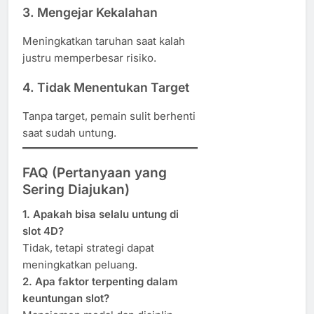
3. Mengejar Kekalahan
Meningkatkan taruhan saat kalah
justru memperbesar risiko.
4. Tidak Menentukan Target
Tanpa target, pemain sulit berhenti
saat sudah untung.
FAQ (Pertanyaan yang
Sering Diajukan)
1. Apakah bisa selalu untung di
slot 4D?
Tidak, tetapi strategi dapat
meningkatkan peluang.
2. Apa faktor terpenting dalam
keuntungan slot?