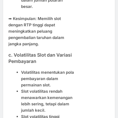
dalam jumlah putaran
besar.
➡
Kesimpulan:
Memilih slot
dengan RTP tinggi dapat
meningkatkan peluang
pengembalian taruhan dalam
jangka panjang.
c. Volatilitas Slot dan Variasi
Pembayaran
Volatilitas menentukan pola
pembayaran dalam
permainan slot.
Slot volatilitas rendah
menawarkan kemenangan
lebih sering, tetapi dalam
jumlah kecil.
Slot volatilitas tinggi