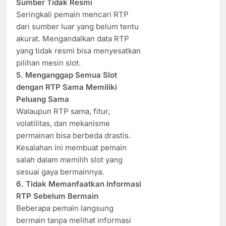
Sumber Tidak Resmi
Seringkali pemain mencari RTP
dari sumber luar yang belum tentu
akurat. Mengandalkan data RTP
yang tidak resmi bisa menyesatkan
pilihan mesin slot.
5. Menganggap Semua Slot
dengan RTP Sama Memiliki
Peluang Sama
Walaupun RTP sama, fitur,
volatilitas, dan mekanisme
permainan bisa berbeda drastis.
Kesalahan ini membuat pemain
salah dalam memilih slot yang
sesuai gaya bermainnya.
6. Tidak Memanfaatkan Informasi
RTP Sebelum Bermain
Beberapa pemain langsung
bermain tanpa melihat informasi