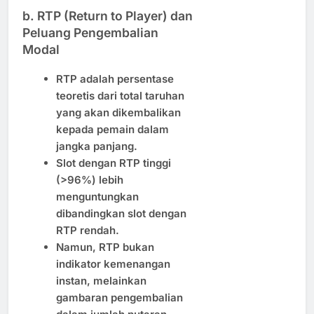
b. RTP (Return to Player) dan
Peluang Pengembalian
Modal
RTP adalah persentase
teoretis dari total taruhan
yang akan dikembalikan
kepada pemain dalam
jangka panjang.
Slot dengan RTP tinggi
(>96%) lebih
menguntungkan
dibandingkan slot dengan
RTP rendah.
Namun, RTP bukan
indikator kemenangan
instan, melainkan
gambaran pengembalian