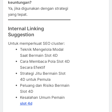
keuntungan?
Ya, jika digunakan dengan strategi
yang tepat.
Internal Linking
Suggestion
Untuk memperkuat SEO cluster:
Teknik Mengelola Modal
Saat Bermain Slot 4D
Cara Membaca Pola Slot 4D
Secara Efektif
Strategi Jitu Bermain Slot
4D untuk Pemula
Peluang dan Risiko Bermain
Slot 4D
Kesalahan Umum Pemain
slot 4d