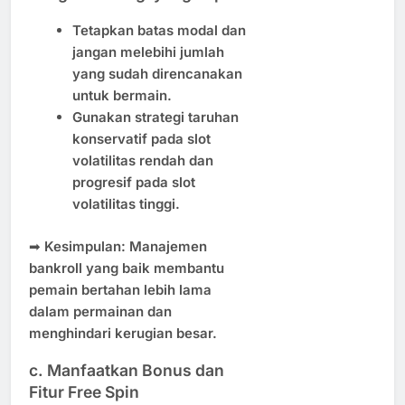
Tetapkan batas modal dan
jangan melebihi jumlah
yang sudah direncanakan
untuk bermain.
Gunakan strategi taruhan
konservatif pada slot
volatilitas rendah dan
progresif pada slot
volatilitas tinggi.
➡
Kesimpulan:
Manajemen
bankroll yang baik membantu
pemain bertahan lebih lama
dalam permainan dan
menghindari kerugian besar.
c. Manfaatkan Bonus dan
Fitur Free Spin