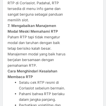
RTP di Corlaslot. Padahal, RTP
tersedia di menu info game dan
sangat berguna sebagai panduan
memilih slot.
7. Mengabaikan Manajemen
Modal Meski Memahami RTP
Paham RTP tapi tidak mengatur
modal dan taruhan dengan baik
tetap berisiko kalah besar.
Manajemen modal yang baik harus
berjalan bersamaan dengan
pemahaman RTP.
Cara Menghindari Kesalahan
Membaca RTP
Selalu cek RTP resmi di
Corlaslot sebelum bermain.
Pahami bahwa RTP berlaku
dalam jangka panjang.
Perhatikan volatilitas dan