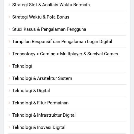
Strategi Slot & Analisis Waktu Bermain
Strategi Waktu & Pola Bonus
Studi Kasus & Pengalaman Pengguna
Tampilan Responsif dan Pengalaman Login Digital
Technology > Gaming > Multiplayer & Survival Games
Teknologi
Teknologi & Arsitektur Sistem
Teknologi & Digital
Teknologi & Fitur Permainan
Teknologi & Infrastruktur Digital
Teknologi & Inovasi Digital