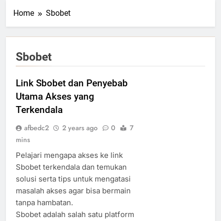
Home
Sbobet
Sbobet
Link Sbobet dan Penyebab
Utama Akses yang
Terkendala
afbedc2
2 years ago
0
7
mins
Pelajari mengapa akses ke link
Sbobet terkendala dan temukan
solusi serta tips untuk mengatasi
masalah akses agar bisa bermain
tanpa hambatan.
Sbobet adalah salah satu platform