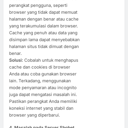
perangkat pengguna, seperti
browser yang tidak dapat memuat
halaman dengan benar atau cache
yang terakumulasi dalam browser.
Cache yang penuh atau data yang
disimpan lama dapat menyebabkan
halaman situs tidak dimuat dengan
benar.
Solusi:
Cobalah untuk menghapus
cache dan cookies di browser
Anda atau coba gunakan browser
lain. Terkadang, menggunakan
mode penyamaran atau incognito
juga dapat mengatasi masalah ini.
Pastikan perangkat Anda memiliki
koneksi internet yang stabil dan
browser yang diperbarui.
4.
Masalah pada Server Sbobet