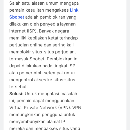
Salah satu alasan umum mengapa
pemain kesulitan mengakses
Link
Sbobet
adalah pemblokiran yang
dilakukan oleh penyedia layanan
internet (ISP). Banyak negara
memiliki kebijakan ketat terhadap
perjudian online dan sering kali
memblokir situs-situs perjudian,
termasuk Sbobet. Pemblokiran ini
dapat dilakukan pada tingkat ISP
atau pemerintah setempat untuk
mengontrol akses ke situs-situs
tersebut.
Solusi:
Untuk mengatasi masalah
ini, pemain dapat menggunakan
Virtual Private Network (VPN). VPN
memungkinkan pengguna untuk
menyembunyikan alamat IP
mereka dan mengakses situs yang