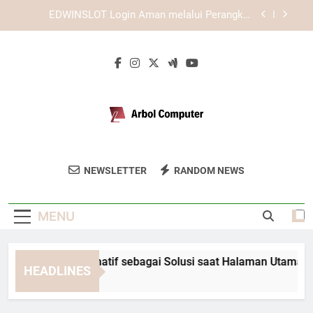
Skip
Login Edwinslot Resmi dengan Navigasi yang
to
Mudah Dipahami untuk Pengguna Digital
content
Lebah4D Login Alternatif dengan Langkah yang
Aman dan Efisien
Jalur Akses Alternatif sebagai Solusi saat
Halaman Utama Terkendala
EDWINSLOT Login Aman melalui Perangkat
Pribadi dan Koneksi Stabil
Login Edwinslot Resmi dengan Navigasi yang
Mudah Dipahami untuk Pengguna Digital
Arbol Computer
Temukan Solusi Komputer Dan Teknologi
Lebah4D Login Alternatif dengan Langkah yang
NEWSLETTER
RANDOM NEWS
Aman dan Efisien
Terbaru Di Arbol Computer. Produk Dan
Layanan Untuk Kebutuhan Digital Anda.
MENU
lur Akses Alternatif sebagai Solusi saat Halaman Utama Terk
HEADLINES
Weeks Ago