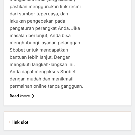
pastikan menggunakan link resmi
dari sumber tepercaya, dan
lakukan pengecekan pada
pengaturan perangkat Anda. Jika
masalah berlanjut, Anda bisa
menghubungi layanan pelanggan
Sbobet untuk mendapatkan
bantuan lebih lanjut. Dengan
mengikuti langkah-langkah ini,
Anda dapat mengakses Sbobet
dengan mudah dan menikmati
permainan online tanpa gangguan.
Read More
link slot