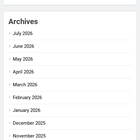
Archives
July 2026
June 2026
May 2026
April 2026
March 2026
February 2026
January 2026
December 2025
November 2025