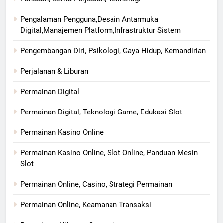
Pengalaman Pengguna,Desain Antarmuka
Digital,Manajemen Platform,Infrastruktur Sistem
Pengembangan Diri, Psikologi, Gaya Hidup, Kemandirian
Perjalanan & Liburan
Permainan Digital
Permainan Digital, Teknologi Game, Edukasi Slot
Permainan Kasino Online
Permainan Kasino Online, Slot Online, Panduan Mesin
Slot
Permainan Online, Casino, Strategi Permainan
Permainan Online, Keamanan Transaksi