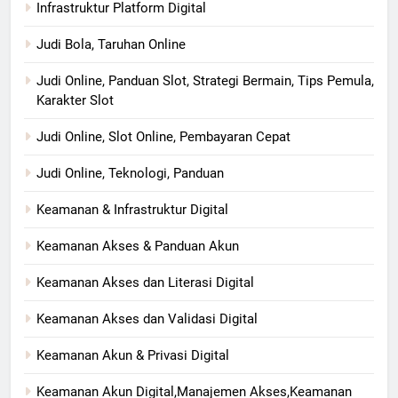
Infrastruktur Platform Digital
Judi Bola, Taruhan Online
Judi Online, Panduan Slot, Strategi Bermain, Tips Pemula,
Karakter Slot
Judi Online, Slot Online, Pembayaran Cepat
Judi Online, Teknologi, Panduan
Keamanan & Infrastruktur Digital
Keamanan Akses & Panduan Akun
Keamanan Akses dan Literasi Digital
Keamanan Akses dan Validasi Digital
Keamanan Akun & Privasi Digital
Keamanan Akun Digital,Manajemen Akses,Keamanan