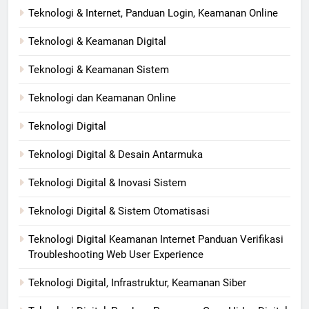
Teknologi & Internet, Panduan Login, Keamanan Online
Teknologi & Keamanan Digital
Teknologi & Keamanan Sistem
Teknologi dan Keamanan Online
Teknologi Digital
Teknologi Digital & Desain Antarmuka
Teknologi Digital & Inovasi Sistem
Teknologi Digital & Sistem Otomatisasi
Teknologi Digital Keamanan Internet Panduan Verifikasi
Troubleshooting Web User Experience
Teknologi Digital, Infrastruktur, Keamanan Siber