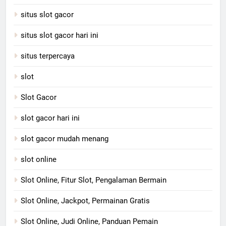
situs slot gacor
situs slot gacor hari ini
situs terpercaya
slot
Slot Gacor
slot gacor hari ini
slot gacor mudah menang
slot online
Slot Online, Fitur Slot, Pengalaman Bermain
Slot Online, Jackpot, Permainan Gratis
Slot Online, Judi Online, Panduan Pemain