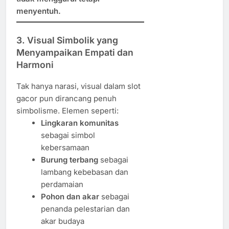
menyentuh.
3.
Visual Simbolik yang
Menyampaikan Empati dan
Harmoni
Tak hanya narasi, visual dalam slot
gacor pun dirancang penuh
simbolisme. Elemen seperti:
Lingkaran komunitas
sebagai simbol
kebersamaan
Burung terbang
sebagai
lambang kebebasan dan
perdamaian
Pohon dan akar
sebagai
penanda pelestarian dan
akar budaya