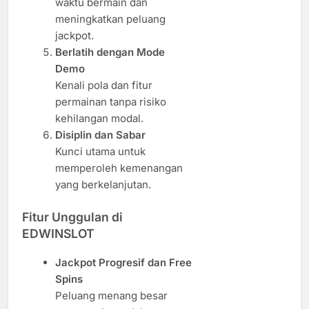
waktu bermain dan
meningkatkan peluang
jackpot.
Berlatih dengan Mode
Demo
Kenali pola dan fitur
permainan tanpa risiko
kehilangan modal.
Disiplin dan Sabar
Kunci utama untuk
memperoleh kemenangan
yang berkelanjutan.
Fitur Unggulan di
EDWINSLOT
Jackpot Progresif dan Free
Spins
Peluang menang besar