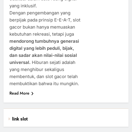
yang inklusif.
Dengan pengembangan yang
berpijak pada prinsip E-E-A-T, slot
gacor bukan hanya memuaskan
kebutuhan rekreasi, tetapi juga
mendorong tumbuhnya generasi
digital yang lebih peduli, bijak,
dan sadar akan nilai-nilai sosial
universal.
Hiburan sejati adalah
yang menghibur sekaligus
membentuk, dan slot gacor telah
membuktikan bahwa itu mungkin.
Read More
link slot