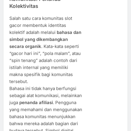
Kolektivitas
Salah satu cara komunitas slot
gacor membentuk identitas
kolektif adalah melalui
bahasa dan
simbol yang dikembangkan
secara organik
. Kata-kata seperti
“gacor hari ini”, “pola malam”, atau
“spin tenang” adalah contoh dari
istilah internal yang memiliki
makna spesifik bagi komunitas
tersebut.
Bahasa ini tidak hanya berfungsi
sebagai alat komunikasi, melainkan
juga
penanda afiliasi
. Pengguna
yang memahami dan menggunakan
bahasa komunitas menunjukkan
bahwa mereka adalah bagian dari
budaya tersebut. Simbol digital