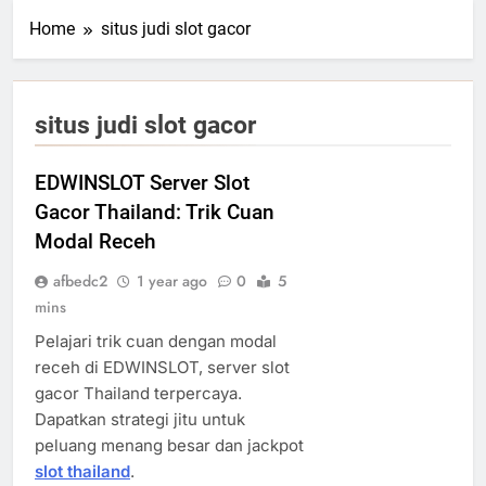
Home
situs judi slot gacor
situs judi slot gacor
EDWINSLOT Server Slot
Gacor Thailand: Trik Cuan
Modal Receh
afbedc2
1 year ago
0
5
mins
Pelajari trik cuan dengan modal
receh di EDWINSLOT, server slot
gacor Thailand terpercaya.
Dapatkan strategi jitu untuk
peluang menang besar dan jackpot
slot thailand
.