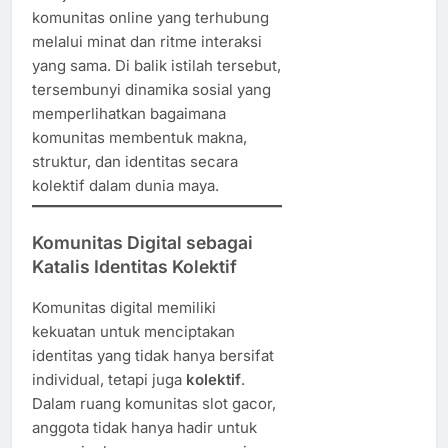
komunitas online yang terhubung
melalui minat dan ritme interaksi
yang sama. Di balik istilah tersebut,
tersembunyi dinamika sosial yang
memperlihatkan bagaimana
komunitas membentuk makna,
struktur, dan identitas secara
kolektif dalam dunia maya.
Komunitas Digital sebagai
Katalis Identitas Kolektif
Komunitas digital memiliki
kekuatan untuk menciptakan
identitas yang tidak hanya bersifat
individual, tetapi juga
kolektif
.
Dalam ruang komunitas slot gacor,
anggota tidak hanya hadir untuk