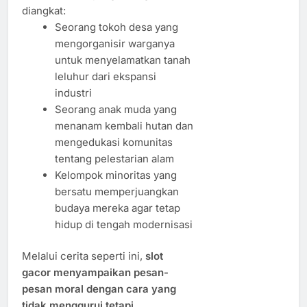
diangkat:
Seorang tokoh desa yang
mengorganisir warganya
untuk menyelamatkan tanah
leluhur dari ekspansi
industri
Seorang anak muda yang
menanam kembali hutan dan
mengedukasi komunitas
tentang pelestarian alam
Kelompok minoritas yang
bersatu memperjuangkan
budaya mereka agar tetap
hidup di tengah modernisasi
Melalui cerita seperti ini,
slot
gacor menyampaikan pesan-
pesan moral dengan cara yang
tidak menggurui tetapi