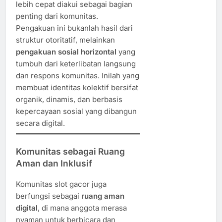
lebih cepat diakui sebagai bagian
penting dari komunitas.
Pengakuan ini bukanlah hasil dari
struktur otoritatif, melainkan
pengakuan sosial horizontal
yang
tumbuh dari keterlibatan langsung
dan respons komunitas. Inilah yang
membuat identitas kolektif bersifat
organik, dinamis, dan berbasis
kepercayaan sosial yang dibangun
secara digital.
Komunitas sebagai Ruang
Aman dan Inklusif
Komunitas slot gacor juga
berfungsi sebagai
ruang aman
digital
, di mana anggota merasa
nyaman untuk berbicara dan