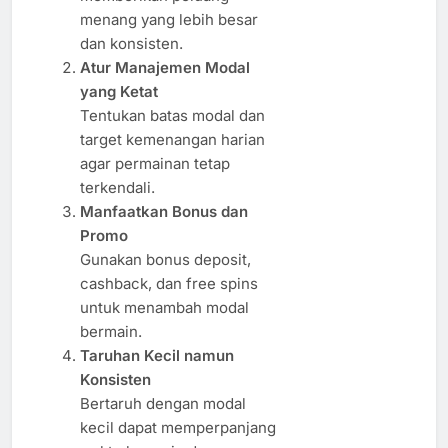
menang yang lebih besar
dan konsisten.
Atur Manajemen Modal
yang Ketat
Tentukan batas modal dan
target kemenangan harian
agar permainan tetap
terkendali.
Manfaatkan Bonus dan
Promo
Gunakan bonus deposit,
cashback, dan free spins
untuk menambah modal
bermain.
Taruhan Kecil namun
Konsisten
Bertaruh dengan modal
kecil dapat memperpanjang