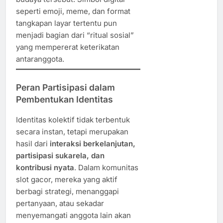
seperti emoji, meme, dan format
tangkapan layar tertentu pun
menjadi bagian dari “ritual sosial”
yang mempererat keterikatan
antaranggota.
Peran Partisipasi dalam
Pembentukan Identitas
Identitas kolektif tidak terbentuk
secara instan, tetapi merupakan
hasil dari
interaksi berkelanjutan,
partisipasi sukarela, dan
kontribusi nyata
. Dalam komunitas
slot gacor, mereka yang aktif
berbagi strategi, menanggapi
pertanyaan, atau sekadar
menyemangati anggota lain akan