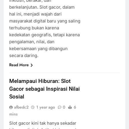
inklusif, berakar, dan
berkelanjutan. Slot gacor, dalam
hal ini, menjadi wajah dari
masyarakat digital baru yang saling
terhubung bukan karena
kedekatan geografis, tetapi karena
pengalaman, nilai, dan
kebersamaan yang dibangun
secara daring.
Read More
Melampaui Hiburan: Slot
Gacor sebagai Inspirasi Nilai
Sosial
afbedc2
1 year ago
0
6
mins
Slot gacor kini tak hanya sekadar