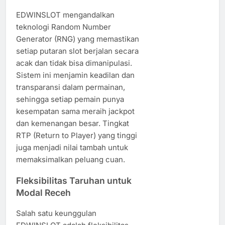
EDWINSLOT mengandalkan
teknologi Random Number
Generator (RNG) yang memastikan
setiap putaran slot berjalan secara
acak dan tidak bisa dimanipulasi.
Sistem ini menjamin keadilan dan
transparansi dalam permainan,
sehingga setiap pemain punya
kesempatan sama meraih jackpot
dan kemenangan besar. Tingkat
RTP (Return to Player) yang tinggi
juga menjadi nilai tambah untuk
memaksimalkan peluang cuan.
Fleksibilitas Taruhan untuk
Modal Receh
Salah satu keunggulan