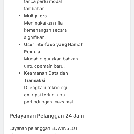
tanpa perlu modal
tambahan.
Multipliers
Meningkatkan nilai
kemenangan secara
signifikan.
User Interface yang Ramah
Pemula
Mudah digunakan bahkan
untuk pemain baru.
Keamanan Data dan
Transaksi
Dilengkapi teknologi
enkripsi terkini untuk
perlindungan maksimal.
Pelayanan Pelanggan 24 Jam
Layanan pelanggan EDWINSLOT