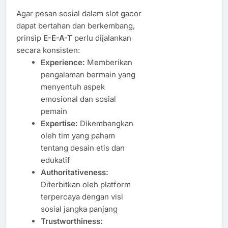
Agar pesan sosial dalam slot gacor
dapat bertahan dan berkembang,
prinsip
E-E-A-T
perlu dijalankan
secara konsisten:
Experience:
Memberikan
pengalaman bermain yang
menyentuh aspek
emosional dan sosial
pemain
Expertise:
Dikembangkan
oleh tim yang paham
tentang desain etis dan
edukatif
Authoritativeness:
Diterbitkan oleh platform
terpercaya dengan visi
sosial jangka panjang
Trustworthiness: