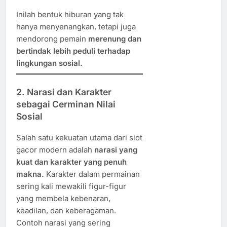
Inilah bentuk hiburan yang tak
hanya menyenangkan, tetapi juga
mendorong pemain
merenung dan
bertindak lebih peduli terhadap
lingkungan sosial.
2.
Narasi dan Karakter
sebagai Cerminan Nilai
Sosial
Salah satu kekuatan utama dari slot
gacor modern adalah
narasi yang
kuat dan karakter yang penuh
makna.
Karakter dalam permainan
sering kali mewakili figur-figur
yang membela kebenaran,
keadilan, dan keberagaman.
Contoh narasi yang sering