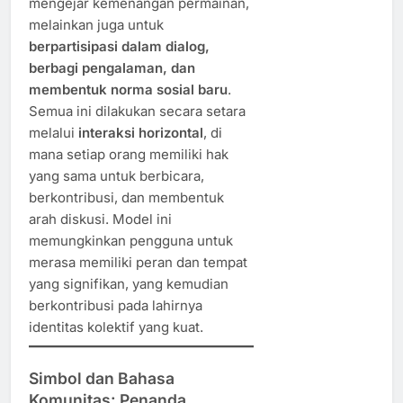
mengejar kemenangan permainan,
melainkan juga untuk
berpartisipasi dalam dialog,
berbagi pengalaman, dan
membentuk norma sosial baru
.
Semua ini dilakukan secara setara
melalui
interaksi horizontal
, di
mana setiap orang memiliki hak
yang sama untuk berbicara,
berkontribusi, dan membentuk
arah diskusi. Model ini
memungkinkan pengguna untuk
merasa memiliki peran dan tempat
yang signifikan, yang kemudian
berkontribusi pada lahirnya
identitas kolektif yang kuat.
Simbol dan Bahasa
Komunitas: Penanda