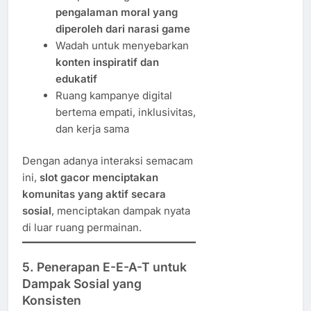
pengalaman moral yang
diperoleh dari narasi game
Wadah untuk menyebarkan
konten inspiratif dan
edukatif
Ruang kampanye digital
bertema empati, inklusivitas,
dan kerja sama
Dengan adanya interaksi semacam
ini,
slot gacor menciptakan
komunitas yang aktif secara
sosial
, menciptakan dampak nyata
di luar ruang permainan.
5.
Penerapan E-E-A-T untuk
Dampak Sosial yang
Konsisten