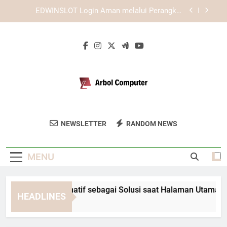
Skip
Login Edwinslot Resmi dengan Navigasi yang
to
Mudah Dipahami untuk Pengguna Digital
content
Lebah4D Login Alternatif dengan Langkah yang
Aman dan Efisien
Jalur Akses Alternatif sebagai Solusi saat
Halaman Utama Terkendala
EDWINSLOT Login Aman melalui Perangkat
Pribadi dan Koneksi Stabil
Login Edwinslot Resmi dengan Navigasi yang
Mudah Dipahami untuk Pengguna Digital
Arbol Computer
Temukan Solusi Komputer Dan Teknologi
Lebah4D Login Alternatif dengan Langkah yang
NEWSLETTER
RANDOM NEWS
Aman dan Efisien
Terbaru Di Arbol Computer. Produk Dan
Layanan Untuk Kebutuhan Digital Anda.
MENU
alur Akses Alternatif sebagai Solusi saat Halaman Utama Ter
HEADLINES
 Weeks Ago