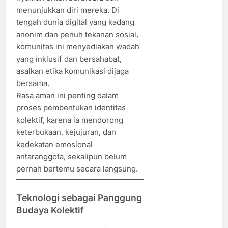
menunjukkan diri mereka. Di
tengah dunia digital yang kadang
anonim dan penuh tekanan sosial,
komunitas ini menyediakan wadah
yang inklusif dan bersahabat,
asalkan etika komunikasi dijaga
bersama.
Rasa aman ini penting dalam
proses pembentukan identitas
kolektif, karena ia mendorong
keterbukaan, kejujuran, dan
kedekatan emosional
antaranggota, sekalipun belum
pernah bertemu secara langsung.
Teknologi sebagai Panggung
Budaya Kolektif