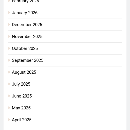
February 2026
January 2026
December 2025
November 2025
October 2025
September 2025
August 2025
July 2025
June 2025
May 2025
April 2025