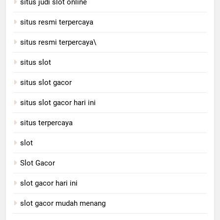
situs judi slot online
situs resmi terpercaya
situs resmi terpercaya\
situs slot
situs slot gacor
situs slot gacor hari ini
situs terpercaya
slot
Slot Gacor
slot gacor hari ini
slot gacor mudah menang