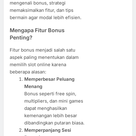
mengenali bonus, strategi
memaksimalkan fitur, dan tips
bermain agar modal lebih efisien.
Mengapa Fitur Bonus
Penting?
Fitur bonus menjadi salah satu
aspek paling menentukan dalam
memilih slot online karena
beberapa alasan:
Memperbesar Peluang
Menang
Bonus seperti free spin,
multipliers, dan mini games
dapat menghasilkan
kemenangan lebih besar
dibandingkan putaran biasa.
Memperpanjang Sesi