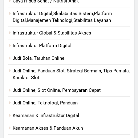
Gaya Hidup Sehat / Nutrisi Anak
Infrastruktur Digital,Skalabilitas Sistem,Platform
Digital,Manajemen Teknologi,Stabilitas Layanan
Infrastruktur Global & Stabilitas Akses
Infrastruktur Platform Digital
Judi Bola, Taruhan Online
Judi Online, Panduan Slot, Strategi Bermain, Tips Pemula,
Karakter Slot
Judi Online, Slot Online, Pembayaran Cepat
Judi Online, Teknologi, Panduan
Keamanan & Infrastruktur Digital
Keamanan Akses & Panduan Akun