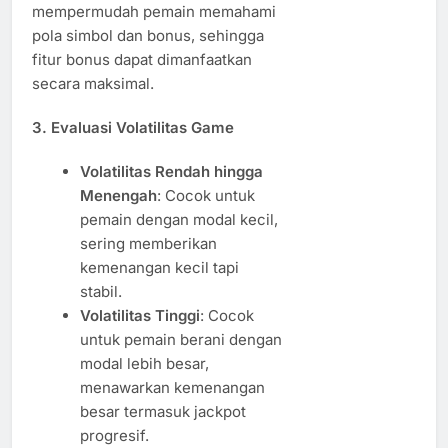
mempermudah pemain memahami
pola simbol dan bonus, sehingga
fitur bonus dapat dimanfaatkan
secara maksimal.
3. Evaluasi Volatilitas Game
Volatilitas Rendah hingga
Menengah
: Cocok untuk
pemain dengan modal kecil,
sering memberikan
kemenangan kecil tapi
stabil.
Volatilitas Tinggi
: Cocok
untuk pemain berani dengan
modal lebih besar,
menawarkan kemenangan
besar termasuk jackpot
progresif.