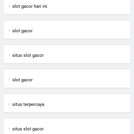
slot gacor hari ini
slot gacor
situs slot gacor
slot gacor
situs terpercaya
situs slot gacor