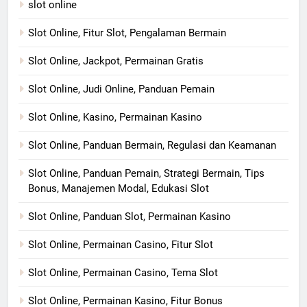
slot online
Slot Online, Fitur Slot, Pengalaman Bermain
Slot Online, Jackpot, Permainan Gratis
Slot Online, Judi Online, Panduan Pemain
Slot Online, Kasino, Permainan Kasino
Slot Online, Panduan Bermain, Regulasi dan Keamanan
Slot Online, Panduan Pemain, Strategi Bermain, Tips
Bonus, Manajemen Modal, Edukasi Slot
Slot Online, Panduan Slot, Permainan Kasino
Slot Online, Permainan Casino, Fitur Slot
Slot Online, Permainan Casino, Tema Slot
Slot Online, Permainan Kasino, Fitur Bonus