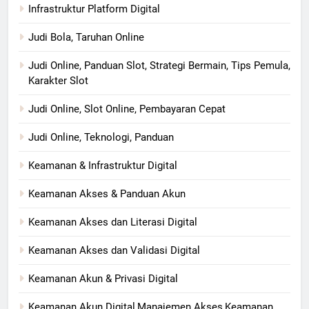
Infrastruktur Platform Digital
Judi Bola, Taruhan Online
Judi Online, Panduan Slot, Strategi Bermain, Tips Pemula,
Karakter Slot
Judi Online, Slot Online, Pembayaran Cepat
Judi Online, Teknologi, Panduan
Keamanan & Infrastruktur Digital
Keamanan Akses & Panduan Akun
Keamanan Akses dan Literasi Digital
Keamanan Akses dan Validasi Digital
Keamanan Akun & Privasi Digital
Keamanan Akun Digital,Manajemen Akses,Keamanan