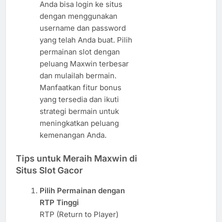
Anda bisa login ke situs
dengan menggunakan
username dan password
yang telah Anda buat. Pilih
permainan slot dengan
peluang Maxwin terbesar
dan mulailah bermain.
Manfaatkan fitur bonus
yang tersedia dan ikuti
strategi bermain untuk
meningkatkan peluang
kemenangan Anda.
Tips untuk Meraih Maxwin di
Situs Slot Gacor
Pilih Permainan dengan
RTP Tinggi
RTP (Return to Player)