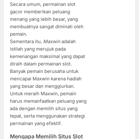
Secara umum, permainan slot
gacor memberikan peluang
menang yang lebih besar, yang
membuatnya sangat diminati oleh
pemain.
Sementara itu,
Maxwin
adalah
istilah yang merujuk pada
kemenangan maksimal yang dapat
diraih dalam permainan slot.
Banyak pemain berusaha untuk
mencapai Maxwin karena hadiah
yang besar dan menggiurkan.
Untuk meraih Maxwin, pemain
harus memanfaatkan peluang yang
ada dengan memilih situs yang
tepat, serta menggunakan strategi
permainan yang efektif.
Mengapa Memilih Situs Slot