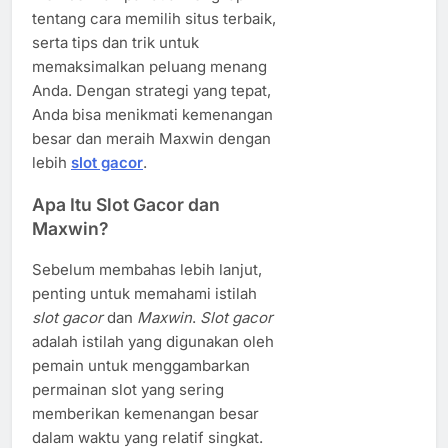
tentang cara memilih situs terbaik,
serta tips dan trik untuk
memaksimalkan peluang menang
Anda. Dengan strategi yang tepat,
Anda bisa menikmati kemenangan
besar dan meraih Maxwin dengan
lebih
slot gacor
.
Apa Itu Slot Gacor dan
Maxwin?
Sebelum membahas lebih lanjut,
penting untuk memahami istilah
slot gacor
dan
Maxwin
.
Slot gacor
adalah istilah yang digunakan oleh
pemain untuk menggambarkan
permainan slot yang sering
memberikan kemenangan besar
dalam waktu yang relatif singkat.