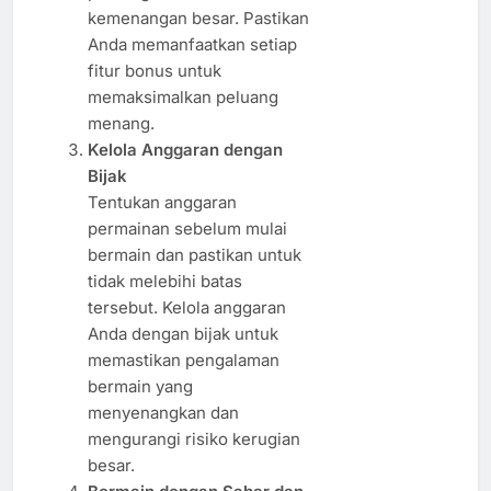
kemenangan besar. Pastikan
Anda memanfaatkan setiap
fitur bonus untuk
memaksimalkan peluang
menang.
Kelola Anggaran dengan
Bijak
Tentukan anggaran
permainan sebelum mulai
bermain dan pastikan untuk
tidak melebihi batas
tersebut. Kelola anggaran
Anda dengan bijak untuk
memastikan pengalaman
bermain yang
menyenangkan dan
mengurangi risiko kerugian
besar.