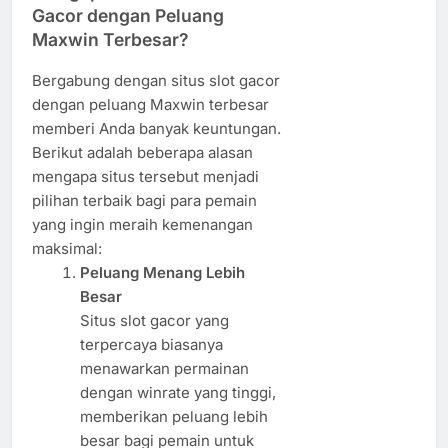
Gacor dengan Peluang
Maxwin Terbesar?
Bergabung dengan situs slot gacor
dengan peluang Maxwin terbesar
memberi Anda banyak keuntungan.
Berikut adalah beberapa alasan
mengapa situs tersebut menjadi
pilihan terbaik bagi para pemain
yang ingin meraih kemenangan
maksimal:
Peluang Menang Lebih
Besar
Situs slot gacor yang
terpercaya biasanya
menawarkan permainan
dengan winrate yang tinggi,
memberikan peluang lebih
besar bagi pemain untuk