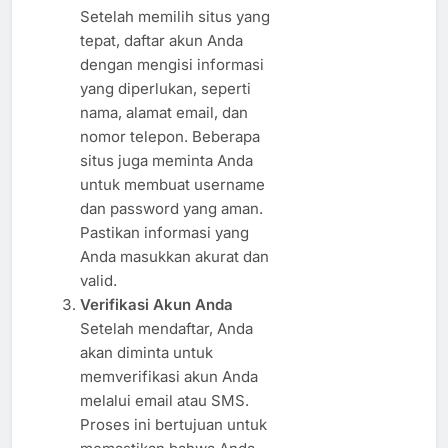
Setelah memilih situs yang
tepat, daftar akun Anda
dengan mengisi informasi
yang diperlukan, seperti
nama, alamat email, dan
nomor telepon. Beberapa
situs juga meminta Anda
untuk membuat username
dan password yang aman.
Pastikan informasi yang
Anda masukkan akurat dan
valid.
Verifikasi Akun Anda
Setelah mendaftar, Anda
akan diminta untuk
memverifikasi akun Anda
melalui email atau SMS.
Proses ini bertujuan untuk