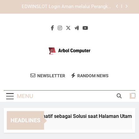
Skip
Login Edwinslot Resmi dengan Navigasi yang
to
Mudah Dipahami untuk Pengguna Digital
content
Lebah4D Login Alternatif dengan Langkah yang
Aman dan Efisien
Jalur Akses Alternatif sebagai Solusi saat
Halaman Utama Terkendala
EDWINSLOT Login Aman melalui Perangkat
Pribadi dan Koneksi Stabil
Login Edwinslot Resmi dengan Navigasi yang
Mudah Dipahami untuk Pengguna Digital
Arbol Computer
Temukan Solusi Komputer Dan Teknologi
Lebah4D Login Alternatif dengan Langkah yang
NEWSLETTER
RANDOM NEWS
Aman dan Efisien
Terbaru Di Arbol Computer. Produk Dan
Layanan Untuk Kebutuhan Digital Anda.
MENU
lur Akses Alternatif sebagai Solusi saat Halaman Utama Terk
HEADLINES
Weeks Ago