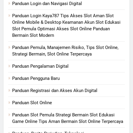
Panduan Login dan Navigasi Digital
Panduan Login Kaya787 Tips Akses Slot Aman Slot
Online Mobile & Desktop Keamanan Akun Slot Edukasi
Slot Pemula Optimasi Akses Slot Online Panduan
Bermain Slot Modern
Panduan Pemula, Manajemen Risiko, Tips Slot Online,
Strategi Bermain, Slot Online Terpercaya
Panduan Pengalaman Digital
Panduan Pengguna Baru
Panduan Registrasi dan Akses Akun Digital
Panduan Slot Online
Panduan Slot Pemula Strategi Bermain Slot Edukasi
Game Online Tips Aman Bermain Slot Online Terpercaya