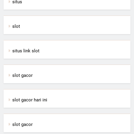
situs
slot
situs link slot
slot gacor
slot gacor hari ini
slot gacor