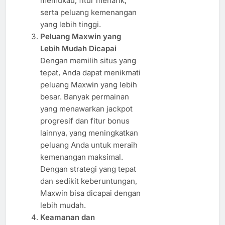
memukau, fitur menarik,
serta peluang kemenangan
yang lebih tinggi.
Peluang Maxwin yang
Lebih Mudah Dicapai
Dengan memilih situs yang
tepat, Anda dapat menikmati
peluang Maxwin yang lebih
besar. Banyak permainan
yang menawarkan jackpot
progresif dan fitur bonus
lainnya, yang meningkatkan
peluang Anda untuk meraih
kemenangan maksimal.
Dengan strategi yang tepat
dan sedikit keberuntungan,
Maxwin bisa dicapai dengan
lebih mudah.
Keamanan dan