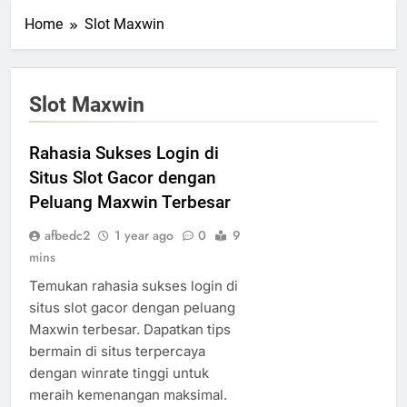
Home
Slot Maxwin
Slot Maxwin
Rahasia Sukses Login di
Situs Slot Gacor dengan
Peluang Maxwin Terbesar
afbedc2
1 year ago
0
9
mins
Temukan rahasia sukses login di
situs slot gacor dengan peluang
Maxwin terbesar. Dapatkan tips
bermain di situs terpercaya
dengan winrate tinggi untuk
meraih kemenangan maksimal.