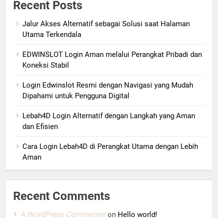
Recent Posts
Jalur Akses Alternatif sebagai Solusi saat Halaman
Utama Terkendala
EDWINSLOT Login Aman melalui Perangkat Pribadi dan
Koneksi Stabil
Login Edwinslot Resmi dengan Navigasi yang Mudah
Dipahami untuk Pengguna Digital
Lebah4D Login Alternatif dengan Langkah yang Aman
dan Efisien
Cara Login Lebah4D di Perangkat Utama dengan Lebih
Aman
Recent Comments
A WordPress Commenter
on
Hello world!