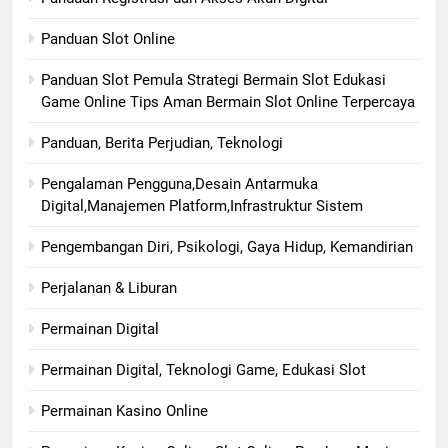
Panduan Slot Online
Panduan Slot Pemula Strategi Bermain Slot Edukasi
Game Online Tips Aman Bermain Slot Online Terpercaya
Panduan, Berita Perjudian, Teknologi
Pengalaman Pengguna,Desain Antarmuka
Digital,Manajemen Platform,Infrastruktur Sistem
Pengembangan Diri, Psikologi, Gaya Hidup, Kemandirian
Perjalanan & Liburan
Permainan Digital
Permainan Digital, Teknologi Game, Edukasi Slot
Permainan Kasino Online