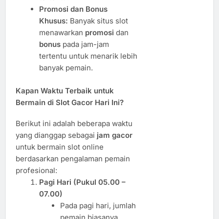
Promosi dan Bonus
Khusus:
Banyak situs slot
menawarkan
promosi
dan
bonus
pada jam-jam
tertentu untuk menarik lebih
banyak pemain.
Kapan Waktu Terbaik untuk
Bermain di Slot Gacor Hari Ini?
Berikut ini adalah beberapa waktu
yang dianggap sebagai
jam gacor
untuk bermain slot online
berdasarkan pengalaman pemain
profesional:
Pagi Hari (Pukul 05.00 –
07.00)
Pada pagi hari, jumlah
pemain biasanya