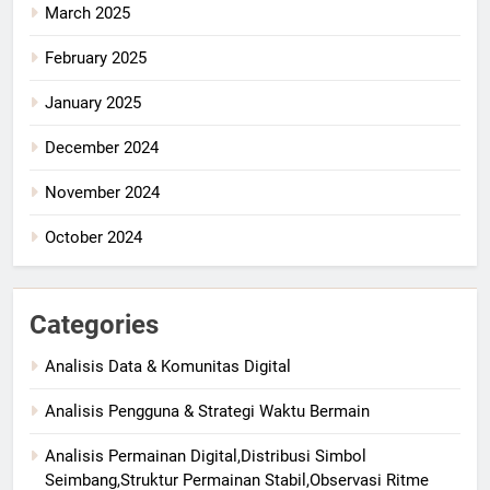
March 2025
February 2025
January 2025
December 2024
November 2024
October 2024
Categories
Analisis Data & Komunitas Digital
Analisis Pengguna & Strategi Waktu Bermain
Analisis Permainan Digital,Distribusi Simbol
Seimbang,Struktur Permainan Stabil,Observasi Ritme