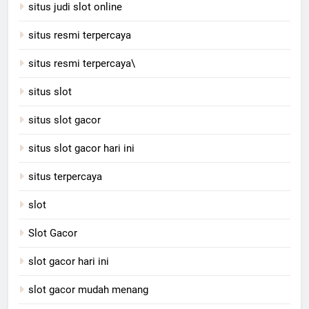
situs judi slot online
situs resmi terpercaya
situs resmi terpercaya\
situs slot
situs slot gacor
situs slot gacor hari ini
situs terpercaya
slot
Slot Gacor
slot gacor hari ini
slot gacor mudah menang