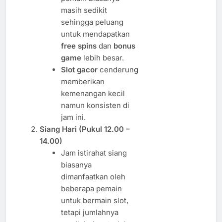
masih sedikit
sehingga peluang
untuk mendapatkan
free spins
dan
bonus
game
lebih besar.
Slot gacor
cenderung
memberikan
kemenangan kecil
namun konsisten di
jam ini.
Siang Hari (Pukul 12.00 –
14.00)
Jam istirahat siang
biasanya
dimanfaatkan oleh
beberapa pemain
untuk bermain slot,
tetapi jumlahnya