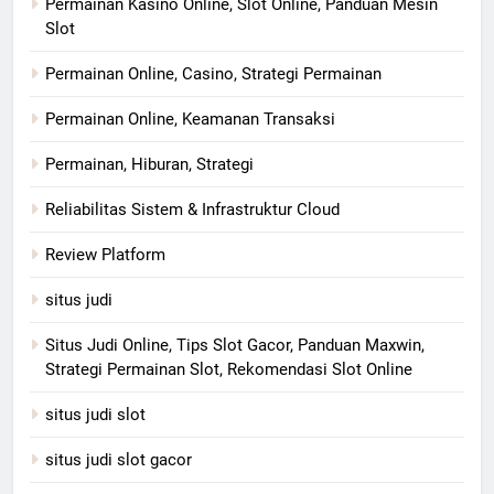
Permainan Kasino Online, Slot Online, Panduan Mesin
Slot
Permainan Online, Casino, Strategi Permainan
Permainan Online, Keamanan Transaksi
Permainan, Hiburan, Strategi
Reliabilitas Sistem & Infrastruktur Cloud
Review Platform
situs judi
Situs Judi Online, Tips Slot Gacor, Panduan Maxwin,
Strategi Permainan Slot, Rekomendasi Slot Online
situs judi slot
situs judi slot gacor