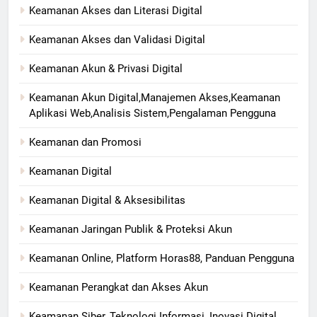
Keamanan Akses dan Literasi Digital
Keamanan Akses dan Validasi Digital
Keamanan Akun & Privasi Digital
Keamanan Akun Digital,Manajemen Akses,Keamanan
Aplikasi Web,Analisis Sistem,Pengalaman Pengguna
Keamanan dan Promosi
Keamanan Digital
Keamanan Digital & Aksesibilitas
Keamanan Jaringan Publik & Proteksi Akun
Keamanan Online, Platform Horas88, Panduan Pengguna
Keamanan Perangkat dan Akses Akun
Keamanan Siber, Teknologi Informasi, Inovasi Digital,