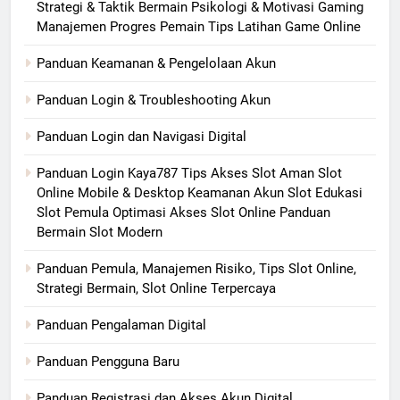
Strategi & Taktik Bermain Psikologi & Motivasi Gaming
Manajemen Progres Pemain Tips Latihan Game Online
Panduan Keamanan & Pengelolaan Akun
Panduan Login & Troubleshooting Akun
Panduan Login dan Navigasi Digital
Panduan Login Kaya787 Tips Akses Slot Aman Slot
Online Mobile & Desktop Keamanan Akun Slot Edukasi
Slot Pemula Optimasi Akses Slot Online Panduan
Bermain Slot Modern
Panduan Pemula, Manajemen Risiko, Tips Slot Online,
Strategi Bermain, Slot Online Terpercaya
Panduan Pengalaman Digital
Panduan Pengguna Baru
Panduan Registrasi dan Akses Akun Digital