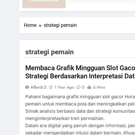
Home
strategi pemain
strategi pemain
Membaca Grafik Mingguan Slot Gaco
Strategi Berdasarkan Interpretasi Da
Afbedc2
1 Year Ago
0
6 Mins
Pahami bagaimana grafik mingguan slot gacor Hor
pemain untuk membaca pola dan meningkatkan pe
Simak analisis berbasis data dan strategi komunita
menginterpretasikan tren permainan.
Dalam era digital yang penuh dengan informasi, pem
sekadar mengandalkan intuisi dalam bermain. Khus