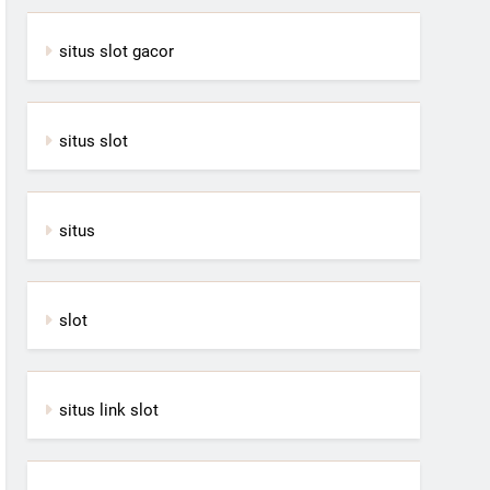
situs slot gacor
situs slot
situs
slot
situs link slot