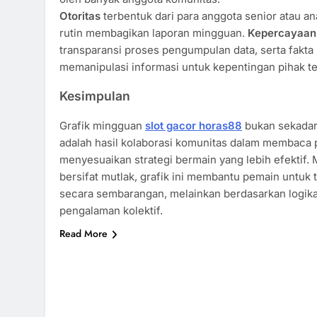
Otoritas
terbentuk dari para anggota senior atau an
rutin membagikan laporan mingguan.
Kepercayaan
transparansi proses pengumpulan data, serta fakta b
memanipulasi informasi untuk kepentingan pihak te
Kesimpulan
Grafik mingguan
slot gacor horas88
bukan sekadar 
adalah hasil kolaborasi komunitas dalam membaca 
menyesuaikan strategi bermain yang lebih efektif. 
bersifat mutlak, grafik ini membantu pemain untuk t
secara sembarangan, melainkan berdasarkan logika,
pengalaman kolektif.
Read More