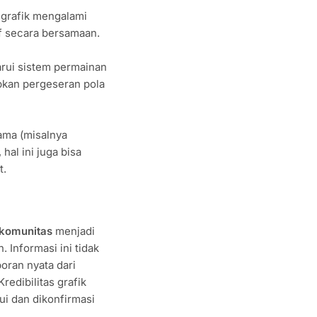
 grafik mengalami
f secara bersamaan.
rui sistem permainan
bkan pergeseran pola
ama (misalnya
hal ini juga bisa
t.
 komunitas
menjadi
 Informasi ini tidak
oran nyata dari
edibilitas grafik
ui dan dikonfirmasi