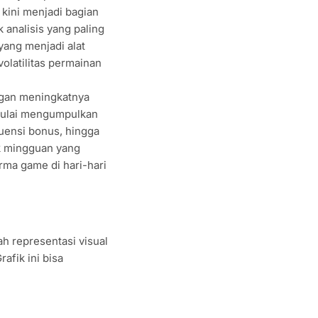
 kini menjadi bagian
 analisis yang paling
 yang menjadi alat
latilitas permainan
ngan meningkatnya
 mulai mengumpulkan
uensi bonus, hingga
ik mingguan yang
ma game di hari-hari
h representasi visual
afik ini bisa