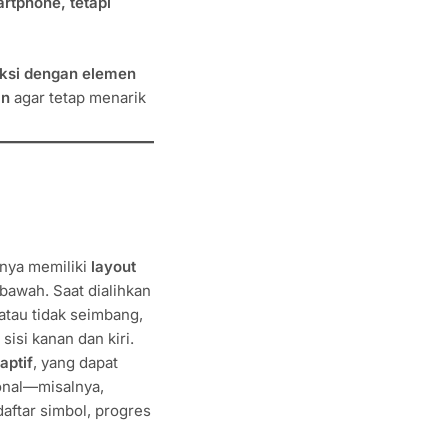
rtphone, tetapi
aksi dengan elemen
an
agar tetap menarik
anya memiliki
layout
bawah. Saat dialihkan
t atau tidak seimbang,
isi kanan dan kiri.
aptif
, yang dapat
onal—misalnya,
ftar simbol, progres