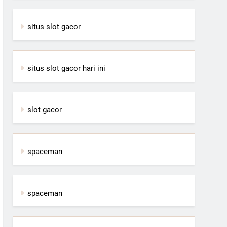
situs slot gacor
situs slot gacor hari ini
slot gacor
spaceman
spaceman