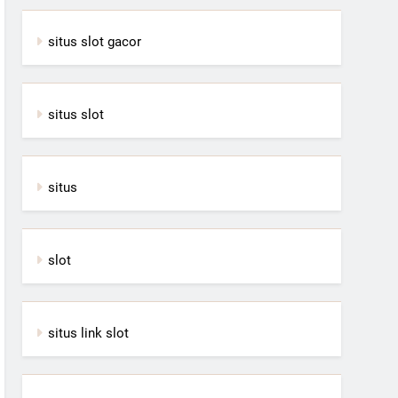
situs slot gacor
situs slot
situs
slot
situs link slot