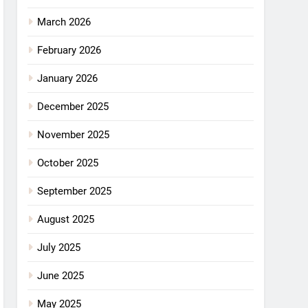
March 2026
February 2026
January 2026
December 2025
November 2025
October 2025
September 2025
August 2025
July 2025
June 2025
May 2025