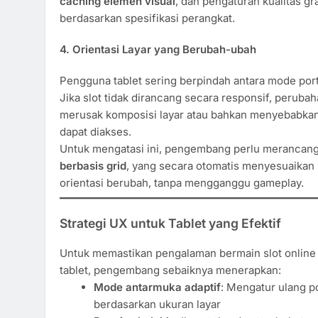
caching elemen visual
, dan pengaturan kualitas gr
berdasarkan spesifikasi perangkat.
4.
Orientasi Layar yang Berubah-ubah
Pengguna tablet sering berpindah antara mode port
Jika slot tidak dirancang secara responsif, perubah
merusak komposisi layar atau bahkan menyebabkan 
dapat diakses.
Untuk mengatasi ini, pengembang perlu merancan
berbasis grid
, yang secara otomatis menyesuaikan 
orientasi berubah, tanpa mengganggu gameplay.
Strategi UX untuk Tablet yang Efektif
Untuk memastikan pengalaman bermain slot online t
tablet, pengembang sebaiknya menerapkan:
Mode antarmuka adaptif
: Mengatur ulang p
berdasarkan ukuran layar