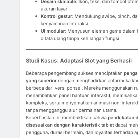
Desain skalable
: Ikon, teks, dan tombol ot
ukuran layar
Kontrol gestur
: Mendukung swipe, pinch, da
kenyamanan interaksi
UI modular
: Menyusun elemen game dalam 
ditata ulang tanpa kehilangan fungsi
Studi Kasus: Adaptasi Slot yang Berhasil
Beberapa pengembang sukses menciptakan
penga
yang superior
dengan menghadirkan antarmuka khu
berbeda dari versi ponsel. Mereka menggunakan ru
menambahkan panel bantuan interaktif, memisahka
kompleks, serta menyematkan animasi non-interakt
tanpa mengganggu alur permainan utama.
Keberhasilan ini membuktikan bahwa
pendekatan d
disesuaikan dengan karakteristik tablet
dapat men
pengguna, durasi bermain, dan loyalitas terhadap ap