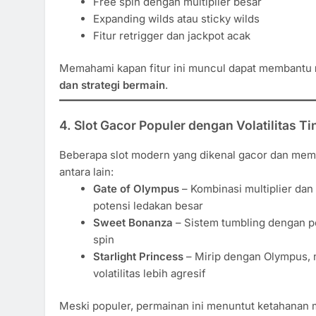
Free spin dengan multiplier besar
Expanding wilds atau sticky wilds
Fitur retrigger dan jackpot acak
Memahami kapan fitur ini muncul dapat membantu
dan strategi bermain
.
4. Slot Gacor Populer dengan Volatilitas Ti
Beberapa slot modern yang dikenal gacor dan memilik
antara lain:
Gate of Olympus
– Kombinasi multiplier dan
potensi ledakan besar
Sweet Bonanza
– Sistem tumbling dengan pe
spin
Starlight Princess
– Mirip dengan Olympus,
volatilitas lebih agresif
Meski populer, permainan ini menuntut ketahanan 