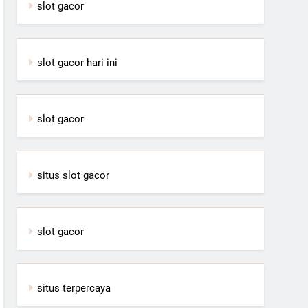
slot gacor
slot gacor hari ini
slot gacor
situs slot gacor
slot gacor
situs terpercaya