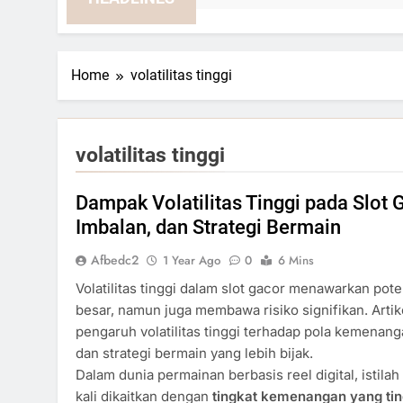
Home
volatilitas tinggi
volatilitas tinggi
Dampak Volatilitas Tinggi pada Slot G
Imbalan, dan Strategi Bermain
Afbedc2
1 Year Ago
0
6 Mins
Volatilitas tinggi dalam slot gacor menawarkan po
besar, namun juga membawa risiko signifikan. Arti
pengaruh volatilitas tinggi terhadap pola kemenang
dan strategi bermain yang lebih bijak.
Dalam dunia permainan berbasis reel digital, istilah
kali dikaitkan dengan
tingkat kemenangan yang tin