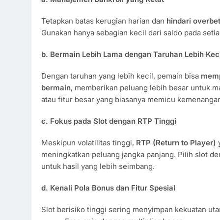
Tetapkan batas kerugian harian dan
hindari overbet
Gunakan hanya sebagian kecil dari saldo pada setia
b.
Bermain Lebih Lama dengan Taruhan Lebih Keci
Dengan taruhan yang lebih kecil, pemain bisa
memp
bermain
, memberikan peluang lebih besar untuk m
atau fitur besar yang biasanya memicu kemenangan 
c.
Fokus pada Slot dengan RTP Tinggi
Meskipun volatilitas tinggi,
RTP (Return to Player)
meningkatkan peluang jangka panjang. Pilih slot 
untuk hasil yang lebih seimbang.
d.
Kenali Pola Bonus dan Fitur Spesial
Slot berisiko tinggi sering menyimpan kekuatan utam