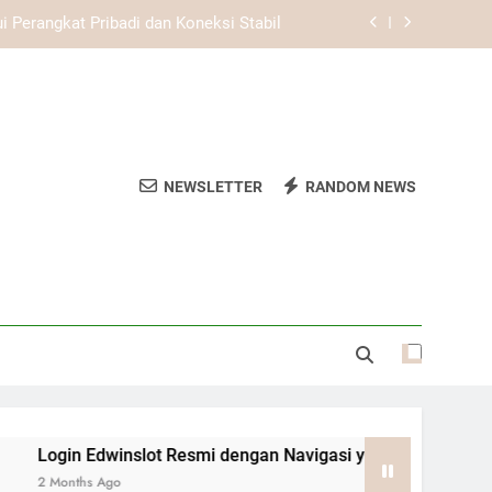
Perangkat Pribadi dan Koneksi Stabil
udah Dipahami untuk Pengguna Digital
 dengan Langkah yang Aman dan Efisien
 Solusi saat Halaman Utama Terkendala
NEWSLETTER
RANDOM NEWS
Perangkat Pribadi dan Koneksi Stabil
udah Dipahami untuk Pengguna Digital
duk Dan Layanan Untuk Kebutuhan Digital Anda.
 dengan Langkah yang Aman dan Efisien
n Edwinslot Resmi dengan Navigasi yang Mudah Dipahami unt
nths Ago