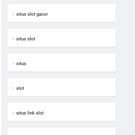
situs slot gacor
situs slot
situs
slot
situs link slot