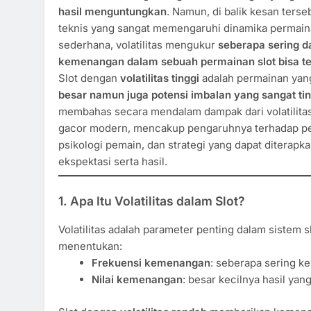
hasil menguntungkan
. Namun, di balik kesan terseb
teknis yang sangat memengaruhi dinamika permai
sederhana, volatilitas mengukur
seberapa sering d
kemenangan dalam sebuah permainan slot bisa te
Slot dengan
volatilitas tinggi
adalah permainan yan
besar namun juga potensi imbalan yang sangat tin
membahas secara mendalam dampak dari volatilitas 
gacor modern, mencakup pengaruhnya terhadap p
psikologi pemain, dan strategi yang dapat diterapk
ekspektasi serta hasil.
1. Apa Itu Volatilitas dalam Slot?
Volatilitas adalah parameter penting dalam sistem sl
menentukan:
Frekuensi kemenangan
: seberapa sering 
Nilai kemenangan
: besar kecilnya hasil yan