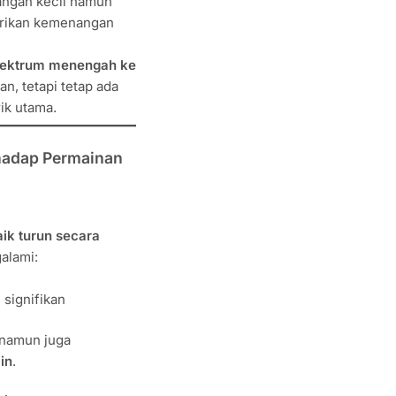
ngan kecil namun
ikan kemenangan
pektrum menengah ke
, tetapi tetap ada
ik utama.
rhadap Permainan
aik turun secara
alami:
signifikan
 namun juga
in
.