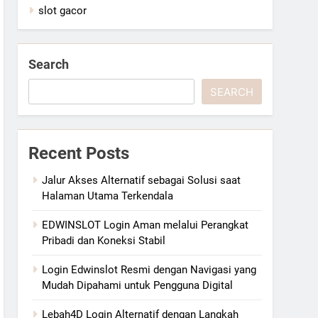
slot gacor
Search
SEARCH
Recent Posts
Jalur Akses Alternatif sebagai Solusi saat
Halaman Utama Terkendala
EDWINSLOT Login Aman melalui Perangkat
Pribadi dan Koneksi Stabil
Login Edwinslot Resmi dengan Navigasi yang
Mudah Dipahami untuk Pengguna Digital
Lebah4D Login Alternatif dengan Langkah