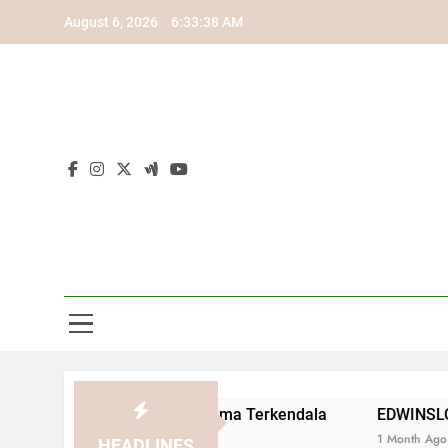
Skip
August 6, 2026
6:33:39 AM
to
content
Arb
Temukan S
si saat Halaman Utama Terkendala
EDWINSLOT Login Aman
1 Month Ago
HEADLINES