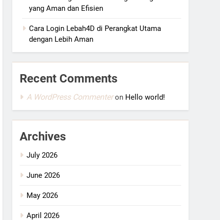
yang Aman dan Efisien
Cara Login Lebah4D di Perangkat Utama
dengan Lebih Aman
Recent Comments
A WordPress Commenter
on
Hello world!
Archives
July 2026
June 2026
May 2026
April 2026