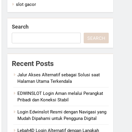
slot gacor
Search
SEARCH
Recent Posts
Jalur Akses Alternatif sebagai Solusi saat
Halaman Utama Terkendala
EDWINSLOT Login Aman melalui Perangkat
Pribadi dan Koneksi Stabil
Login Edwinslot Resmi dengan Navigasi yang
Mudah Dipahami untuk Pengguna Digital
Lebah4D Login Alternatif dengan Langkah