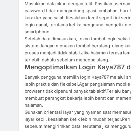
Masukkan data akun dengan teliti.Pastikan usernam
password tidak mengandung spasi tambahan, huruf 
karakter yang salah.Kesalahan kecil seperti ini se
login gagal, terutama ketika pengguna mengetik mel
smartphone.
Setelah data dimasukkan, tekan tombol login sekal
sistem.Jangan menekan tombol berulang-ulang ka
proses menjadi tidak stabil.Jika halaman terasa lam
terlebih dahulu sebelum mencoba ulang.
Mengoptimalkan Login Kaya787 d
Banyak pengguna memilih login Kaya787 melalui s
lebih praktis dan fleksibel.Agar pengalaman mobile 
browser tidak dipenuhi banyak tab aktif.Terlalu ban
membuat perangkat bekerja lebih berat dan memen
halaman.
Gunakan orientasi layar yang nyaman saat memasu
layar kecil, kesalahan ketik lebih mudah terjadi.Pe
sebelum mengirimkan data, terutama jika menggun