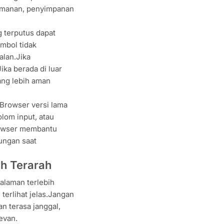
amanan, penyimpanan
g terputus dapat
mbol tidak
alan.Jika
ika berada di luar
yang lebih aman
.Browser versi lama
lom input, atau
rowser membantu
dungan saat
h Terarah
alaman terlebih
terlihat jelas.Jangan
n terasa janggal,
evan.