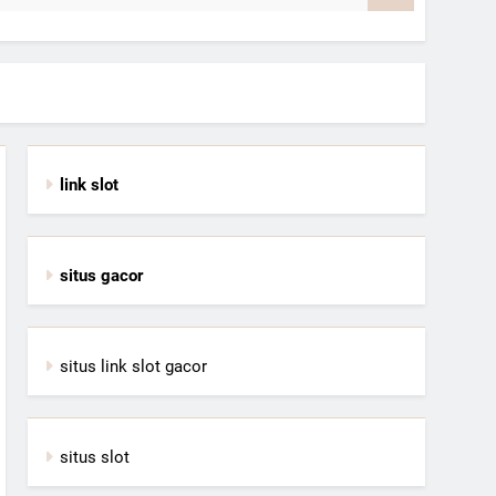
link slot
situs gacor
situs link slot gacor
situs slot