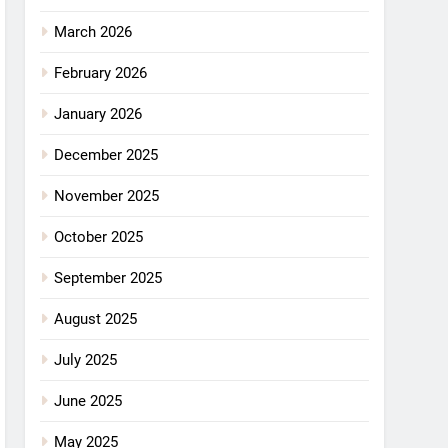
March 2026
February 2026
January 2026
December 2025
November 2025
October 2025
September 2025
August 2025
July 2025
June 2025
May 2025