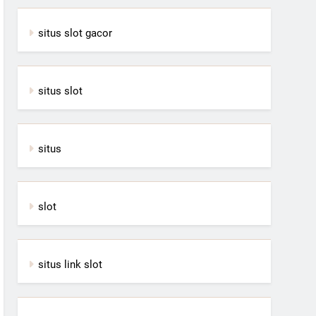
situs slot gacor
situs slot
situs
slot
situs link slot