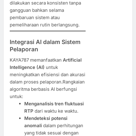
dilakukan secara konsisten tanpa
gangguan bahkan selama
pembaruan sistem atau
pemeliharaan rutin berlangsung.
Integrasi AI dalam Sistem
Pelaporan
KAYA787 memanfaatkan
Artificial
Intelligence (AI)
untuk
meningkatkan efisiensi dan akurasi
dalam proses pelaporan.Rangkaian
algoritma berbasis AI berfungsi
untuk:
Menganalisis tren fluktuasi
RTP
dari waktu ke waktu.
Mendeteksi potensi
anomali
dalam perhitungan
yang tidak sesuai dengan