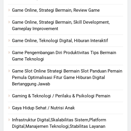
Game Online, Strategi Bermain, Review Game
Game Online, Strategi Bermain, Skill Development,
Gameplay Improvement
Game Online, Teknologi Digital, Hiburan Interaktif
Game Pengembangan Diri Produktivitas Tips Bermain
Game Teknologi
Game Slot Online Strategi Bermain Slot Panduan Pemain
Pemula Optimalisasi Fitur Game Hiburan Digital
Bertanggung Jawab
Gaming & Teknologi / Perilaku & Psikologi Pemain
Gaya Hidup Sehat / Nutrisi Anak
Infrastruktur Digital,Skalabilitas Sistem,Platform
Digital,Manajemen Teknologi,Stabilitas Layanan