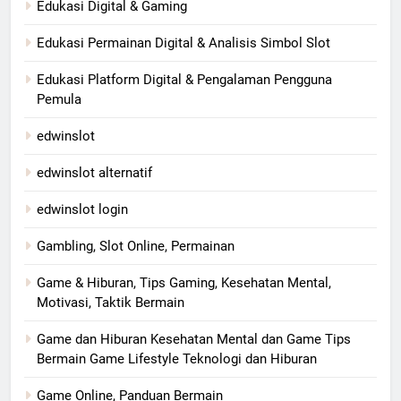
Edukasi Digital & Gaming
Edukasi Permainan Digital & Analisis Simbol Slot
Edukasi Platform Digital & Pengalaman Pengguna
Pemula
edwinslot
edwinslot alternatif
edwinslot login
Gambling, Slot Online, Permainan
Game & Hiburan, Tips Gaming, Kesehatan Mental,
Motivasi, Taktik Bermain
Game dan Hiburan Kesehatan Mental dan Game Tips
Bermain Game Lifestyle Teknologi dan Hiburan
Game Online, Panduan Bermain