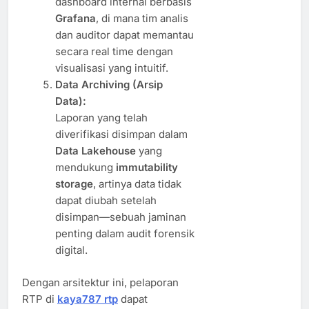
dashboard internal berbasis
Grafana
, di mana tim analis
dan auditor dapat memantau
secara real time dengan
visualisasi yang intuitif.
Data Archiving (Arsip
Data):
Laporan yang telah
diverifikasi disimpan dalam
Data Lakehouse
yang
mendukung
immutability
storage
, artinya data tidak
dapat diubah setelah
disimpan—sebuah jaminan
penting dalam audit forensik
digital.
Dengan arsitektur ini, pelaporan
RTP di
kaya787 rtp
dapat