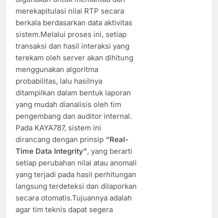
merekapitulasi nilai RTP secara
berkala berdasarkan data aktivitas
sistem.Melalui proses ini, setiap
transaksi dan hasil interaksi yang
terekam oleh server akan dihitung
menggunakan algoritma
probabilitas, lalu hasilnya
ditampilkan dalam bentuk laporan
yang mudah dianalisis oleh tim
pengembang dan auditor internal.
Pada KAYA787, sistem ini
dirancang dengan prinsip
“Real-
Time Data Integrity”
, yang berarti
setiap perubahan nilai atau anomali
yang terjadi pada hasil perhitungan
langsung terdeteksi dan dilaporkan
secara otomatis.Tujuannya adalah
agar tim teknis dapat segera