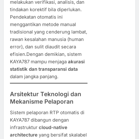
melakukan verifikasi, analisis, dan
tindakan korektif bila diperlukan.
Pendekatan otomatis ini
menggantikan metode manual
tradisional yang cenderung lambat,
rawan kesalahan manusia (human
error), dan sulit diaudit secara
efisien.Dengan demikian, sistem
KAYA787 mampu menjaga
akurasi
statistik dan transparansi data
dalam jangka panjang.
Arsitektur Teknologi dan
Mekanisme Pelaporan
Sistem pelaporan RTP otomatis di
KAYA787 dibangun dengan
infrastruktur
cloud-native
architecture
yang bersifat skalabel