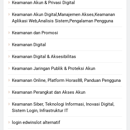
Keamanan Akun & Privasi Digital
Keamanan Akun Digital,Manajemen Akses,Keamanan
Aplikasi Web,Analisis Sistem,Pengalaman Pengguna
Keamanan dan Promosi
Keamanan Digital
Keamanan Digital & Aksesibilitas
Keamanan Jaringan Publik & Proteksi Akun
Keamanan Online, Platform Horas88, Panduan Pengguna
Keamanan Perangkat dan Akses Akun
Keamanan Siber, Teknologi Informasi, Inovasi Digital,
Sistem Login, Infrastruktur IT
login edwinslot alternatif