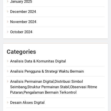
January 2025
December 2024
November 2024
October 2024
Categories
Analisis Data & Komunitas Digital
Analisis Pengguna & Strategi Waktu Bermain
Analisis Permainan Digital,Distribusi Simbol
Seimbang,Struktur Permainan Stabil,Observasi Ritme
Putaran,Pengalaman Bermain Terkontrol
Desain Akses Digital