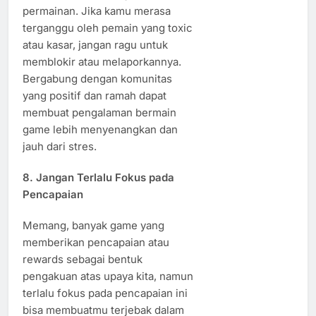
permainan. Jika kamu merasa
terganggu oleh pemain yang toxic
atau kasar, jangan ragu untuk
memblokir atau melaporkannya.
Bergabung dengan komunitas
yang positif dan ramah dapat
membuat pengalaman bermain
game lebih menyenangkan dan
jauh dari stres.
8. Jangan Terlalu Fokus pada
Pencapaian
Memang, banyak game yang
memberikan pencapaian atau
rewards sebagai bentuk
pengakuan atas upaya kita, namun
terlalu fokus pada pencapaian ini
bisa membuatmu terjebak dalam