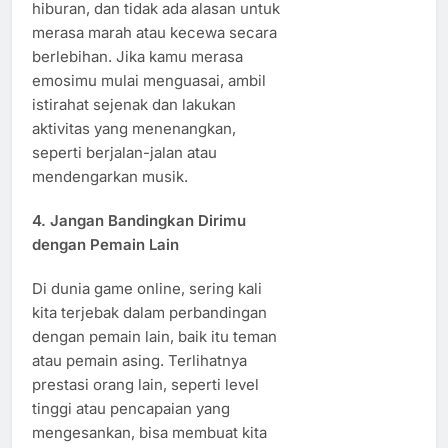
hiburan, dan tidak ada alasan untuk
merasa marah atau kecewa secara
berlebihan. Jika kamu merasa
emosimu mulai menguasai, ambil
istirahat sejenak dan lakukan
aktivitas yang menenangkan,
seperti berjalan-jalan atau
mendengarkan musik.
4. Jangan Bandingkan Dirimu
dengan Pemain Lain
Di dunia game online, sering kali
kita terjebak dalam perbandingan
dengan pemain lain, baik itu teman
atau pemain asing. Terlihatnya
prestasi orang lain, seperti level
tinggi atau pencapaian yang
mengesankan, bisa membuat kita