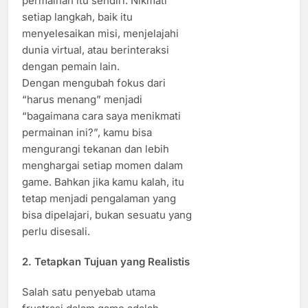
permainan itu sendiri. Nikmati
setiap langkah, baik itu
menyelesaikan misi, menjelajahi
dunia virtual, atau berinteraksi
dengan pemain lain.
Dengan mengubah fokus dari
“harus menang” menjadi
“bagaimana cara saya menikmati
permainan ini?”, kamu bisa
mengurangi tekanan dan lebih
menghargai setiap momen dalam
game. Bahkan jika kamu kalah, itu
tetap menjadi pengalaman yang
bisa dipelajari, bukan sesuatu yang
perlu disesali.
2. Tetapkan Tujuan yang Realistis
Salah satu penyebab utama