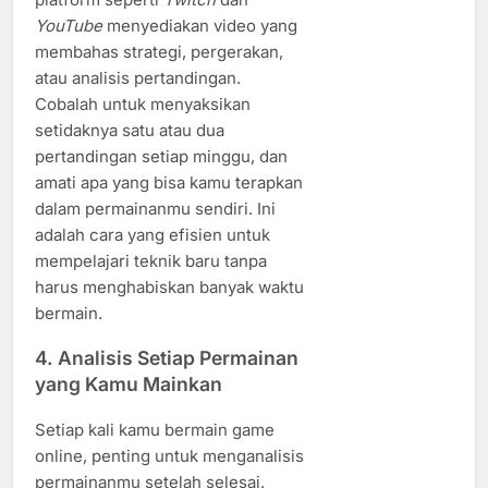
YouTube
menyediakan video yang
membahas strategi, pergerakan,
atau analisis pertandingan.
Cobalah untuk menyaksikan
setidaknya satu atau dua
pertandingan setiap minggu, dan
amati apa yang bisa kamu terapkan
dalam permainanmu sendiri. Ini
adalah cara yang efisien untuk
mempelajari teknik baru tanpa
harus menghabiskan banyak waktu
bermain.
4. Analisis Setiap Permainan
yang Kamu Mainkan
Setiap kali kamu bermain game
online, penting untuk menganalisis
permainanmu setelah selesai.