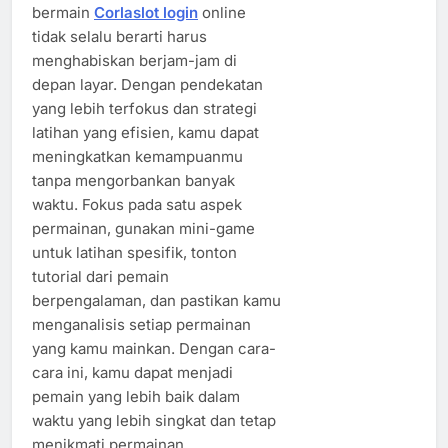
bermain
Corlaslot login
online
tidak selalu berarti harus
menghabiskan berjam-jam di
depan layar. Dengan pendekatan
yang lebih terfokus dan strategi
latihan yang efisien, kamu dapat
meningkatkan kemampuanmu
tanpa mengorbankan banyak
waktu. Fokus pada satu aspek
permainan, gunakan mini-game
untuk latihan spesifik, tonton
tutorial dari pemain
berpengalaman, dan pastikan kamu
menganalisis setiap permainan
yang kamu mainkan. Dengan cara-
cara ini, kamu dapat menjadi
pemain yang lebih baik dalam
waktu yang lebih singkat dan tetap
menikmati permainan.