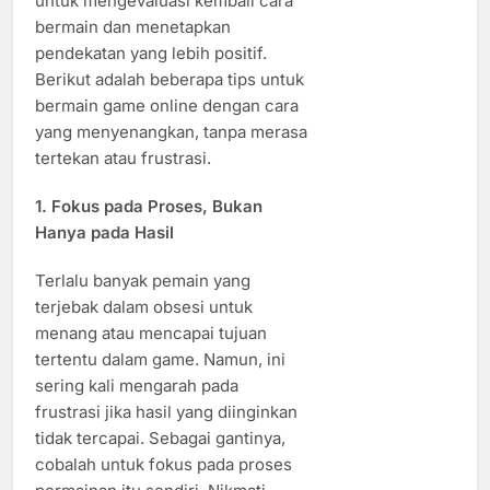
untuk mengevaluasi kembali cara
bermain dan menetapkan
pendekatan yang lebih positif.
Berikut adalah beberapa tips untuk
bermain game online dengan cara
yang menyenangkan, tanpa merasa
tertekan atau frustrasi.
1. Fokus pada Proses, Bukan
Hanya pada Hasil
Terlalu banyak pemain yang
terjebak dalam obsesi untuk
menang atau mencapai tujuan
tertentu dalam game. Namun, ini
sering kali mengarah pada
frustrasi jika hasil yang diinginkan
tidak tercapai. Sebagai gantinya,
cobalah untuk fokus pada proses