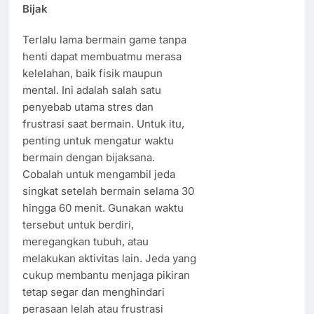
Bijak
Terlalu lama bermain game tanpa
henti dapat membuatmu merasa
kelelahan, baik fisik maupun
mental. Ini adalah salah satu
penyebab utama stres dan
frustrasi saat bermain. Untuk itu,
penting untuk mengatur waktu
bermain dengan bijaksana.
Cobalah untuk mengambil jeda
singkat setelah bermain selama 30
hingga 60 menit. Gunakan waktu
tersebut untuk berdiri,
meregangkan tubuh, atau
melakukan aktivitas lain. Jeda yang
cukup membantu menjaga pikiran
tetap segar dan menghindari
perasaan lelah atau frustrasi