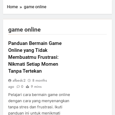
Home
game online
game online
Panduan Bermain Game
Online yang Tidak
Membuatmu Frustrasi:
Nikmati Setiap Momen
Tanpa Tertekan
afbedc2
8 months
ago
0
9 mins
Pelajari cara bermain game online
dengan cara yang menyenangkan
tanpa stres dan frustrasi. Ikuti
panduan ini untuk menikmati