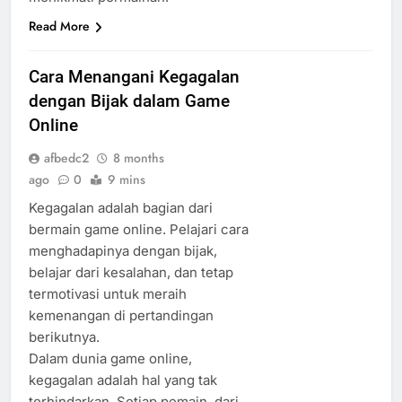
Read More
Cara Menangani Kegagalan
dengan Bijak dalam Game
Online
afbedc2
8 months
ago
0
9 mins
Kegagalan adalah bagian dari
bermain game online. Pelajari cara
menghadapinya dengan bijak,
belajar dari kesalahan, dan tetap
termotivasi untuk meraih
kemenangan di pertandingan
berikutnya.
Dalam dunia game online,
kegagalan adalah hal yang tak
terhindarkan. Setiap pemain, dari