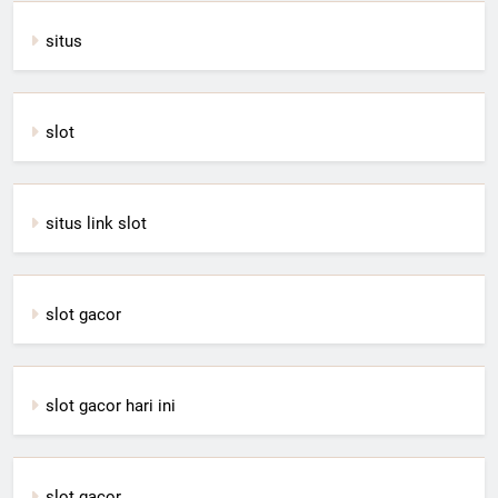
situs
slot
situs link slot
slot gacor
slot gacor hari ini
slot gacor