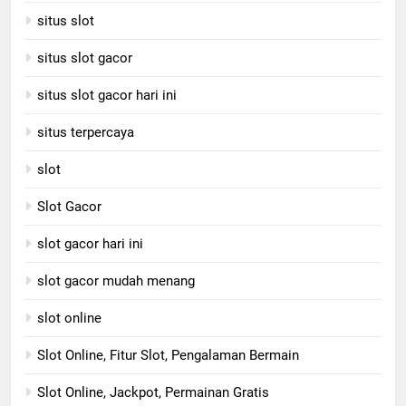
situs slot
situs slot gacor
situs slot gacor hari ini
situs terpercaya
slot
Slot Gacor
slot gacor hari ini
slot gacor mudah menang
slot online
Slot Online, Fitur Slot, Pengalaman Bermain
Slot Online, Jackpot, Permainan Gratis