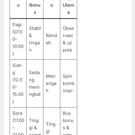
u
Bonu
o
Utam
s
a
Pagi
Stabil
Obse
(07.0
&
Rend
rvasi
0–
ringa
ah
& uji
10.00
n
pola
)
Sian
g
Seda
Men
Spin
(12.0
ng
enga
komb
0–
meni
h
inasi
15.00
ngkat
)
Sore
Buy
(17.00
Ting
bonu
Ting
–
gi &
s &
gi
21.00
cepat
spin