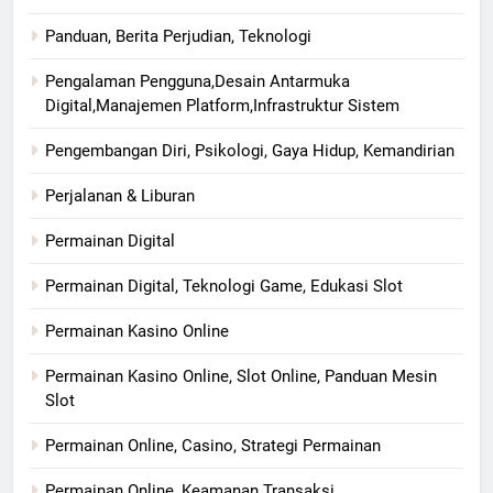
Panduan, Berita Perjudian, Teknologi
Pengalaman Pengguna,Desain Antarmuka
Digital,Manajemen Platform,Infrastruktur Sistem
Pengembangan Diri, Psikologi, Gaya Hidup, Kemandirian
Perjalanan & Liburan
Permainan Digital
Permainan Digital, Teknologi Game, Edukasi Slot
Permainan Kasino Online
Permainan Kasino Online, Slot Online, Panduan Mesin
Slot
Permainan Online, Casino, Strategi Permainan
Permainan Online, Keamanan Transaksi