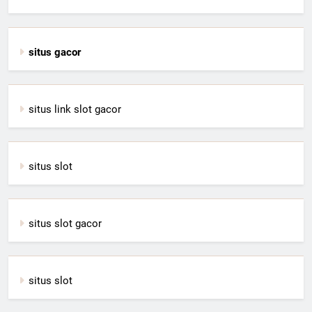
situs gacor
situs link slot gacor
situs slot
situs slot gacor
situs slot