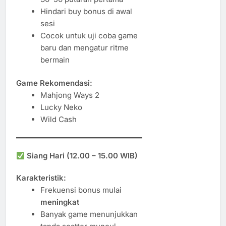
Hindari buy bonus di awal
sesi
Cocok untuk uji coba game
baru dan mengatur ritme
bermain
Game Rekomendasi:
Mahjong Ways 2
Lucky Neko
Wild Cash
Siang Hari (12.00 – 15.00 WIB)
Karakteristik:
Frekuensi bonus mulai
meningkat
Banyak game menunjukkan