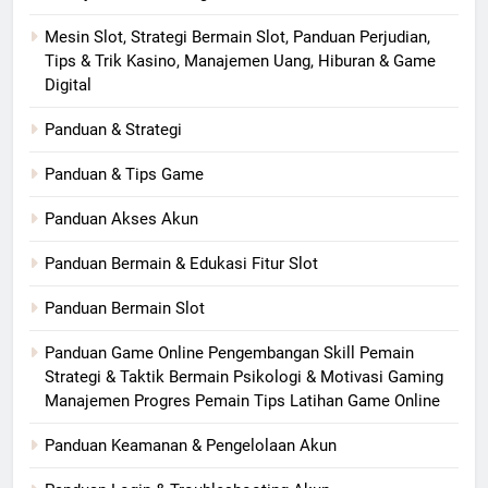
Mesin Slot, Strategi Bermain Slot, Panduan Perjudian,
Tips & Trik Kasino, Manajemen Uang, Hiburan & Game
Digital
Panduan & Strategi
Panduan & Tips Game
Panduan Akses Akun
Panduan Bermain & Edukasi Fitur Slot
Panduan Bermain Slot
Panduan Game Online Pengembangan Skill Pemain
Strategi & Taktik Bermain Psikologi & Motivasi Gaming
Manajemen Progres Pemain Tips Latihan Game Online
Panduan Keamanan & Pengelolaan Akun