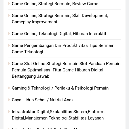
Game Online, Strategi Bermain, Review Game
Game Online, Strategi Bermain, Skill Development,
Gameplay Improvement
Game Online, Teknologi Digital, Hiburan Interaktif
Game Pengembangan Diri Produktivitas Tips Bermain
Game Teknologi
Game Slot Online Strategi Bermain Slot Panduan Pemain
Pemula Optimalisasi Fitur Game Hiburan Digital
Bertanggung Jawab
Gaming & Teknologi / Perilaku & Psikologi Pemain
Gaya Hidup Sehat / Nutrisi Anak
Infrastruktur Digital,Skalabilitas Sistem,Platform
Digital,Manajemen Teknologi,Stabilitas Layanan