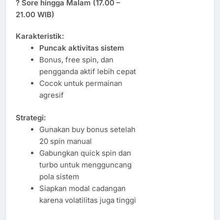
?
Sore hingga Malam (17.00 –
21.00 WIB)
Karakteristik:
Puncak aktivitas sistem
Bonus, free spin, dan
pengganda aktif lebih cepat
Cocok untuk permainan
agresif
Strategi:
Gunakan buy bonus setelah
20 spin manual
Gabungkan quick spin dan
turbo untuk mengguncang
pola sistem
Siapkan modal cadangan
karena volatilitas juga tinggi