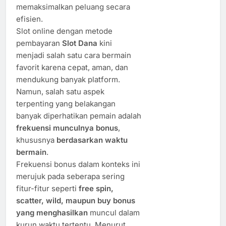
memaksimalkan peluang secara
efisien.
Slot online dengan metode
pembayaran
Slot Dana
kini
menjadi salah satu cara bermain
favorit karena cepat, aman, dan
mendukung banyak platform.
Namun, salah satu aspek
terpenting yang belakangan
banyak diperhatikan pemain adalah
frekuensi munculnya bonus
,
khususnya
berdasarkan waktu
bermain
.
Frekuensi bonus dalam konteks ini
merujuk pada seberapa sering
fitur-fitur seperti
free spin,
scatter, wild, maupun buy bonus
yang menghasilkan
muncul dalam
kurun waktu tertentu. Menurut