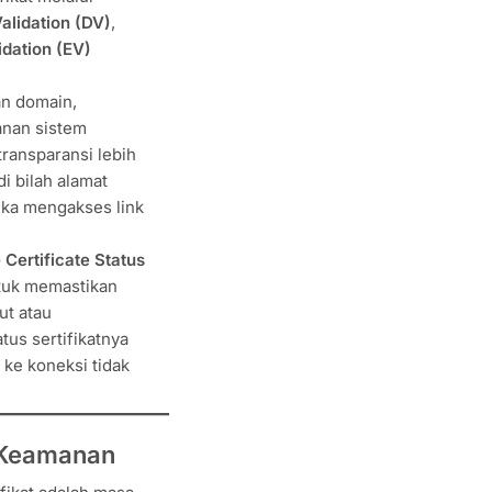
alidation (DV)
,
idation (EV)
an domain,
anan sistem
ransparansi lebih
i bilah alamat
ka mengakses link
Certificate Status
uk memastikan
ut atau
tus sertifikatnya
ke koneksi tidak
t Keamanan