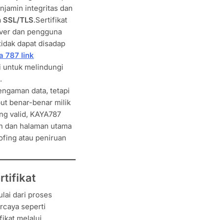
jamin integritas dan
n SSL/TLS
.Sertifikat
rver dan pengguna
tidak dapat disadap
a 787 link
i untuk melindungi
.
engaman data, tetapi
ut benar-benar milik
ang valid, KAYA787
in dan halaman utama
ofing atau peniruan
tifikat
ai dari proses
rcaya seperti
fikat melalui