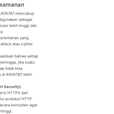
 Keamanan
nk KAYA787 mencakup
3 digunakan sebagai
asi lebih tinggi dan
si
kerentanan yang
attack atau cipher
stikan bahwa setiap
ehingga, jika suatu
ap tidak bisa
 di KAYA787 lebih
t Security)
ersi HTTPS dari
lui protokol HTTP
secara konsisten agar
tinggi.