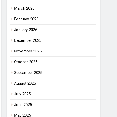
March 2026
February 2026
January 2026
December 2025
November 2025
October 2025
September 2025
August 2025
July 2025
June 2025
May 2025