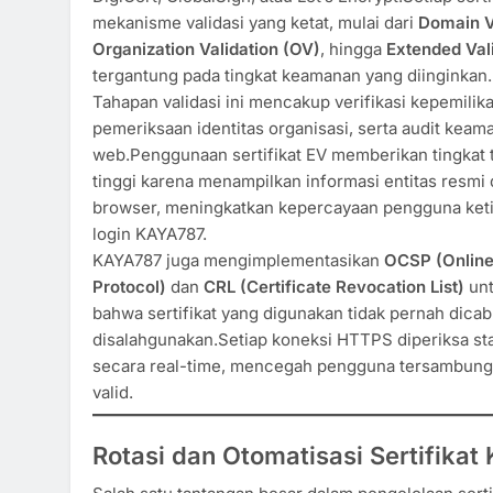
mekanisme validasi yang ketat, mulai dari
Domain V
Organization Validation (OV)
, hingga
Extended Val
tergantung pada tingkat keamanan yang diinginkan.
Tahapan validasi ini mencakup verifikasi kepemilik
pemeriksaan identitas organisasi, serta audit keam
web.Penggunaan sertifikat EV memberikan tingkat t
tinggi karena menampilkan informasi entitas resmi d
browser, meningkatkan kepercayaan pengguna keti
login KAYA787.
KAYA787 juga mengimplementasikan
OCSP (Online 
Protocol)
dan
CRL (Certificate Revocation List)
unt
bahwa sertifikat yang digunakan tidak pernah dicab
disalahgunakan.Setiap koneksi HTTPS diperiksa sta
secara real-time, mencegah pengguna tersambung 
valid.
Rotasi dan Otomatisasi Sertifika