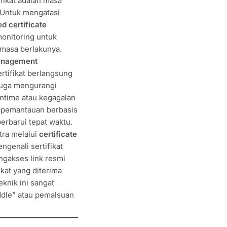
fikat adalah masa
i.Untuk mengatasi
d certificate
onitoring untuk
 masa berlakunya.
Management
tifikat berlangsung
 juga mengurangi
ntime atau kegagalan
n pemantauan berbasis
erbarui tepat waktu.
ra melalui
certificate
ngenali sertifikat
ngakses link resmi
kat yang diterima
knik ini sangat
dle” atau pemalsuan