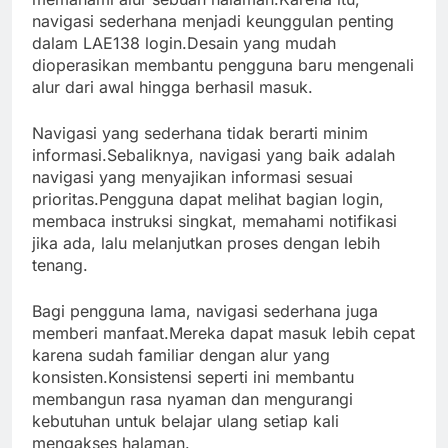
navigasi sederhana menjadi keunggulan penting
dalam LAE138 login.Desain yang mudah
dioperasikan membantu pengguna baru mengenali
alur dari awal hingga berhasil masuk.
Navigasi yang sederhana tidak berarti minim
informasi.Sebaliknya, navigasi yang baik adalah
navigasi yang menyajikan informasi sesuai
prioritas.Pengguna dapat melihat bagian login,
membaca instruksi singkat, memahami notifikasi
jika ada, lalu melanjutkan proses dengan lebih
tenang.
Bagi pengguna lama, navigasi sederhana juga
memberi manfaat.Mereka dapat masuk lebih cepat
karena sudah familiar dengan alur yang
konsisten.Konsistensi seperti ini membantu
membangun rasa nyaman dan mengurangi
kebutuhan untuk belajar ulang setiap kali
mengakses halaman.