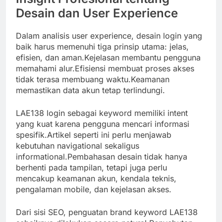
Desain dan User Experience
Dalam analisis user experience, desain login yang
baik harus memenuhi tiga prinsip utama: jelas,
efisien, dan aman.Kejelasan membantu pengguna
memahami alur.Efisiensi membuat proses akses
tidak terasa membuang waktu.Keamanan
memastikan data akun tetap terlindungi.
LAE138 login sebagai keyword memiliki intent
yang kuat karena pengguna mencari informasi
spesifik.Artikel seperti ini perlu menjawab
kebutuhan navigational sekaligus
informational.Pembahasan desain tidak hanya
berhenti pada tampilan, tetapi juga perlu
mencakup keamanan akun, kendala teknis,
pengalaman mobile, dan kejelasan akses.
Dari sisi SEO, penguatan brand keyword LAE138