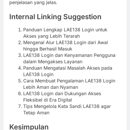
penjelasan yang jelas.
Internal Linking Suggestion
Panduan Lengkap LAE138 Login untuk
Akses yang Lebih Terarah
Mengenal Alur LAE138 Login dari Awal
hingga Berhasil Masuk
LAE138 Login dan Kenyamanan Pengguna
dalam Mengakses Layanan
Panduan Mengatasi Masalah Akses pada
LAE138 Login
Cara Membuat Pengalaman LAE138 Login
Lebih Aman dan Nyaman
LAE138 Login dan Dukungan Akses
Fleksibel di Era Digital
Tips Mengelola Kata Sandi LAE138 agar
Tetap Aman
Kesimpulan