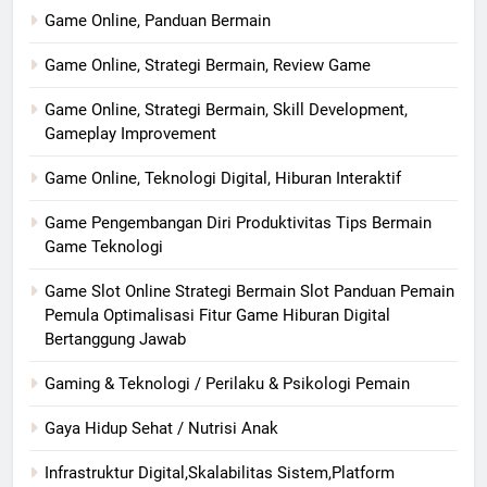
Game Online, Panduan Bermain
Game Online, Strategi Bermain, Review Game
Game Online, Strategi Bermain, Skill Development,
Gameplay Improvement
Game Online, Teknologi Digital, Hiburan Interaktif
Game Pengembangan Diri Produktivitas Tips Bermain
Game Teknologi
Game Slot Online Strategi Bermain Slot Panduan Pemain
Pemula Optimalisasi Fitur Game Hiburan Digital
Bertanggung Jawab
Gaming & Teknologi / Perilaku & Psikologi Pemain
Gaya Hidup Sehat / Nutrisi Anak
Infrastruktur Digital,Skalabilitas Sistem,Platform