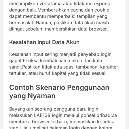
menampilkan versi lama atau tidak merespons
dengan baik.Membersihkan cache dan cookie
dapat membantu memperbaiki tampilan yang
bermasalah.Namun, pastikan data akun masih
diingat sebelum membersihkan data browser.
Kesalahan Input Data Akun
Kesalahan input sering menjadi penyebab login
gagal.Periksa kembali nama akun dan kata
sandi.Pastikan tidak ada spasi tambahan, karakter
tertukar, atau huruf kapital yang tidak sesuai.
Contoh Skenario Penggunaan
yang Nyaman
Bayangkan seorang pengguna baru ingin
melakukan LAE138 login melalui ponsel pribadi.Ia
membuka browser terbaru, memastikan koneksi
stabil, lalu melihat halaman login dengan kolom