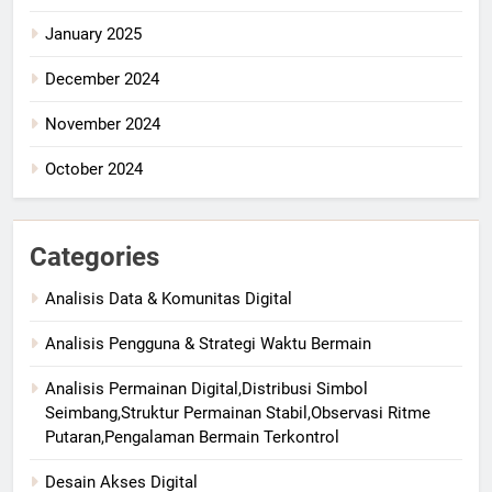
January 2025
December 2024
November 2024
October 2024
Categories
Analisis Data & Komunitas Digital
Analisis Pengguna & Strategi Waktu Bermain
Analisis Permainan Digital,Distribusi Simbol
Seimbang,Struktur Permainan Stabil,Observasi Ritme
Putaran,Pengalaman Bermain Terkontrol
Desain Akses Digital