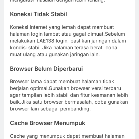
Koneksi Tidak Stabil
Koneksi internet yang lemah dapat membuat
halaman login lambat atau gagal dimuat.Sebelum
melakukan LAE138 login, pastikan jaringan dalam
kondisi stabil.Jika halaman terasa berat, coba
muat ulang atau gunakan jaringan lain.
Browser Belum Diperbarui
Browser lama dapat membuat halaman tidak
berjalan optimal.Gunakan browser versi terbaru
agar tampilan lebih stabil dan fitur keamanan lebih
baik.Jika satu browser bermasalah, coba gunakan
browser lain sebagai pembanding.
Cache Browser Menumpuk
Cache yang menumpuk dapat membuat halaman