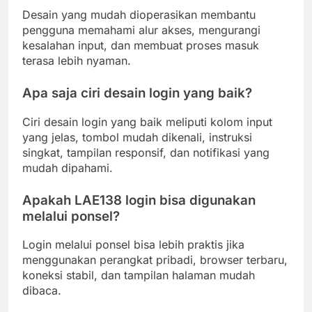
Desain yang mudah dioperasikan membantu
pengguna memahami alur akses, mengurangi
kesalahan input, dan membuat proses masuk
terasa lebih nyaman.
Apa saja ciri desain login yang baik?
Ciri desain login yang baik meliputi kolom input
yang jelas, tombol mudah dikenali, instruksi
singkat, tampilan responsif, dan notifikasi yang
mudah dipahami.
Apakah LAE138 login bisa digunakan
melalui ponsel?
Login melalui ponsel bisa lebih praktis jika
menggunakan perangkat pribadi, browser terbaru,
koneksi stabil, dan tampilan halaman mudah
dibaca.