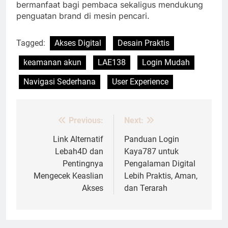
bermanfaat bagi pembaca sekaligus mendukung
penguatan brand di mesin pencari.
Tagged:
Akses Digital
Desain Praktis
keamanan akun
LAE138
Login Mudah
Navigasi Sederhana
User Experience
Previous:
Next:
Post
navigation
Link Alternatif
Panduan Login
Lebah4D dan
Kaya787 untuk
Pentingnya
Pengalaman Digital
Mengecek Keaslian
Lebih Praktis, Aman,
Akses
dan Terarah