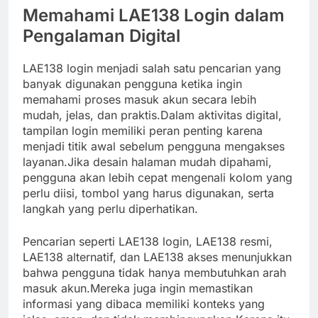
Memahami LAE138 Login dalam
Pengalaman Digital
LAE138 login menjadi salah satu pencarian yang
banyak digunakan pengguna ketika ingin
memahami proses masuk akun secara lebih
mudah, jelas, dan praktis.Dalam aktivitas digital,
tampilan login memiliki peran penting karena
menjadi titik awal sebelum pengguna mengakses
layanan.Jika desain halaman mudah dipahami,
pengguna akan lebih cepat mengenali kolom yang
perlu diisi, tombol yang harus digunakan, serta
langkah yang perlu diperhatikan.
Pencarian seperti LAE138 login, LAE138 resmi,
LAE138 alternatif, dan LAE138 akses menunjukkan
bahwa pengguna tidak hanya membutuhkan arah
masuk akun.Mereka juga ingin memastikan
informasi yang dibaca memiliki konteks yang