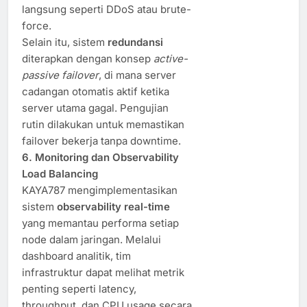
langsung seperti DDoS atau brute-
force.
Selain itu, sistem
redundansi
diterapkan dengan konsep
active-
passive failover
, di mana server
cadangan otomatis aktif ketika
server utama gagal. Pengujian
rutin dilakukan untuk memastikan
failover bekerja tanpa downtime.
6. Monitoring dan Observability
Load Balancing
KAYA787 mengimplementasikan
sistem
observability real-time
yang memantau performa setiap
node dalam jaringan. Melalui
dashboard analitik, tim
infrastruktur dapat melihat metrik
penting seperti latency,
throughput, dan CPU usage secara