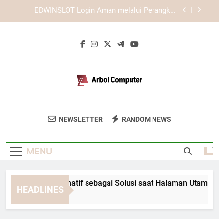
Skip
Login Edwinslot Resmi dengan Navigasi yang
to
Mudah Dipahami untuk Pengguna Digital
content
Lebah4D Login Alternatif dengan Langkah yang
Aman dan Efisien
Jalur Akses Alternatif sebagai Solusi saat
Halaman Utama Terkendala
EDWINSLOT Login Aman melalui Perangkat
Pribadi dan Koneksi Stabil
Login Edwinslot Resmi dengan Navigasi yang
Mudah Dipahami untuk Pengguna Digital
Arbol Computer
Temukan Solusi Komputer Dan Teknologi
Lebah4D Login Alternatif dengan Langkah yang
NEWSLETTER
RANDOM NEWS
Aman dan Efisien
Terbaru Di Arbol Computer. Produk Dan
Layanan Untuk Kebutuhan Digital Anda.
MENU
lur Akses Alternatif sebagai Solusi saat Halaman Utama Terk
HEADLINES
Weeks Ago