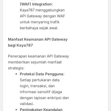
(WAF) Integration:
Kaya787 menggabungkan
API Gateway dengan WAF
untuk menyaring trafik
berbahaya sejak awal.
Manfaat Keamanan API Gateway
bagi Kaya787
Penerapan keamanan API Gateway
memberikan sejumlah manfaat
strategis:
Proteksi Data Pengguna:
Setiap pertukaran data
login, transaksi, dan
informasi sensitif dijaga
dengan lapisan enkripsi dan
validasi.
Peningkatan Keandalan