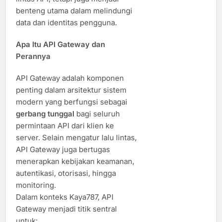
benteng utama dalam melindungi
data dan identitas pengguna.
Apa Itu API Gateway dan
Perannya
API Gateway adalah komponen
penting dalam arsitektur sistem
modern yang berfungsi sebagai
gerbang tunggal
bagi seluruh
permintaan API dari klien ke
server. Selain mengatur lalu lintas,
API Gateway juga bertugas
menerapkan kebijakan keamanan,
autentikasi, otorisasi, hingga
monitoring.
Dalam konteks Kaya787, API
Gateway menjadi titik sentral
untuk: