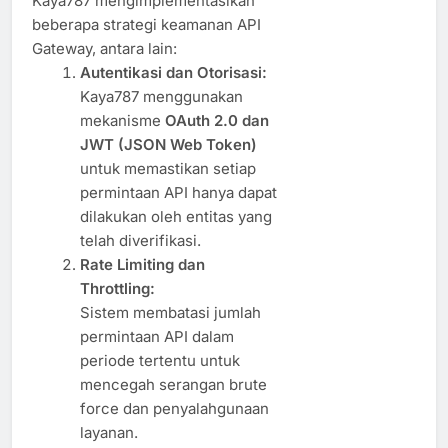
Kaya787 mengimplementasikan
beberapa strategi keamanan API
Gateway, antara lain:
Autentikasi dan Otorisasi:
Kaya787 menggunakan
mekanisme
OAuth 2.0 dan
JWT (JSON Web Token)
untuk memastikan setiap
permintaan API hanya dapat
dilakukan oleh entitas yang
telah diverifikasi.
Rate Limiting dan
Throttling:
Sistem membatasi jumlah
permintaan API dalam
periode tertentu untuk
mencegah serangan brute
force dan penyalahgunaan
layanan.