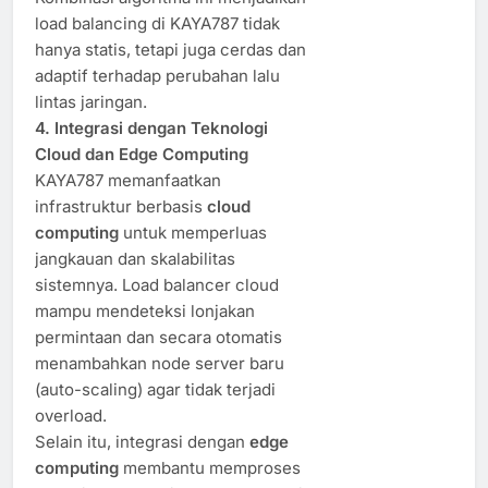
load balancing di KAYA787 tidak
hanya statis, tetapi juga cerdas dan
adaptif terhadap perubahan lalu
lintas jaringan.
4. Integrasi dengan Teknologi
Cloud dan Edge Computing
KAYA787 memanfaatkan
infrastruktur berbasis
cloud
computing
untuk memperluas
jangkauan dan skalabilitas
sistemnya. Load balancer cloud
mampu mendeteksi lonjakan
permintaan dan secara otomatis
menambahkan node server baru
(auto-scaling) agar tidak terjadi
overload.
Selain itu, integrasi dengan
edge
computing
membantu memproses