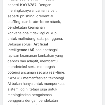
seperti
KAYA787
. Dengan
meningkatnya ancaman siber,
seperti phishing, credential
stuffing, dan brute-force attack,
pendekatan keamanan
konvensional tidak lagi cukup
untuk melindungi data pengguna.
Sebagai solusi,
Artificial
Intelligence (AI)
hadir sebagai
lapisan keamanan tambahan yang
cerdas dan adaptif, membantu
mendeteksi serta mencegah
potensi ancaman secara real-time.
KAYA787 memanfaatkan teknologi
AI bukan hanya untuk memperkuat
sistem login, tetapi juga untuk
meningkatkan pengalaman
pengguna dengan pendekatan