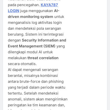
pada pencegahan.
KAYA787
LOGIN
juga menggunakan
AI-
driven monitoring system
untuk
menganalisis log aktivitas login
dan mendeteksi pola serangan
berulang. Sistem ini terintegrasi
dengan
Security Information and
Event Management (SIEM)
yang
dilengkapi modul AI untuk
melakukan
threat correlation
secara otomatis.
AI dapat mengenali serangan
berantai, misalnya kombinasi
antara brute-force dan phishing
yang terjadi dalam periode waktu
tertentu. Setelah mendeteksi
anomali, sistem akan mengirimkan
peringatan ke tim keamanan dan,