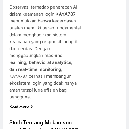
Observasi terhadap penerapan AI
dalam keamanan login
KAYA787
menunjukkan bahwa kecerdasan
buatan memiliki peran fundamental
dalam menghadirkan sistem
keamanan yang responsif, adaptif,
dan cerdas. Dengan
menggabungkan
machine
learning, behavioral analytics,
dan real-time monitoring
,
KAYA787 berhasil membangun
ekosistem login yang tidak hanya
aman tetapi juga efisien bagi
pengguna.
Read More
Studi Tentang Mekanisme