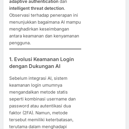
adaptive authentication
dan
intelligent threat detection
.
Observasi terhadap penerapan ini
menunjukkan bagaimana AI mampu
menghadirkan keseimbangan
antara keamanan dan kenyamanan
pengguna.
1. Evolusi Keamanan Login
dengan Dukungan AI
Sebelum integrasi AI, sistem
keamanan login umumnya
mengandalkan metode statis
seperti kombinasi username dan
password atau autentikasi dua
faktor (2FA). Namun, metode
tersebut memiliki keterbatasan,
terutama dalam menghadapi