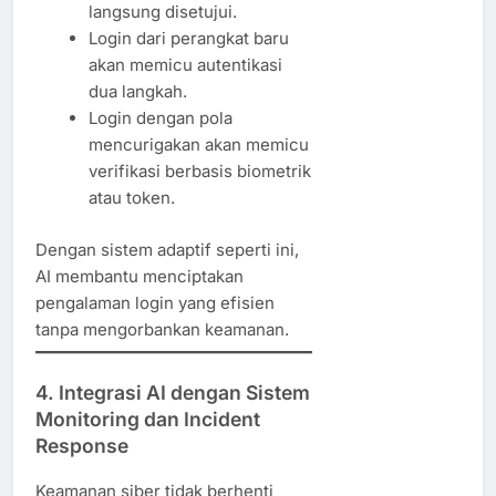
langsung disetujui.
Login dari perangkat baru
akan memicu autentikasi
dua langkah.
Login dengan pola
mencurigakan akan memicu
verifikasi berbasis biometrik
atau token.
Dengan sistem adaptif seperti ini,
AI membantu menciptakan
pengalaman login yang efisien
tanpa mengorbankan keamanan.
4. Integrasi AI dengan Sistem
Monitoring dan Incident
Response
Keamanan siber tidak berhenti