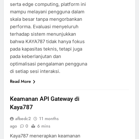
serta edge computing, platform ini
mampu melayani pengguna dalam
skala besar tanpa mengorbankan
performa. Evaluasi menyeluruh
terhadap sistem menunjukkan
bahwa KAYA787 tidak hanya fokus
pada kapasitas teknis, tetapi juga
pada keberlanjutan dan
optimalisasi pengalaman pengguna
di setiap sesi interaksi.
Read More
Keamanan API Gateway di
Kaya787
afbedc2
11 months
ago
0
6 mins
Kaya787 menerapkan keamanan