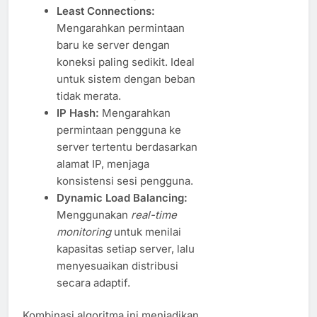
Least Connections:
Mengarahkan permintaan
baru ke server dengan
koneksi paling sedikit. Ideal
untuk sistem dengan beban
tidak merata.
IP Hash:
Mengarahkan
permintaan pengguna ke
server tertentu berdasarkan
alamat IP, menjaga
konsistensi sesi pengguna.
Dynamic Load Balancing:
Menggunakan
real-time
monitoring
untuk menilai
kapasitas setiap server, lalu
menyesuaikan distribusi
secara adaptif.
Kombinasi algoritma ini menjadikan