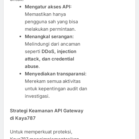
Mengatur akses API:
Memastikan hanya
pengguna sah yang bisa
melakukan permintaan.
Menangkal serangan:
Melindungi dari ancaman
seperti
DDoS, injection
attack, dan credential
abuse
.
Menyediakan transparansi:
Merekam semua aktivitas
untuk kepentingan audit dan
investigasi.
Strategi Keamanan API Gateway
di Kaya787
Untuk memperkuat proteksi,