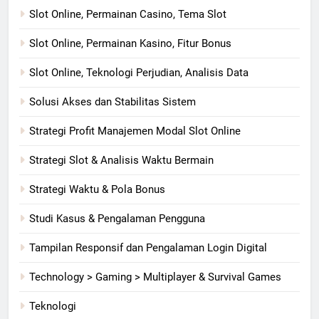
Slot Online, Permainan Casino, Tema Slot
Slot Online, Permainan Kasino, Fitur Bonus
Slot Online, Teknologi Perjudian, Analisis Data
Solusi Akses dan Stabilitas Sistem
Strategi Profit Manajemen Modal Slot Online
Strategi Slot & Analisis Waktu Bermain
Strategi Waktu & Pola Bonus
Studi Kasus & Pengalaman Pengguna
Tampilan Responsif dan Pengalaman Login Digital
Technology > Gaming > Multiplayer & Survival Games
Teknologi