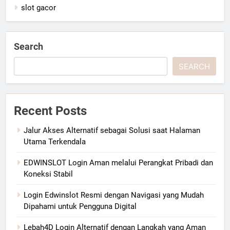
slot gacor
Search
SEARCH
Recent Posts
Jalur Akses Alternatif sebagai Solusi saat Halaman
Utama Terkendala
EDWINSLOT Login Aman melalui Perangkat Pribadi dan
Koneksi Stabil
Login Edwinslot Resmi dengan Navigasi yang Mudah
Dipahami untuk Pengguna Digital
Lebah4D Login Alternatif dengan Langkah yang Aman