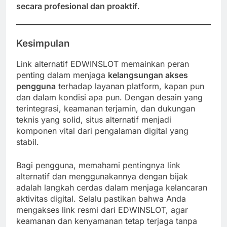
secara profesional dan proaktif
.
Kesimpulan
Link alternatif EDWINSLOT memainkan peran
penting dalam menjaga
kelangsungan akses
pengguna
terhadap layanan platform, kapan pun
dan dalam kondisi apa pun. Dengan desain yang
terintegrasi, keamanan terjamin, dan dukungan
teknis yang solid, situs alternatif menjadi
komponen vital dari pengalaman digital yang
stabil.
Bagi pengguna, memahami pentingnya link
alternatif dan menggunakannya dengan bijak
adalah langkah cerdas dalam menjaga kelancaran
aktivitas digital. Selalu pastikan bahwa Anda
mengakses link resmi dari EDWINSLOT, agar
keamanan dan kenyamanan tetap terjaga tanpa