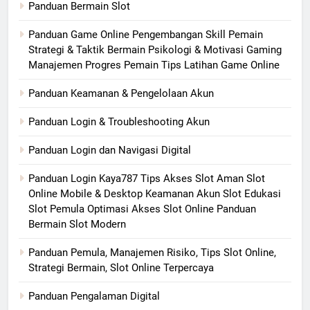
Panduan Bermain Slot
Panduan Game Online Pengembangan Skill Pemain
Strategi & Taktik Bermain Psikologi & Motivasi Gaming
Manajemen Progres Pemain Tips Latihan Game Online
Panduan Keamanan & Pengelolaan Akun
Panduan Login & Troubleshooting Akun
Panduan Login dan Navigasi Digital
Panduan Login Kaya787 Tips Akses Slot Aman Slot
Online Mobile & Desktop Keamanan Akun Slot Edukasi
Slot Pemula Optimasi Akses Slot Online Panduan
Bermain Slot Modern
Panduan Pemula, Manajemen Risiko, Tips Slot Online,
Strategi Bermain, Slot Online Terpercaya
Panduan Pengalaman Digital