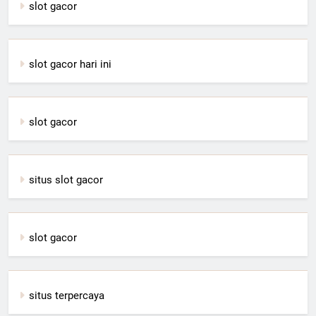
slot gacor
slot gacor hari ini
slot gacor
situs slot gacor
slot gacor
situs terpercaya