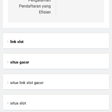
Pengalaman
Pendaftaran yang
Efisien
link slot
situs gacor
situs link slot gacor
situs slot