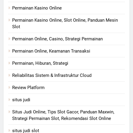
Permainan Kasino Online
Permainan Kasino Online, Slot Online, Panduan Mesin
Slot
Permainan Online, Casino, Strategi Permainan
Permainan Online, Keamanan Transaksi
Permainan, Hiburan, Strategi
Reliabilitas Sistem & Infrastruktur Cloud
Review Platform
situs judi
Situs Judi Online, Tips Slot Gacor, Panduan Maxwin,
Strategi Permainan Slot, Rekomendasi Slot Online
situs judi slot