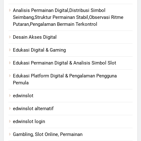
Analisis Permainan Digital,Distribusi Simbol
Seimbang,Struktur Permainan Stabil,Observasi Ritme
Putaran,Pengalaman Bermain Terkontrol
Desain Akses Digital
Edukasi Digital & Gaming
Edukasi Permainan Digital & Analisis Simbol Slot
Edukasi Platform Digital & Pengalaman Pengguna
Pemula
edwinslot
edwinslot alternatif
edwinslot login
Gambling, Slot Online, Permainan