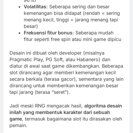
96%)
Volatilitas
: Seberapa sering dan besar
kemenangan bisa didapat (rendah = sering
menang kecil, tinggi = jarang menang tapi
besar)
Frekuensi fitur bonus
: Seberapa mudah
fitur seperti free spin atau mini game dipicu
Desain ini dibuat oleh developer (misalnya
Pragmatic Play, PG Soft, atau Habanero) dan
diatur di awal saat game dikembangkan. Beberapa
slot dirancang agar memberi kemenangan kecil
secara berkala (terasa gacor), sementara yang lain
dirancang untuk memberikan kemenangan besar
tapi jarang (terasa “seret”).
Jadi meski RNG mengacak hasil,
algoritma desain
inilah yang membentuk karakter dari sebuah
game
, termasuk bagaimana slot itu dirasakan oleh
pemain.