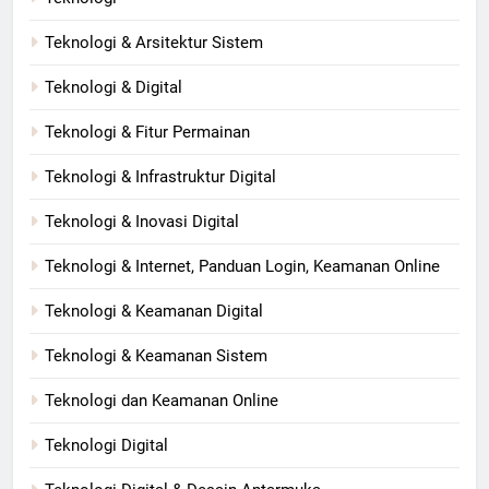
Teknologi & Arsitektur Sistem
Teknologi & Digital
Teknologi & Fitur Permainan
Teknologi & Infrastruktur Digital
Teknologi & Inovasi Digital
Teknologi & Internet, Panduan Login, Keamanan Online
Teknologi & Keamanan Digital
Teknologi & Keamanan Sistem
Teknologi dan Keamanan Online
Teknologi Digital