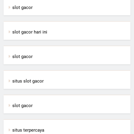
slot gacor
slot gacor hari ini
slot gacor
situs slot gacor
slot gacor
situs terpercaya