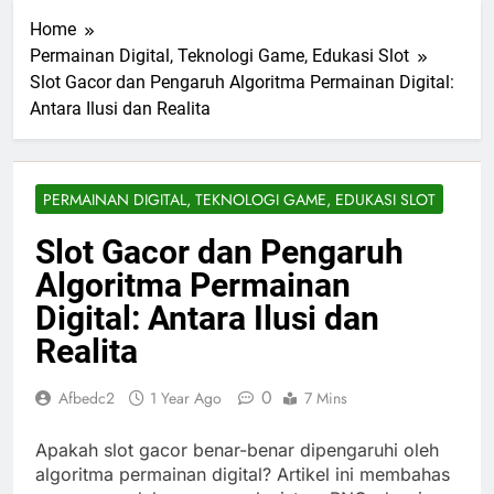
Home
Permainan Digital, Teknologi Game, Edukasi Slot
Slot Gacor dan Pengaruh Algoritma Permainan Digital:
Antara Ilusi dan Realita
PERMAINAN DIGITAL, TEKNOLOGI GAME, EDUKASI SLOT
Slot Gacor dan Pengaruh
Algoritma Permainan
Digital: Antara Ilusi dan
Realita
0
Afbedc2
1 Year Ago
7 Mins
Apakah slot gacor benar-benar dipengaruhi oleh
algoritma permainan digital? Artikel ini membahas