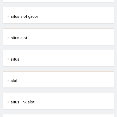
situs slot gacor
situs slot
situs
slot
situs link slot