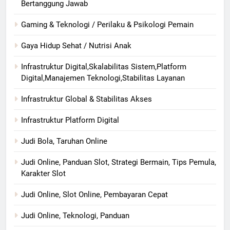
Bertanggung Jawab
Gaming & Teknologi / Perilaku & Psikologi Pemain
Gaya Hidup Sehat / Nutrisi Anak
Infrastruktur Digital,Skalabilitas Sistem,Platform
Digital,Manajemen Teknologi,Stabilitas Layanan
Infrastruktur Global & Stabilitas Akses
Infrastruktur Platform Digital
Judi Bola, Taruhan Online
Judi Online, Panduan Slot, Strategi Bermain, Tips Pemula,
Karakter Slot
Judi Online, Slot Online, Pembayaran Cepat
Judi Online, Teknologi, Panduan