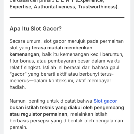
berdasarkan prinsip
E-E-A-T (Experience,
Expertise, Authoritativeness, Trustworthiness)
.
Apa Itu Slot Gacor?
Secara umum, slot gacor merujuk pada permainan
slot yang
terasa mudah memberikan
kemenangan
, baik itu kemenangan kecil beruntun,
fitur bonus, atau pembayaran besar dalam waktu
relatif singkat. Istilah ini berasal dari bahasa gaul
“gacor” yang berarti aktif atau berbunyi terus-
menerus—dalam konteks ini, aktif membayar
hadiah.
Namun, penting untuk dicatat bahwa
Slot gacor
bukan istilah teknis yang diakui oleh pengembang
atau regulator permainan
, melainkan istilah
berbasis persepsi yang dibentuk oleh pengalaman
pemain.