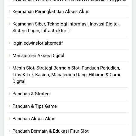
Keamanan Perangkat dan Akses Akun
Keamanan Siber, Teknologi Informasi, Inovasi Digital,
Sistem Login, Infrastruktur IT
login edwinslot alternatif
Manajemen Akses Digital
Mesin Slot, Strategi Bermain Slot, Panduan Perjudian,
Tips & Trik Kasino, Manajemen Uang, Hiburan & Game
Digital
Panduan & Strategi
Panduan & Tips Game
Panduan Akses Akun
Panduan Bermain & Edukasi Fitur Slot