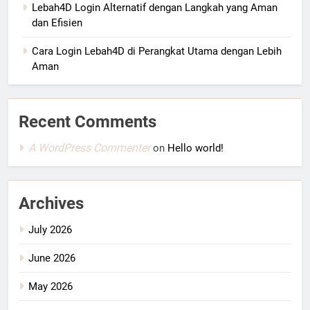
Lebah4D Login Alternatif dengan Langkah yang Aman
dan Efisien
Cara Login Lebah4D di Perangkat Utama dengan Lebih
Aman
Recent Comments
A WordPress Commenter
on
Hello world!
Archives
July 2026
June 2026
May 2026