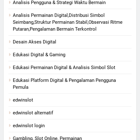
Analisis Pengguna & Strategi Waktu Bermain
Analisis Permainan Digital,Distribusi Simbol
Seimbang,Struktur Permainan Stabil,Observasi Ritme
Putaran,Pengalaman Bermain Terkontrol
Desain Akses Digital
Edukasi Digital & Gaming
Edukasi Permainan Digital & Analisis Simbol Slot
Edukasi Platform Digital & Pengalaman Pengguna
Pemula
edwinslot
edwinslot alternatif
edwinslot login
Gambling, Slot Online, Permainan