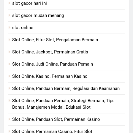
slot gacor hari ini
slot gacor mudah menang
slot online
Slot Online, Fitur Slot, Pengalaman Bermain
Slot Online, Jackpot, Permainan Gratis
Slot Online, Judi Online, Panduan Pemain
Slot Online, Kasino, Permainan Kasino
Slot Online, Panduan Bermain, Regulasi dan Keamanan
Slot Online, Panduan Pemain, Strategi Bermain, Tips
Bonus, Manajemen Modal, Edukasi Slot
Slot Online, Panduan Slot, Permainan Kasino
Slot Online, Permainan Casino, Fitur Slot