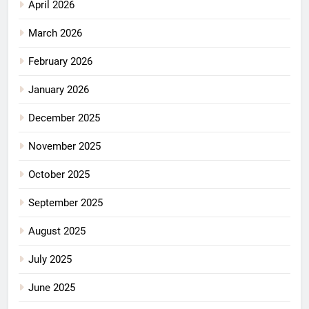
April 2026
March 2026
February 2026
January 2026
December 2025
November 2025
October 2025
September 2025
August 2025
July 2025
June 2025