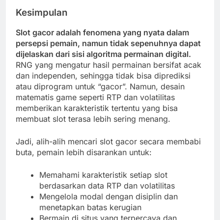
Kesimpulan
Slot gacor adalah fenomena yang nyata dalam
persepsi pemain, namun tidak sepenuhnya dapat
dijelaskan dari sisi algoritma permainan digital.
RNG yang mengatur hasil permainan bersifat acak
dan independen, sehingga tidak bisa diprediksi
atau diprogram untuk “gacor”. Namun, desain
matematis game seperti RTP dan volatilitas
memberikan karakteristik tertentu yang bisa
membuat slot terasa lebih sering menang.
Jadi, alih-alih mencari slot gacor secara membabi
buta, pemain lebih disarankan untuk:
Memahami karakteristik setiap slot
berdasarkan data RTP dan volatilitas
Mengelola modal dengan disiplin dan
menetapkan batas kerugian
Bermain di situs yang terpercaya dan