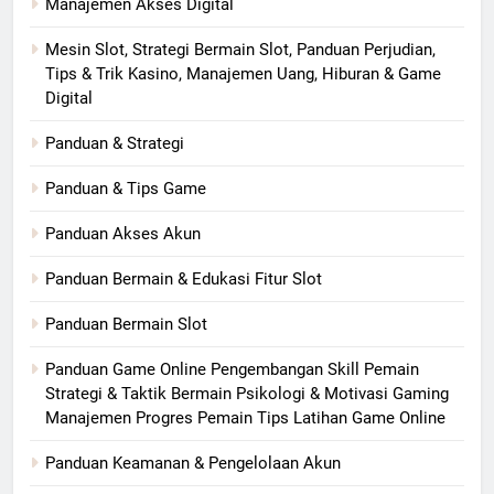
Manajemen Akses Digital
Mesin Slot, Strategi Bermain Slot, Panduan Perjudian,
Tips & Trik Kasino, Manajemen Uang, Hiburan & Game
Digital
Panduan & Strategi
Panduan & Tips Game
Panduan Akses Akun
Panduan Bermain & Edukasi Fitur Slot
Panduan Bermain Slot
Panduan Game Online Pengembangan Skill Pemain
Strategi & Taktik Bermain Psikologi & Motivasi Gaming
Manajemen Progres Pemain Tips Latihan Game Online
Panduan Keamanan & Pengelolaan Akun