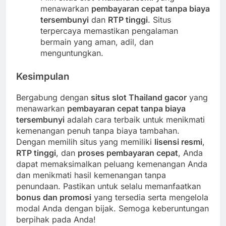
menawarkan
pembayaran cepat tanpa biaya
tersembunyi
dan
RTP tinggi
. Situs
terpercaya memastikan pengalaman
bermain yang aman, adil, dan
menguntungkan.
Kesimpulan
Bergabung dengan
situs slot Thailand gacor
yang
menawarkan
pembayaran cepat tanpa biaya
tersembunyi
adalah cara terbaik untuk menikmati
kemenangan penuh tanpa biaya tambahan.
Dengan memilih situs yang memiliki
lisensi resmi
,
RTP tinggi
, dan
proses pembayaran cepat
, Anda
dapat memaksimalkan peluang kemenangan Anda
dan menikmati hasil kemenangan tanpa
penundaan. Pastikan untuk selalu memanfaatkan
bonus dan promosi
yang tersedia serta mengelola
modal Anda dengan bijak. Semoga keberuntungan
berpihak pada Anda!