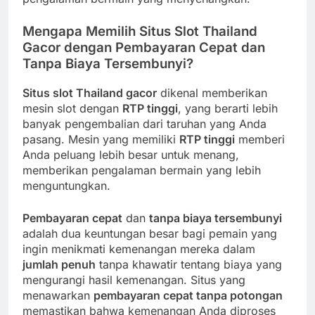
Mengapa Memilih Situs Slot Thailand
Gacor dengan Pembayaran Cepat dan
Tanpa Biaya Tersembunyi?
Situs slot Thailand gacor
dikenal memberikan
mesin slot dengan
RTP tinggi
, yang berarti lebih
banyak pengembalian dari taruhan yang Anda
pasang. Mesin yang memiliki
RTP tinggi
memberi
Anda peluang lebih besar untuk menang,
memberikan pengalaman bermain yang lebih
menguntungkan.
Pembayaran cepat
dan
tanpa biaya tersembunyi
adalah dua keuntungan besar bagi pemain yang
ingin menikmati kemenangan mereka dalam
jumlah penuh
tanpa khawatir tentang biaya yang
mengurangi hasil kemenangan. Situs yang
menawarkan
pembayaran cepat tanpa potongan
memastikan bahwa kemenangan Anda diproses