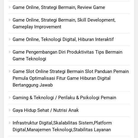
Game Online, Strategi Bermain, Review Game
Game Online, Strategi Bermain, Skill Development,
Gameplay Improvement
Game Online, Teknologi Digital, Hiburan Interaktif
Game Pengembangan Diri Produktivitas Tips Bermain
Game Teknologi
Game Slot Online Strategi Bermain Slot Panduan Pemain
Pemula Optimalisasi Fitur Game Hiburan Digital
Bertanggung Jawab
Gaming & Teknologi / Perilaku & Psikologi Pemain
Gaya Hidup Sehat / Nutrisi Anak
Infrastruktur Digital,Skalabilitas Sistem,Platform
Digital,Manajemen Teknologi,Stabilitas Layanan