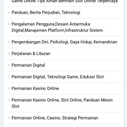
Game Online Tips Aman Bermain Slot Online Terpercaya
Panduan, Berita Perjudian, Teknologi
Pengalaman Pengguna,Desain Antarmuka
Digital,Manajemen Platform,Infrastruktur Sistem
Pengembangan Diri, Psikologi, Gaya Hidup, Kemandirian
Perjalanan & Liburan
Permainan Digital
Permainan Digital, Teknologi Game, Edukasi Slot
Permainan Kasino Online
Permainan Kasino Online, Slot Online, Panduan Mesin
Slot
Permainan Online, Casino, Strategi Permainan