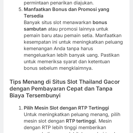
permintaan penarikan diajukan.
Manfaatkan Bonus dan Promosi yang
Tersedia
Banyak situs slot menawarkan
bonus
sambutan
atau promosi lainnya untuk
pemain baru atau pemain setia. Manfaatkan
kesempatan ini untuk meningkatkan peluang
kemenangan Anda tanpa harus
mengeluarkan lebih banyak uang. Pastikan
untuk memeriksa syarat dan ketentuan
bonus sebelum mengklaimnya.
Tips Menang di Situs Slot Thailand Gacor
dengan Pembayaran Cepat dan Tanpa
Biaya Tersembunyi
Pilih Mesin Slot dengan RTP Tertinggi
Untuk meningkatkan peluang menang, pilih
mesin slot dengan
RTP tertinggi
. Mesin
dengan RTP lebih tinggi memberikan