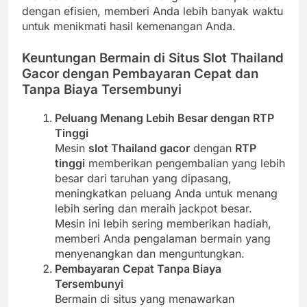
dengan efisien, memberi Anda lebih banyak waktu
untuk menikmati hasil kemenangan Anda.
Keuntungan Bermain di Situs Slot Thailand
Gacor dengan Pembayaran Cepat dan
Tanpa Biaya Tersembunyi
Peluang Menang Lebih Besar dengan RTP
Tinggi
Mesin
slot Thailand gacor
dengan
RTP
tinggi
memberikan pengembalian yang lebih
besar dari taruhan yang dipasang,
meningkatkan peluang Anda untuk menang
lebih sering dan meraih jackpot besar.
Mesin ini lebih sering memberikan hadiah,
memberi Anda pengalaman bermain yang
menyenangkan dan menguntungkan.
Pembayaran Cepat Tanpa Biaya
Tersembunyi
Bermain di situs yang menawarkan