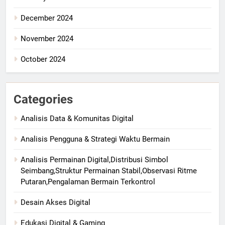
December 2024
November 2024
October 2024
Categories
Analisis Data & Komunitas Digital
Analisis Pengguna & Strategi Waktu Bermain
Analisis Permainan Digital,Distribusi Simbol
Seimbang,Struktur Permainan Stabil,Observasi Ritme
Putaran,Pengalaman Bermain Terkontrol
Desain Akses Digital
Edukasi Digital & Gaming