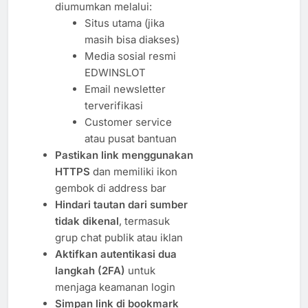
diumumkan melalui:
Situs utama (jika
masih bisa diakses)
Media sosial resmi
EDWINSLOT
Email newsletter
terverifikasi
Customer service
atau pusat bantuan
Pastikan link menggunakan
HTTPS
dan memiliki ikon
gembok di address bar
Hindari tautan dari sumber
tidak dikenal
, termasuk
grup chat publik atau iklan
Aktifkan autentikasi dua
langkah (2FA)
untuk
menjaga keamanan login
Simpan link di bookmark