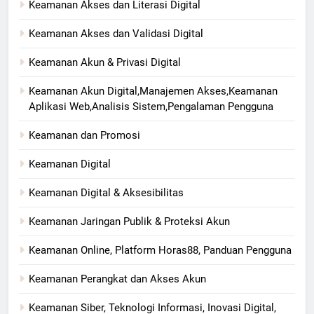
Keamanan Akses dan Literasi Digital
Keamanan Akses dan Validasi Digital
Keamanan Akun & Privasi Digital
Keamanan Akun Digital,Manajemen Akses,Keamanan
Aplikasi Web,Analisis Sistem,Pengalaman Pengguna
Keamanan dan Promosi
Keamanan Digital
Keamanan Digital & Aksesibilitas
Keamanan Jaringan Publik & Proteksi Akun
Keamanan Online, Platform Horas88, Panduan Pengguna
Keamanan Perangkat dan Akses Akun
Keamanan Siber, Teknologi Informasi, Inovasi Digital,