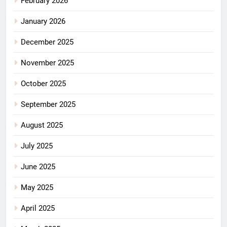
February 2026
January 2026
December 2025
November 2025
October 2025
September 2025
August 2025
July 2025
June 2025
May 2025
April 2025