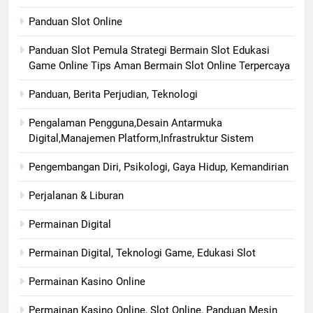
Panduan Slot Online
Panduan Slot Pemula Strategi Bermain Slot Edukasi
Game Online Tips Aman Bermain Slot Online Terpercaya
Panduan, Berita Perjudian, Teknologi
Pengalaman Pengguna,Desain Antarmuka
Digital,Manajemen Platform,Infrastruktur Sistem
Pengembangan Diri, Psikologi, Gaya Hidup, Kemandirian
Perjalanan & Liburan
Permainan Digital
Permainan Digital, Teknologi Game, Edukasi Slot
Permainan Kasino Online
Permainan Kasino Online, Slot Online, Panduan Mesin