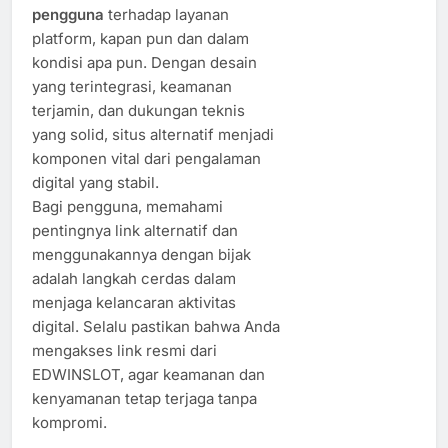
pengguna
terhadap layanan
platform, kapan pun dan dalam
kondisi apa pun. Dengan desain
yang terintegrasi, keamanan
terjamin, dan dukungan teknis
yang solid, situs alternatif menjadi
komponen vital dari pengalaman
digital yang stabil.
Bagi pengguna, memahami
pentingnya link alternatif dan
menggunakannya dengan bijak
adalah langkah cerdas dalam
menjaga kelancaran aktivitas
digital. Selalu pastikan bahwa Anda
mengakses link resmi dari
EDWINSLOT, agar keamanan dan
kenyamanan tetap terjaga tanpa
kompromi.