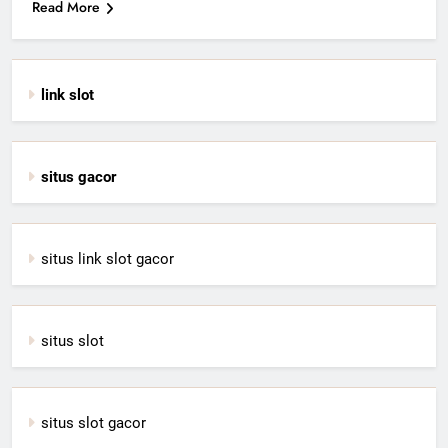
Read More
link slot
situs gacor
situs link slot gacor
situs slot
situs slot gacor