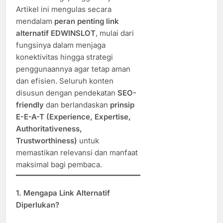
Artikel ini mengulas secara
mendalam
peran penting link
alternatif EDWINSLOT
, mulai dari
fungsinya dalam menjaga
konektivitas hingga strategi
penggunaannya agar tetap aman
dan efisien. Seluruh konten
disusun dengan pendekatan
SEO-
friendly
dan berlandaskan
prinsip
E-E-A-T (Experience, Expertise,
Authoritativeness,
Trustworthiness)
untuk
memastikan relevansi dan manfaat
maksimal bagi pembaca.
1. Mengapa Link Alternatif
Diperlukan?