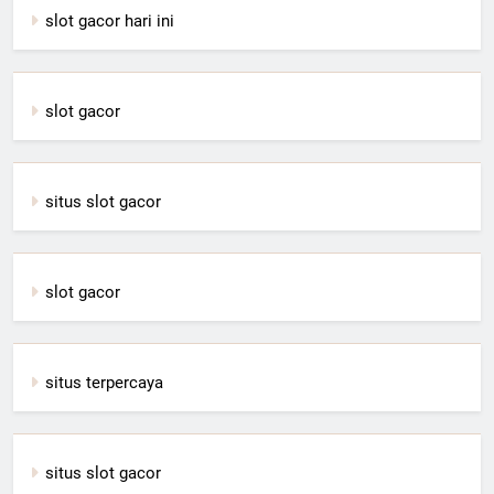
slot gacor hari ini
slot gacor
situs slot gacor
slot gacor
situs terpercaya
situs slot gacor