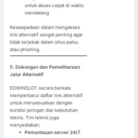
untuk akses cepat di waktu
mendatang
Kewaspadaan dalam mengakses
link alternatif sangat penting agar
tidak terjebak dalam situs palsu
atau phishing.
5. Dukungan dan Pemeliharaan
Jalur Alternatif
EDWINSLOT secara berkala
memperbarui daftar link alternatif
untuk menyesuaikan dengan
kondisi jaringan dan kebutuhan
teknis. Tim teknis juga
menyediakan:
Pemantauan server 24/7