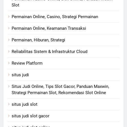
Slot
Permainan Online, Casino, Strategi Permainan
Permainan Online, Keamanan Transaksi
Permainan, Hiburan, Strategi
Reliabilitas Sistem & Infrastruktur Cloud
Review Platform
situs judi
Situs Judi Online, Tips Slot Gacor, Panduan Maxwin,
Strategi Permainan Slot, Rekomendasi Slot Online
situs judi slot
situs judi slot gacor