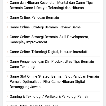
Game dan Hiburan Kesehatan Mental dan Game Tips
Bermain Game Lifestyle Teknologi dan Hiburan
Game Online, Panduan Bermain
Game Online, Strategi Bermain, Review Game
Game Online, Strategi Bermain, Skill Development,
Gameplay Improvement
Game Online, Teknologi Digital, Hiburan Interaktif
Game Pengembangan Diri Produktivitas Tips Bermain
Game Teknologi
Game Slot Online Strategi Bermain Slot Panduan Pemain
Pemula Optimalisasi Fitur Game Hiburan Digital
Bertanggung Jawab
Gaming & Teknologi / Perilaku & Psikologi Pemain