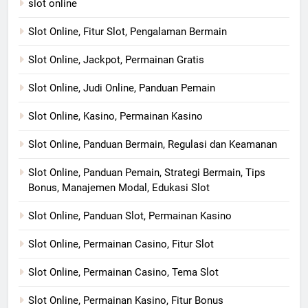
slot online
Slot Online, Fitur Slot, Pengalaman Bermain
Slot Online, Jackpot, Permainan Gratis
Slot Online, Judi Online, Panduan Pemain
Slot Online, Kasino, Permainan Kasino
Slot Online, Panduan Bermain, Regulasi dan Keamanan
Slot Online, Panduan Pemain, Strategi Bermain, Tips
Bonus, Manajemen Modal, Edukasi Slot
Slot Online, Panduan Slot, Permainan Kasino
Slot Online, Permainan Casino, Fitur Slot
Slot Online, Permainan Casino, Tema Slot
Slot Online, Permainan Kasino, Fitur Bonus