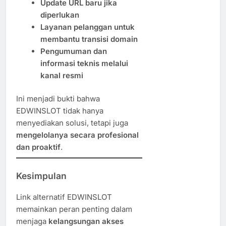
Update URL baru jika
diperlukan
Layanan pelanggan untuk
membantu transisi domain
Pengumuman dan
informasi teknis melalui
kanal resmi
Ini menjadi bukti bahwa
EDWINSLOT tidak hanya
menyediakan solusi, tetapi juga
mengelolanya secara profesional
dan proaktif
.
Kesimpulan
Link alternatif EDWINSLOT
memainkan peran penting dalam
menjaga
kelangsungan akses