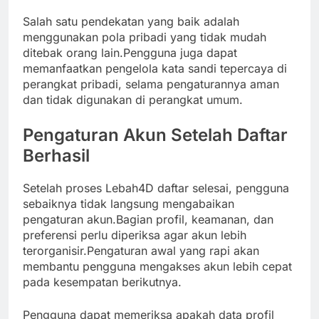
Salah satu pendekatan yang baik adalah
menggunakan pola pribadi yang tidak mudah
ditebak orang lain.Pengguna juga dapat
memanfaatkan pengelola kata sandi tepercaya di
perangkat pribadi, selama pengaturannya aman
dan tidak digunakan di perangkat umum.
Pengaturan Akun Setelah Daftar
Berhasil
Setelah proses Lebah4D daftar selesai, pengguna
sebaiknya tidak langsung mengabaikan
pengaturan akun.Bagian profil, keamanan, dan
preferensi perlu diperiksa agar akun lebih
terorganisir.Pengaturan awal yang rapi akan
membantu pengguna mengakses akun lebih cepat
pada kesempatan berikutnya.
Pengguna dapat memeriksa apakah data profil