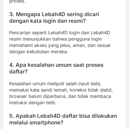
proses.
3. Mengapa Lebah4D sering dicari
dengan kata login dan resmi?
Pencarian seperti Lebah4D login dan Lebah4D
resmi menunjukkan bahwa pengguna ingin
memahami akses yang jelas, aman, dan sesuai
dengan kebutuhan mereka.
4. Apa kesalahan umum saat proses
daftar?
Kesalahan umum meliputi salah input data,
memakai kata sandi lemah, koneksi tidak stabil,
browser belum diperbarui, dan tidak membaca
instruksi dengan teliti.
5. Apakah Lebah4D daftar bisa dilakukan
melalui smartphone?