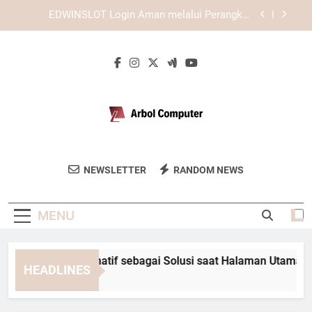
Skip
Login Edwinslot Resmi dengan Navigasi yang
to
Mudah Dipahami untuk Pengguna Digital
content
Lebah4D Login Alternatif dengan Langkah yang
Aman dan Efisien
Jalur Akses Alternatif sebagai Solusi saat
Halaman Utama Terkendala
EDWINSLOT Login Aman melalui Perangkat
Pribadi dan Koneksi Stabil
Login Edwinslot Resmi dengan Navigasi yang
Mudah Dipahami untuk Pengguna Digital
Arbol Computer
Temukan Solusi Komputer Dan Teknologi
Lebah4D Login Alternatif dengan Langkah yang
NEWSLETTER
RANDOM NEWS
Aman dan Efisien
Terbaru Di Arbol Computer. Produk Dan
Layanan Untuk Kebutuhan Digital Anda.
MENU
lur Akses Alternatif sebagai Solusi saat Halaman Utama Terk
HEADLINES
Weeks Ago