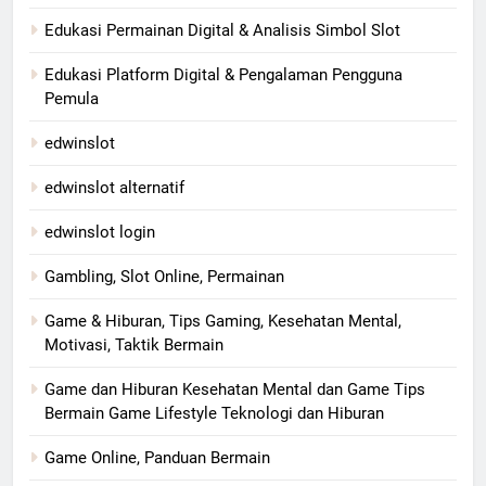
Edukasi Permainan Digital & Analisis Simbol Slot
Edukasi Platform Digital & Pengalaman Pengguna
Pemula
edwinslot
edwinslot alternatif
edwinslot login
Gambling, Slot Online, Permainan
Game & Hiburan, Tips Gaming, Kesehatan Mental,
Motivasi, Taktik Bermain
Game dan Hiburan Kesehatan Mental dan Game Tips
Bermain Game Lifestyle Teknologi dan Hiburan
Game Online, Panduan Bermain