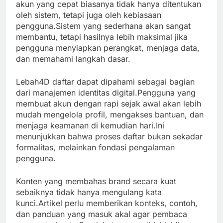
akun yang cepat biasanya tidak hanya ditentukan
oleh sistem, tetapi juga oleh kebiasaan
pengguna.Sistem yang sederhana akan sangat
membantu, tetapi hasilnya lebih maksimal jika
pengguna menyiapkan perangkat, menjaga data,
dan memahami langkah dasar.
Lebah4D daftar dapat dipahami sebagai bagian
dari manajemen identitas digital.Pengguna yang
membuat akun dengan rapi sejak awal akan lebih
mudah mengelola profil, mengakses bantuan, dan
menjaga keamanan di kemudian hari.Ini
menunjukkan bahwa proses daftar bukan sekadar
formalitas, melainkan fondasi pengalaman
pengguna.
Konten yang membahas brand secara kuat
sebaiknya tidak hanya mengulang kata
kunci.Artikel perlu memberikan konteks, contoh,
dan panduan yang masuk akal agar pembaca