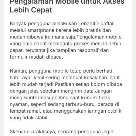
Pengalaman Mobile untuk Akses
Lebih Cepat
Banyak pengguna melakukan Lebah4D daftar
melalui smartphone karena lebih praktis dan
mudah dibawa ke mana saja.Pengalaman mobile
yang baik dapat membantu proses menjadi lebih
cepat, terutama jika tampilan responsif dan
formulir mudah dibaca.
Namun, pengguna mobile tetap perlu berhati-
hati.Layar kecil sering membuat kesalahan input
lebih mudah terjadi.Pastikan setiap kolom dibaca
dengan jelas sebelum mengirim data.Jangan
mengisi informasi penting saat kondisi tidak
nyaman, seperti sedang terburu-buru, berada di
tempat ramai, atau menggunakan jaringan publik
yang tidak stabil.
Skenario praktisnya, seorang pengguna ingin