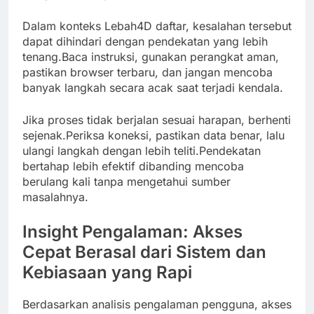
Dalam konteks Lebah4D daftar, kesalahan tersebut
dapat dihindari dengan pendekatan yang lebih
tenang.Baca instruksi, gunakan perangkat aman,
pastikan browser terbaru, dan jangan mencoba
banyak langkah secara acak saat terjadi kendala.
Jika proses tidak berjalan sesuai harapan, berhenti
sejenak.Periksa koneksi, pastikan data benar, lalu
ulangi langkah dengan lebih teliti.Pendekatan
bertahap lebih efektif dibanding mencoba
berulang kali tanpa mengetahui sumber
masalahnya.
Insight Pengalaman: Akses
Cepat Berasal dari Sistem dan
Kebiasaan yang Rapi
Berdasarkan analisis pengalaman pengguna, akses