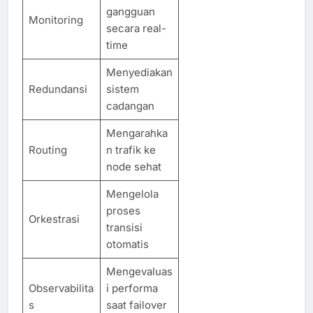
gangguan
Monitoring
secara real-
time
Menyediakan
Redundansi
sistem
cadangan
Mengarahka
Routing
n trafik ke
node sehat
Mengelola
proses
Orkestrasi
transisi
otomatis
Mengevaluas
Observabilita
i performa
s
saat failover