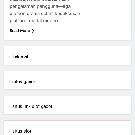
pengalaman pengguna—tiga
elemen utama dalam kesuksesan
platform digital modern.
Read More
link slot
situs gacor
situs link slot gacor
situs slot