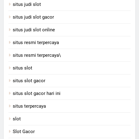
situs judi slot
situs judi slot gacor
situs judi slot online
situs resmi terpercaya
situs resmi terpercaya\
situs slot
situs slot gacor
situs slot gacor hari ini
situs terpercaya
slot
Slot Gacor