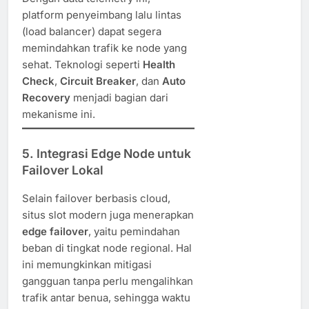
platform penyeimbang lalu lintas
(load balancer) dapat segera
memindahkan trafik ke node yang
sehat. Teknologi seperti
Health
Check
,
Circuit Breaker
, dan
Auto
Recovery
menjadi bagian dari
mekanisme ini.
5. Integrasi Edge Node untuk
Failover Lokal
Selain failover berbasis cloud,
situs slot modern juga menerapkan
edge failover
, yaitu pemindahan
beban di tingkat node regional. Hal
ini memungkinkan mitigasi
gangguan tanpa perlu mengalihkan
trafik antar benua, sehingga waktu