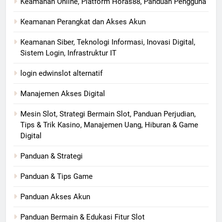
Keamanan Online, Platform Horas88, Panduan Pengguna
Keamanan Perangkat dan Akses Akun
Keamanan Siber, Teknologi Informasi, Inovasi Digital,
Sistem Login, Infrastruktur IT
login edwinslot alternatif
Manajemen Akses Digital
Mesin Slot, Strategi Bermain Slot, Panduan Perjudian,
Tips & Trik Kasino, Manajemen Uang, Hiburan & Game
Digital
Panduan & Strategi
Panduan & Tips Game
Panduan Akses Akun
Panduan Bermain & Edukasi Fitur Slot