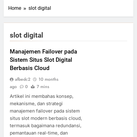
Home
slot digital
slot digital
Manajemen Failover pada
Sistem Situs Slot Digital
Berbasis Cloud
afbedc2
10 months
ago
0
7 mins
Artikel ini membahas konsep,
mekanisme, dan strategi
manajemen failover pada sistem
situs slot modern berbasis cloud,
termasuk bagaimana redundansi,
pemantauan real-time, dan