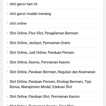
slot gacor hari ini
slot gacor mudah menang
slot online
Slot Online, Fitur Slot, Pengalaman Bermain
Slot Online, Jackpot, Permainan Gratis
Slot Online, Judi Online, Panduan Pemain
Slot Online, Kasino, Permainan Kasino
Slot Online, Panduan Bermain, Regulasi dan Keamanan
Slot Online, Panduan Pemain, Strategi Bermain, Tips
Bonus, Manajemen Modal, Edukasi Slot
Slot Online, Panduan Slot, Permainan Kasino