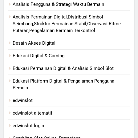
Analisis Pengguna & Strategi Waktu Bermain
Analisis Permainan Digital,Distribusi Simbol
Seimbang,Struktur Permainan Stabil,Observasi Ritme
Putaran,Pengalaman Bermain Terkontrol
Desain Akses Digital
Edukasi Digital & Gaming
Edukasi Permainan Digital & Analisis Simbol Slot
Edukasi Platform Digital & Pengalaman Pengguna
Pemula
edwinslot
edwinslot alternatif
edwinslot login