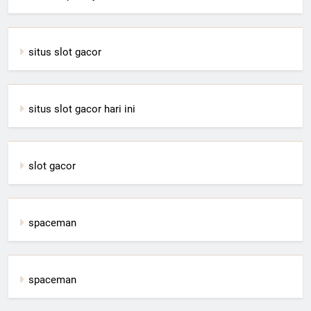
situs slot gacor
situs slot gacor hari ini
slot gacor
spaceman
spaceman