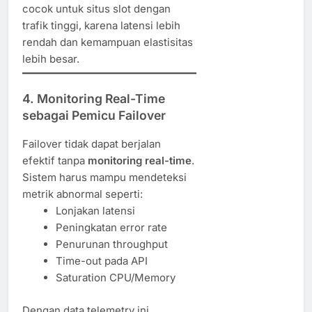
cocok untuk situs slot dengan
trafik tinggi, karena latensi lebih
rendah dan kemampuan elastisitas
lebih besar.
4. Monitoring Real-Time
sebagai Pemicu Failover
Failover tidak dapat berjalan
efektif tanpa
monitoring real-time
.
Sistem harus mampu mendeteksi
metrik abnormal seperti:
Lonjakan latensi
Peningkatan error rate
Penurunan throughput
Time-out pada API
Saturation CPU/Memory
Dengan data telemetry ini,