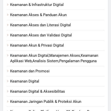
Keamanan & Infrastruktur Digital
Keamanan Akses & Panduan Akun
Keamanan Akses dan Literasi Digital
Keamanan Akses dan Validasi Digital
Keamanan Akun & Privasi Digital
Keamanan Akun Digital,Manajemen Akses,Keamanan
Aplikasi Web,Analisis Sistem,Pengalaman Pengguna
Keamanan dan Promosi
Keamanan Digital
Keamanan Digital & Aksesibilitas
Keamanan Jaringan Publik & Proteksi Akun