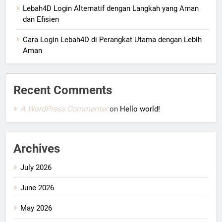
Lebah4D Login Alternatif dengan Langkah yang Aman
dan Efisien
Cara Login Lebah4D di Perangkat Utama dengan Lebih
Aman
Recent Comments
A WordPress Commenter
on
Hello world!
Archives
July 2026
June 2026
May 2026